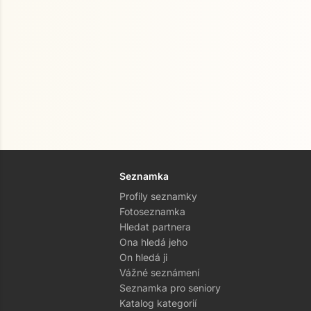
Seznamka
Profily seznamky
Fotoseznamka
Hledat partnera
Ona hledá jeho
On hledá ji
Vážné seznámení
Seznamka pro seniory
Katalog kategorií