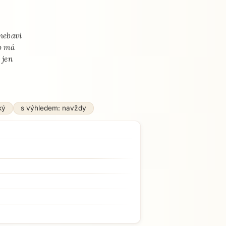
 nebavi
to má
 jen
ký
s výhledem: navždy