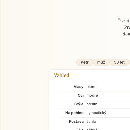
“
O mně
Už d
. Pr
dom
Petr
muž
50 let
Vzhled
Vlasy
blond
Oči
modré
Brýle
nosím
Na pohled
sympatický
Postava
štíhlá