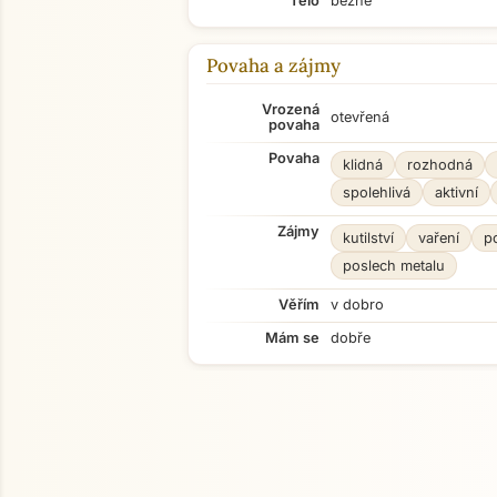
Tělo
běžné
Povaha a zájmy
Vrozená
otevřená
povaha
Povaha
klidná
rozhodná
spolehlivá
aktivní
Zájmy
kutilství
vaření
p
poslech metalu
Věřím
v dobro
Mám se
dobře