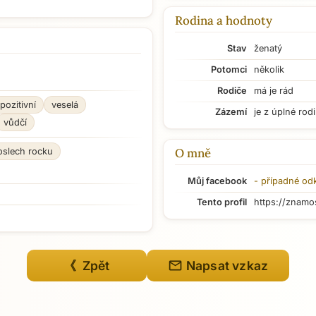
Rodina a hodnoty
Stav
ženatý
Potomci
několik
Rodiče
má je rád
pozitivní
veselá
Zázemí
je z úplné rod
vůdčí
O mně
oslech rocku
Můj facebook
- případné od
Tento profil
https://znamo
mail
《 Zpět
Napsat vzkaz
Přejít na hlavní obsah