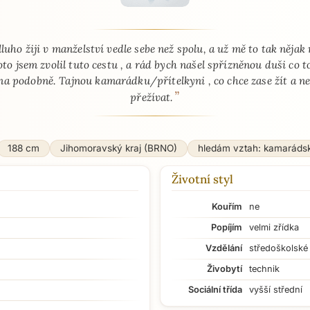
 - seznamka profil
lluho žiji v manželství vedle sebe než spolu, a už mě to tak nějak
oto jsem zvolil tuto cestu , a rád bych našel spřízněnou duši co 
a podobně. Tajnou kamarádku/přítelkyni , co chce zase žít a ne
”
přežívat.
188 cm
Jihomoravský kraj (BRNO)
hledám vztah: kamaráds
Životní styl
Kouřím
ne
Popíjím
velmi zřídka
Vzdělání
středoškolské
Živobytí
technik
Sociální třída
vyšší střední