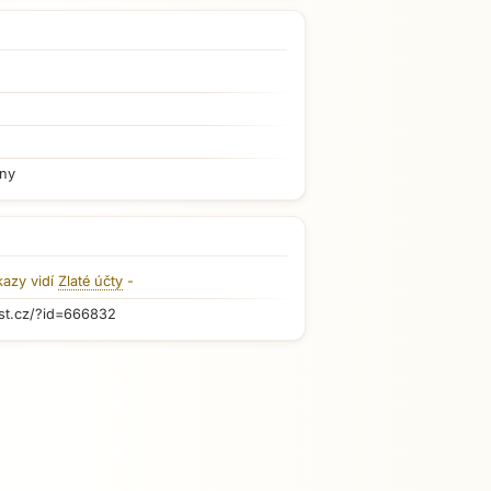
iny
kazy vidí
Zlaté účty
-
st.cz/?id=666832