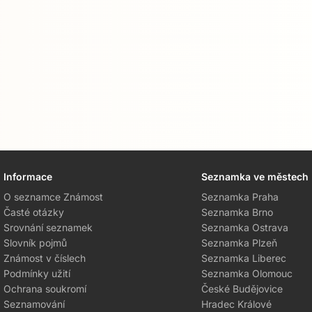
Informace
Seznamka ve městech
O seznamce Známost
Seznamka Praha
Časté otázky
Seznamka Brno
Srovnání seznamek
Seznamka Ostrava
Slovník pojmů
Seznamka Plzeň
Známost v číslech
Seznamka Liberec
Podmínky užití
Seznamka Olomouc
Ochrana soukromí
České Budějovice
Seznamování
Hradec Králové