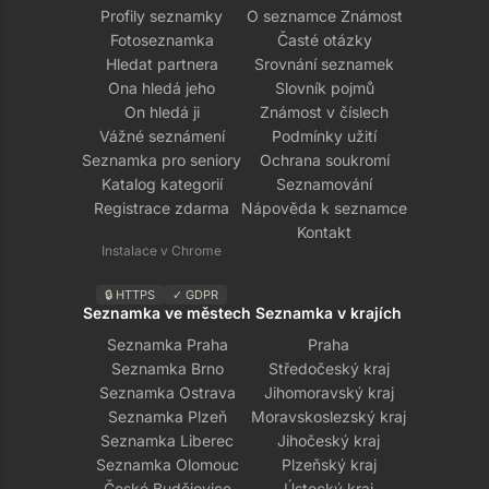
Profily seznamky
O seznamce Známost
Fotoseznamka
Časté otázky
Hledat partnera
Srovnání seznamek
Ona hledá jeho
Slovník pojmů
On hledá ji
Známost v číslech
Vážné seznámení
Podmínky užití
Seznamka pro seniory
Ochrana soukromí
Katalog kategorií
Seznamování
Registrace zdarma
Nápověda k seznamce
Kontakt
Instalace v Chrome
🔒 HTTPS
✓ GDPR
Seznamka ve městech
Seznamka v krajích
Seznamka Praha
Praha
Seznamka Brno
Středočeský kraj
Seznamka Ostrava
Jihomoravský kraj
Seznamka Plzeň
Moravskoslezský kraj
Seznamka Liberec
Jihočeský kraj
Seznamka Olomouc
Plzeňský kraj
České Budějovice
Ústecký kraj