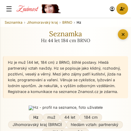
Známost
☰
person_add
account_circle
Seznamka
Jihomoravský kraj
BRNO
Hz
Seznamka
✕
Hz 44 let 184 cm BRNO
Hz je muž (44 let, 184 cm) z BRNO, štíhlé postavy. Hledá
partnerský vztah navždy. Hz se popisuje jako klidný, rozhodný,
pozitivní, veselý a věrný. Mezi jeho zájmy patří kutilství, jízda na
kole, programování a vaření. Věnuje se cyklistice, lyžování a
lodním sportům. Je nekuřák, s vyšším odborným vzděláním.
Registrace a komunikace na seznamce Znamost.cz je zdarma.
Hz
muž
44 let
184 cm
Jihomoravský kraj (BRNO)
hledám vztah: partnerský