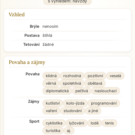
s výhledem: navždy
Vzhled
Brýle
nenosím
Postava
štíhlá
Tetování
žádné
Povaha a zájmy
Povaha
klidná
rozhodná
pozitivní
veselá
věrná
spolehlivá
obětavá
diplomatická
pečlivá
naslouchací
Zájmy
kutilství
kolo-jízda
programování
vaření
studování
a jiné
Sport
cyklistika
lyžování
lodě
tenis
turistika
aj.