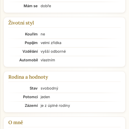
Mám se
dobře
Životní styl
Kouřím
ne
Popíjím
velmi zřídka
Vzdělání
vyšší odborné
Automobil
vlastním
Rodina a hodnoty
Stav
svobodný
Potomci
jeden
Zázemí
je z úplné rodiny
O mně