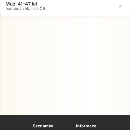
Muži 41–47 let
chevron_right
podobný věk, celá ČR
Seznamka
Informace