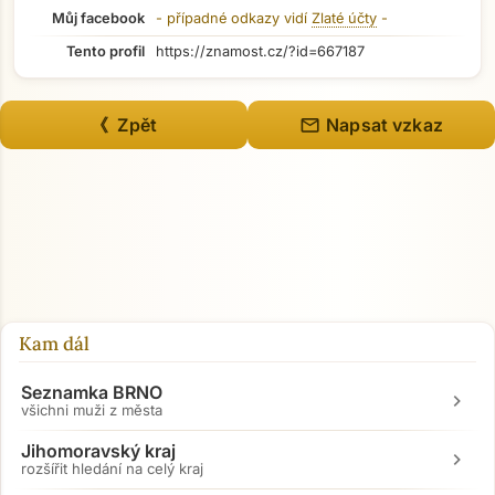
Můj facebook
- případné odkazy vidí
Zlaté účty
-
Tento profil
https://znamost.cz/?id=667187
mail
《 Zpět
Napsat vzkaz
Přejít na hlavní obsah
Kam dál
Seznamka BRNO
chevron_right
všichni muži z města
Jihomoravský kraj
chevron_right
rozšířit hledání na celý kraj