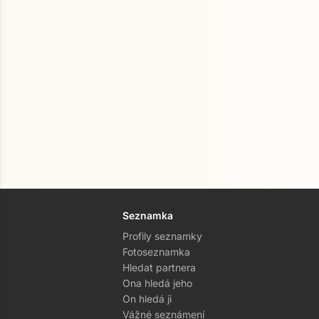
Seznamka
Profily seznamky
Fotoseznamka
Hledat partnera
Ona hledá jeho
On hledá ji
Vážné seznámení