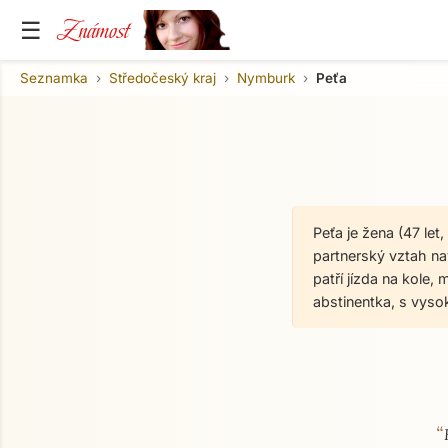
Známost
☰
Seznamka
Středočeský kraj
Nymburk
Peťa
Peťa je žena (47 le
partnerský vztah nav
patří jízda na kole,
abstinentka, s vys
“
O mně