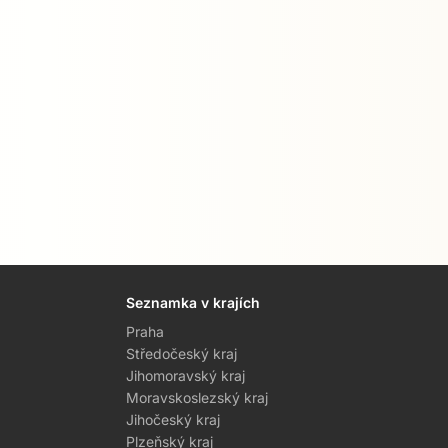
Seznamka v krajích
Praha
Středočeský kraj
Jihomoravský kraj
Moravskoslezský kraj
Jihočeský kraj
Plzeňský kraj