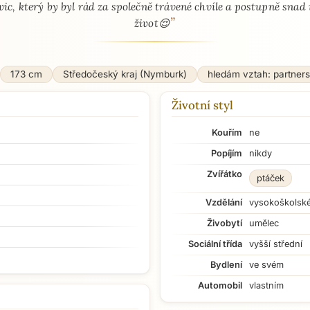
vic, který by byl rád za společně trávené chvíle a postupně snad i
”
život😌
173 cm
Středočeský kraj (Nymburk)
hledám vztah: partner
Životní styl
Kouřím
ne
Popíjím
nikdy
Zvířátko
ptáček
Vzdělání
vysokoškolsk
Živobytí
umělec
Sociální třída
vyšší střední
Bydlení
ve svém
Automobil
vlastním