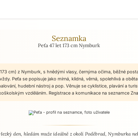
Seznamka
Peťa 47 let 173 cm Nymburk
t, 173 cm) z Nymburk, s hnědými vlasy, černýma očima, běžné post
ždy. Peťa se popisuje jako mírná, klidná, věrná, spolehlivá a oběta
 malování, hudební nástroj a pop. Věnuje se cyklistice, plavání a turi
okoškolským vzděláním. Registrace a komunikace na seznamce Zna
 - seznamka profil
Hezký den, hledám muže ideálně z okolí Poděbrad, Nymburka ne