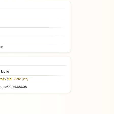
iny
 lásku
kazy vidí
Zlaté účty
-
st.cz/?id=668608