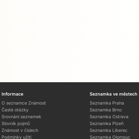
Informace
Seznamka ve městech
O seznamce Známost
Seznamka Praha
Časté otázky
Seznamka Brno
Srovnání seznamek
Seznamka Ostrava
Slovník pojmů
Seznamka Plzeň
Známost v číslech
Seznamka Liberec
Podmínky užití
Seznamka Olomouc