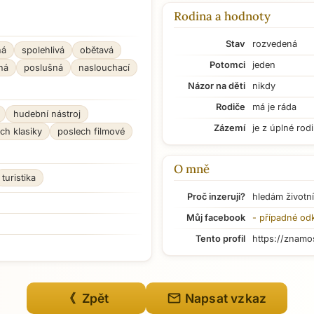
Rodina a hodnoty
Stav
rozvedená
ná
spolehlivá
obětavá
Potomci
jeden
ná
poslušná
naslouchací
Názor na děti
nikdy
Rodiče
má je ráda
hudební nástroj
Zázemí
je z úplné rod
ch klasiky
poslech filmové
O mně
turistika
Proč inzeruji?
hledám životní
Můj facebook
- případné od
Tento profil
https://znamo
mail
《 Zpět
Napsat vzkaz
Přejít na hlavní obsah