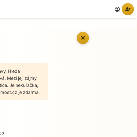
person_add
account_circle
✕
avy. Hledá
vá. Mezi její zájmy
stice. Je nekuřačka,
most.cz je zdarma.
bo