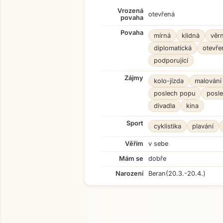
Vrozená
otevřená
povaha
Povaha
mírná
klidná
věr
diplomatická
otevře
podporující
Zájmy
kolo-jízda
malování
poslech popu
posle
divadla
kina
Sport
cyklistika
plavání
Věřím
v sebe
Mám se
dobře
Narození
Beran
(20.3.-20.4.)