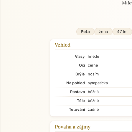
Milo
Peťa
žena
47 let
Vzhled
Vlasy
hnědé
Oči
černé
Brýle
nosím
Na pohled
sympatická
Postava
běžná
Tělo
běžné
Tetování
žádné
Povaha a zájmy