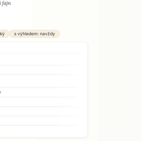
 fajn
ský
s výhledem: navždy
é