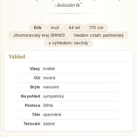
”
: dolezelerik
Erik
muž
44 let
170 cm
Jihomoravský kraj (BRNO)
hledám vztah: partnerský
s výhledem: navždy
Vzhled
Vlasy
hnědé
Oči
modré
Brýle
nenosím
Na pohled
sympatický
Postava
štíhlá
Tělo
zpevněné
Tetování
žádné