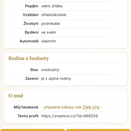
Popíjím
velmi zřídka
Vzdělání
středoškolské
Živobytí
podnikatel
Bydlení
ve svém
Automobil
vlastním
Rodina a hodnoty
Stav
svobodný
Zázemí
je z úplné rodiny
O mně
Můj facebook
- případné odkazy vidí
Zlaté účty
-
Přejít na hlavní obsah
Tento profil
https://znamost.cz/?id=669256