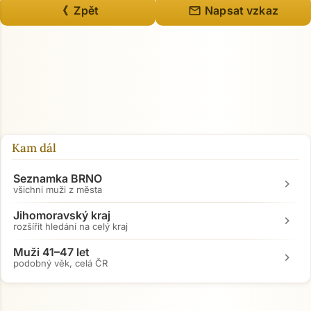
mail
《 Zpět
Napsat vzkaz
Kam dál
Seznamka BRNO
chevron_right
všichni muži z města
Jihomoravský kraj
chevron_right
rozšířit hledání na celý kraj
Muži 41–47 let
chevron_right
podobný věk, celá ČR