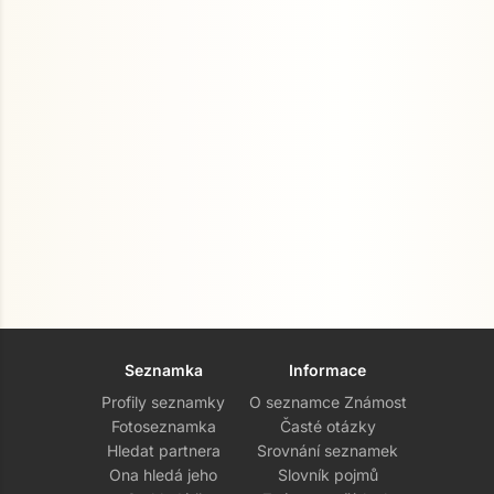
Seznamka
Informace
Profily seznamky
O seznamce Známost
Fotoseznamka
Časté otázky
Hledat partnera
Srovnání seznamek
Ona hledá jeho
Slovník pojmů