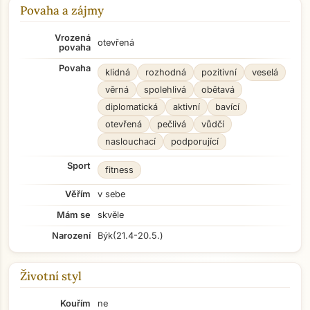
Povaha a zájmy
Vrozená
otevřená
povaha
Povaha
klidná
rozhodná
pozitivní
veselá
věrná
spolehlivá
obětavá
diplomatická
aktivní
bavící
otevřená
pečlivá
vůdčí
naslouchací
podporující
Sport
fitness
Věřím
v sebe
Mám se
skvěle
Narození
Býk
(21.4-20.5.)
Životní styl
Kouřím
ne