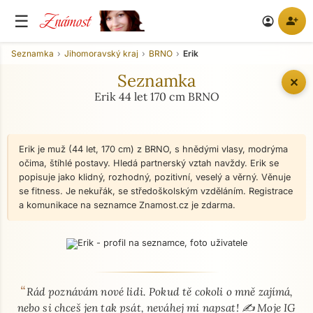
Známost
☰
person_add
account_circle
Seznamka
Jihomoravský kraj
BRNO
Erik
Seznamka
✕
Erik 44 let 170 cm BRNO
Erik je muž (44 let, 170 cm) z BRNO, s hnědými vlasy, modrýma
očima, štíhlé postavy. Hledá partnerský vztah navždy. Erik se
popisuje jako klidný, rozhodný, pozitivní, veselý a věrný. Věnuje
se fitness. Je nekuřák, se středoškolským vzděláním. Registrace
a komunikace na seznamce Znamost.cz je zdarma.
“
O mně - seznamka profil
Rád poznávám nové lidi. Pokud tě cokoli o mně zajímá,
nebo si chceš jen tak psát, neváhej mi napsat! ✍️ Moje IG