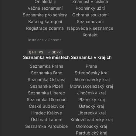
On hledá ji
Známost v číslech
Vážné seznámení
Podmínky užití
Seznamka pro seniory
Ochrana soukromí
Katalog kategorií
Seznamování
Registrace zdarma
Nápověda k seznamce
Kontakt
Instalace v Chrome
🔒 HTTPS
✓ GDPR
Seznamka ve městech
Seznamka v krajích
Seznamka Praha
Praha
Seznamka Brno
Středočeský kraj
Seznamka Ostrava
Jihomoravský kraj
Seznamka Plzeň
Moravskoslezský kraj
Seznamka Liberec
Jihočeský kraj
Seznamka Olomouc
Plzeňský kraj
České Budějovice
Ústecký kraj
Hradec Králové
Liberecký kraj
Ústí nad Labem
Královéhradecký kraj
Seznamka Pardubice
Olomoucký kraj
Pardubický kraj