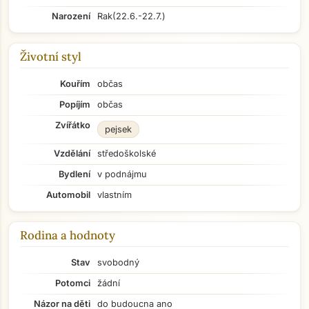
Narození
Rak
(22.6.-22.7.)
Životní styl
Kouřím
občas
Popíjím
občas
Zvířátko
pejsek
Vzdělání
středoškolské
Bydlení
v podnájmu
Automobil
vlastním
Rodina a hodnoty
Stav
svobodný
Potomci
žádní
Názor na děti
do budoucna ano