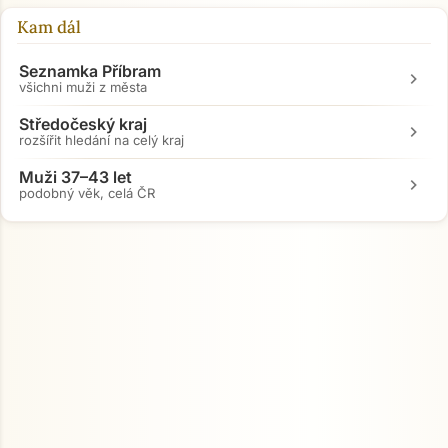
Kam dál
Seznamka Příbram
chevron_right
všichni muži z města
Středočeský kraj
chevron_right
rozšířit hledání na celý kraj
Muži 37–43 let
chevron_right
podobný věk, celá ČR