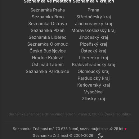
Seznamka ve městech
Seznamka v krajích
Seznamka Praha
Praha
Seznamka Brno
Středočeský kraj
Seznamka Ostrava
Jihomoravský kraj
Seznamka Plzeň
Moravskoslezský kraj
Seznamka Liberec
Jihočeský kraj
Seznamka Olomouc
Plzeňský kraj
České Budějovice
Ústecký kraj
Hradec Králové
Liberecký kraj
Ústí nad Labem
Královéhradecký kraj
Seznamka Pardubice
Olomoucký kraj
Pardubický kraj
Karlovarský kraj
Vysočina
Zlínský kraj
Seznamka Známost sídlí na Vinohradech, Praha 3, 130 00, Česká republika
Seznamka Známost má 70 675 členů, seznamujete se už 25 let
♥
dark_mode
Seznamka Známost © 2001–2026