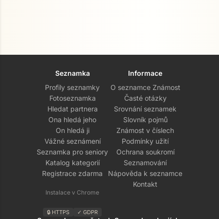
Seznamka
Informace
Profily seznamky
O seznamce Známost
Fotoseznamka
Časté otázky
Hledat partnera
Srovnání seznamek
Ona hledá jeho
Slovník pojmů
On hledá ji
Známost v číslech
Vážné seznámení
Podmínky užití
Seznamka pro seniory
Ochrana soukromí
Katalog kategorií
Seznamování
Registrace zdarma
Nápověda k seznamce
Kontakt
Instalace v Chrome
🔒 HTTPS
✓ GDPR