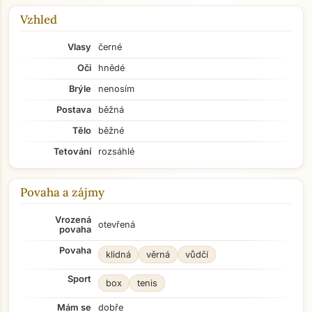
Vzhled
Vlasy
černé
Oči
hnědé
Brýle
nenosím
Postava
běžná
Tělo
běžné
Tetování
rozsáhlé
Povaha a zájmy
Vrozená
otevřená
povaha
Povaha
klidná
věrná
vůdčí
Sport
box
tenis
Mám se
dobře