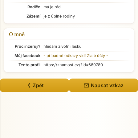
Rodiče
má je rád
Zázemí
je z úplné rodiny
O mně
Proč inzeruji?
hledám životní lásku
Můj facebook
- případné odkazy vidí
Zlaté účty
-
Tento profil
https://znamost.cz/?id=669780
mail
《 Zpět
Napsat vzkaz
Přejít na hlavní obsah