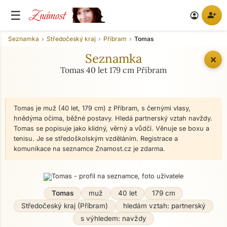
Známost
☰
person_add
account_circle
Seznamka
Středočeský kraj
Příbram
Tomas
Seznamka
✕
Tomas 40 let 179 cm Příbram
Tomas je muž (40 let, 179 cm) z Příbram, s černými vlasy,
hnědýma očima, běžné postavy. Hledá partnerský vztah navždy.
Tomas se popisuje jako klidný, věrný a vůdčí. Věnuje se boxu a
tenisu. Je se středoškolským vzděláním. Registrace a
komunikace na seznamce Znamost.cz je zdarma.
Tomas
muž
40 let
179 cm
Středočeský kraj (Příbram)
hledám vztah: partnerský
s výhledem: navždy