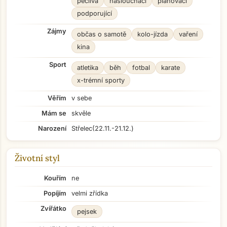
pečlivá
naslouchací
plánovací
podporující
Zájmy
občas o samotě
kolo-jízda
vaření
kina
Sport
atletika
běh
fotbal
karate
x-trémní sporty
Věřím
v sebe
Mám se
skvěle
Narození
Střelec
(22.11.-21.12.)
Životní styl
Kouřím
ne
Popíjím
velmi zřídka
Zvířátko
pejsek