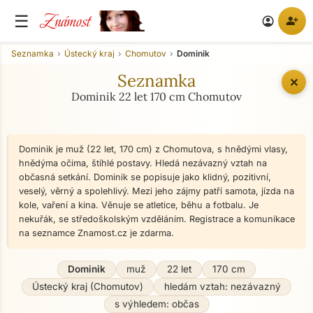
Známost
☰
person_add
account_circle
Seznamka
Ústecký kraj
Chomutov
Dominik
Seznamka
✕
Dominik 22 let 170 cm Chomutov
Dominik je muž (22 let, 170 cm) z Chomutova, s hnědými vlasy,
hnědýma očima, štíhlé postavy. Hledá nezávazný vztah na
občasná setkání. Dominik se popisuje jako klidný, pozitivní,
veselý, věrný a spolehlivý. Mezi jeho zájmy patří samota, jízda na
kole, vaření a kina. Věnuje se atletice, běhu a fotbalu. Je
nekuřák, se středoškolským vzděláním. Registrace a komunikace
na seznamce Znamost.cz je zdarma.
Dominik
muž
22 let
170 cm
Ústecký kraj (Chomutov)
hledám vztah: nezávazný
s výhledem: občas