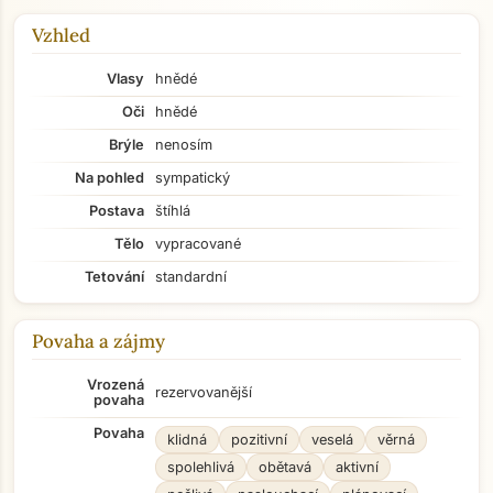
Vzhled
Vlasy
hnědé
Oči
hnědé
Brýle
nenosím
Na pohled
sympatický
Postava
štíhlá
Tělo
vypracované
Tetování
standardní
Povaha a zájmy
Vrozená
rezervovanější
povaha
Povaha
klidná
pozitivní
veselá
věrná
spolehlivá
obětavá
aktivní