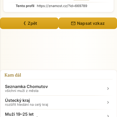
Tento profil
https://znamost.cz/?id=669789
mail
《 Zpět
Napsat vzkaz
Kam dál
Seznamka Chomutov
chevron_right
všichni muži z města
Ústecký kraj
chevron_right
rozšířit hledání na celý kraj
Muži 19–25 let
chevron_right