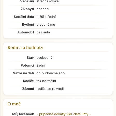
Vzdělání
středoškolské
Živobytí
obchod
Sociální třída
nižší střední
Bydlení
v podnájmu
Automobil
bez auta
Rodina a hodnoty
Stav
svobodný
Potomci
žádní
Názor na děti
do budoucna ano
Rodiče
tak normální
Zázemí
rodiče se rozvedli
O mně
Přejít na hlavní obsah
Můj facebook
- případné odkazy vidí
Zlaté účty
-