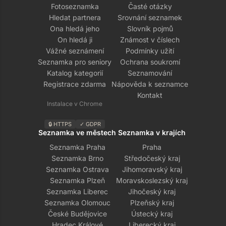
Fotoseznamka
Časté otázky
Hledat partnera
Srovnání seznamek
Ona hledá jeho
Slovník pojmů
On hledá ji
Známost v číslech
Vážné seznámení
Podmínky užití
Seznamka pro seniory
Ochrana soukromí
Katalog kategorií
Seznamování
Registrace zdarma
Nápověda k seznamce
Kontakt
Instalace v Chrome
🔒 HTTPS
✓ GDPR
Seznamka ve městech
Seznamka v krajích
Seznamka Praha
Praha
Seznamka Brno
Středočeský kraj
Seznamka Ostrava
Jihomoravský kraj
Seznamka Plzeň
Moravskoslezský kraj
Seznamka Liberec
Jihočeský kraj
Seznamka Olomouc
Plzeňský kraj
České Budějovice
Ústecký kraj
Hradec Králové
Liberecký kraj