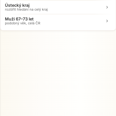
Ústecký kraj
chevron_right
rozšířit hledání na celý kraj
Muži 67–73 let
chevron_right
podobný věk, celá ČR