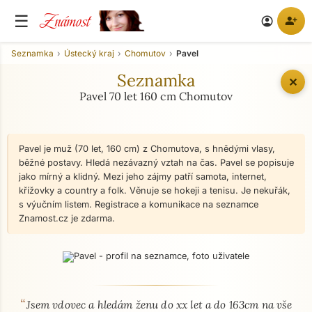
Známost
☰
person_add
account_circle
Seznamka
Ústecký kraj
Chomutov
Pavel
Seznamka
✕
Pavel 70 let 160 cm Chomutov
Pavel je muž (70 let, 160 cm) z Chomutova, s hnědými vlasy,
běžné postavy. Hledá nezávazný vztah na čas. Pavel se popisuje
jako mírný a klidný. Mezi jeho zájmy patří samota, internet,
křížovky a country a folk. Věnuje se hokeji a tenisu. Je nekuřák,
s výučním listem. Registrace a komunikace na seznamce
Znamost.cz je zdarma.
“
O mně - seznamka profil
Jsem vdovec a hledám ženu do xx let a do 163cm na vše