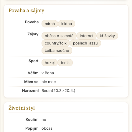
Povaha a zájmy
Povaha
mírná
klidná
Zájmy
občas o samotě
internet
křížovky
country/folk
poslech jazzu
četba naučné
Sport
hokej
tenis
Věřím
v Boha
Mám se
nic moc
Narození
Beran
(20.3.-20.4.)
Životní styl
Kouřím
ne
Popíjím
občas