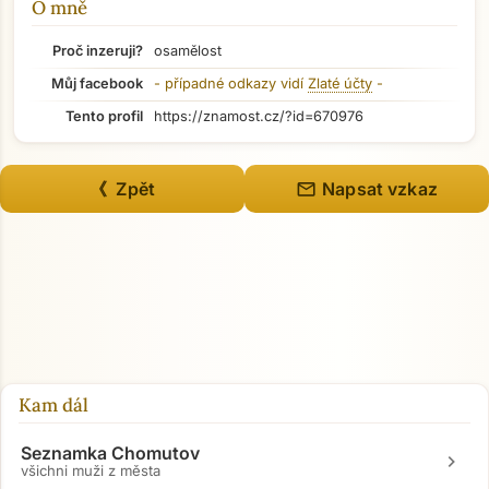
O mně
Přejít na hlavní obsah
Proč inzeruji?
osamělost
Můj facebook
- případné odkazy vidí
Zlaté účty
-
Tento profil
https://znamost.cz/?id=670976
mail
《 Zpět
Napsat vzkaz
Kam dál
Seznamka Chomutov
chevron_right
všichni muži z města