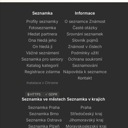
Seznamka
Informace
Profily seznamky
O seznamce Známost
Fotoseznamka
Časté otázky
Hledat partnera
Srovnání seznamek
Ona hledá jeho
Slovník pojmů
On hledá ji
Známost v číslech
Vážné seznámení
Podmínky užití
Seznamka pro seniory
Ochrana soukromí
Katalog kategorií
Seznamování
Registrace zdarma
Nápověda k seznamce
Kontakt
Instalace v Chrome
🔒 HTTPS
✓ GDPR
Seznamka ve městech
Seznamka v krajích
Seznamka Praha
Praha
Seznamka Brno
Středočeský kraj
Seznamka Ostrava
Jihomoravský kraj
Seznamka Plzeň
Moravskoslezský kraj