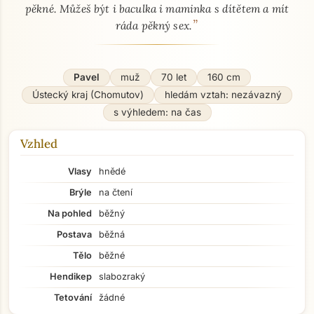
pěkné. Můžeš být i baculka i maminka s dítětem a mít
”
ráda pěkný sex.
Pavel
muž
70 let
160 cm
Ústecký kraj (Chomutov)
hledám vztah: nezávazný
s výhledem: na čas
Vzhled
Vlasy
hnědé
Brýle
na čtení
Na pohled
běžný
Postava
běžná
Tělo
běžné
Hendikep
slabozraký
Tetování
žádné