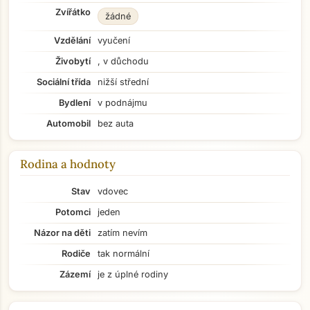
Zvířátko
žádné
Vzdělání
vyučení
Živobytí
, v důchodu
Sociální třída
nižší střední
Bydlení
v podnájmu
Automobil
bez auta
Rodina a hodnoty
Stav
vdovec
Potomci
jeden
Názor na děti
zatím nevím
Rodiče
tak normální
Zázemí
je z úplné rodiny