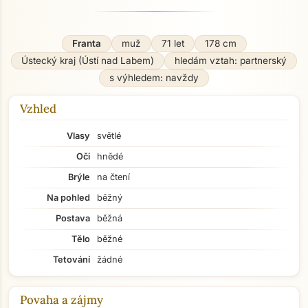
Franta
muž
71 let
178 cm
Ústecký kraj (Ústí nad Labem)
hledám vztah: partnerský
s výhledem: navždy
Vzhled
Vlasy
světlé
Oči
hnědé
Brýle
na čtení
Na pohled
běžný
Postava
běžná
Tělo
běžné
Tetování
žádné
Povaha a zájmy