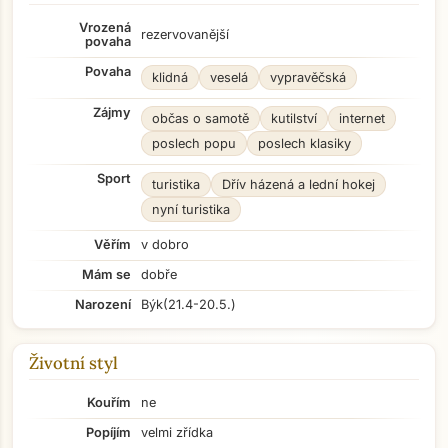
Vrozená
rezervovanější
povaha
Povaha
klidná
veselá
vypravěčská
Zájmy
občas o samotě
kutilství
internet
poslech popu
poslech klasiky
Sport
turistika
Dřív házená a lední hokej
nyní turistika
Věřím
v dobro
Mám se
dobře
Narození
Býk
(21.4-20.5.)
Životní styl
Kouřím
ne
Popíjím
velmi zřídka