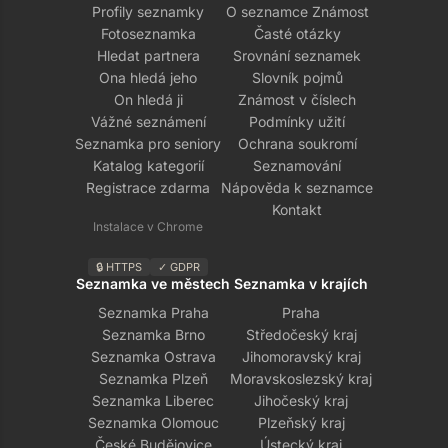
Profily seznamky
O seznamce Známost
Fotoseznamka
Časté otázky
Hledat partnera
Srovnání seznamek
Ona hledá jeho
Slovník pojmů
On hledá ji
Známost v číslech
Vážné seznámení
Podmínky užití
Seznamka pro seniory
Ochrana soukromí
Katalog kategorií
Seznamování
Registrace zdarma
Nápověda k seznamce
Kontakt
Instalace v Chrome
🔒 HTTPS
✓ GDPR
Seznamka ve městech
Seznamka v krajích
Seznamka Praha
Praha
Seznamka Brno
Středočeský kraj
Seznamka Ostrava
Jihomoravský kraj
Seznamka Plzeň
Moravskoslezský kraj
Seznamka Liberec
Jihočeský kraj
Seznamka Olomouc
Plzeňský kraj
České Budějovice
Ústecký kraj