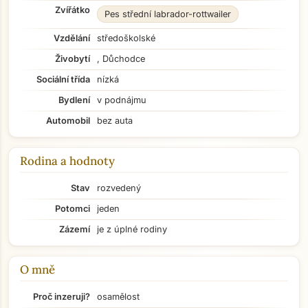
Zvířátko
Pes střední labrador-rottwailer
Vzdělání
středoškolské
Živobytí
, Důchodce
Sociální třída
nízká
Bydlení
v podnájmu
Automobil
bez auta
Rodina a hodnoty
Stav
rozvedený
Potomci
jeden
Zázemí
je z úplné rodiny
O mně
Přejít na hlavní obsah
Proč inzeruji?
osamělost