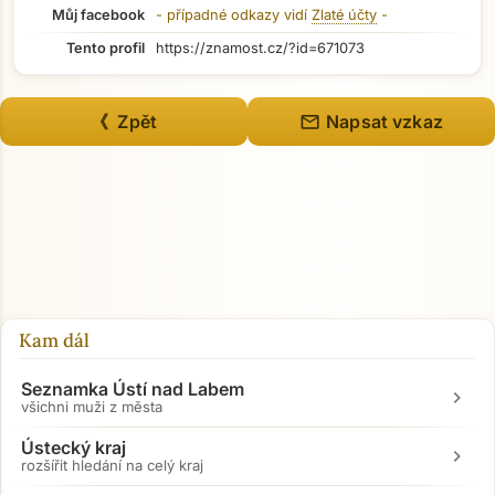
Můj facebook
- případné odkazy vidí
Zlaté účty
-
Tento profil
https://znamost.cz/?id=671073
mail
《 Zpět
Napsat vzkaz
Kam dál
Seznamka Ústí nad Labem
chevron_right
všichni muži z města
Ústecký kraj
chevron_right
rozšířit hledání na celý kraj