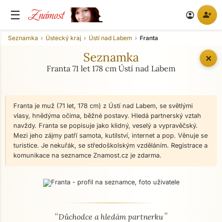
Známost
☰
person_add
account_circle
Seznamka
Ústecký kraj
Ústí nad Labem
Franta
Seznamka
✕
Franta 71 let 178 cm Ústí nad Labem
Franta je muž (71 let, 178 cm) z Ústí nad Labem, se světlými
vlasy, hnědýma očima, běžné postavy. Hledá partnerský vztah
navždy. Franta se popisuje jako klidný, veselý a vypravěčský.
Mezi jeho zájmy patří samota, kutilství, internet a pop. Věnuje se
turistice. Je nekuřák, se středoškolským vzděláním. Registrace a
komunikace na seznamce Znamost.cz je zdarma.
“
”
O mně - seznamka profil
Důchodce a hledám partnerku