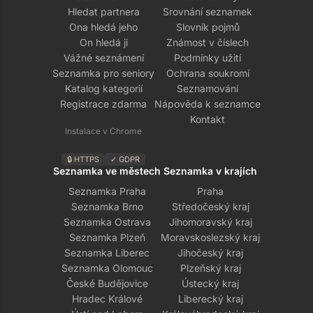
Hledat partnera
Srovnání seznamek
Ona hledá jeho
Slovník pojmů
On hledá ji
Známost v číslech
Vážné seznámení
Podmínky užití
Seznamka pro seniory
Ochrana soukromí
Katalog kategorií
Seznamování
Registrace zdarma
Nápověda k seznamce
Kontakt
Instalace v Chrome
🔒 HTTPS
✓ GDPR
Seznamka ve městech
Seznamka v krajích
Seznamka Praha
Praha
Seznamka Brno
Středočeský kraj
Seznamka Ostrava
Jihomoravský kraj
Seznamka Plzeň
Moravskoslezský kraj
Seznamka Liberec
Jihočeský kraj
Seznamka Olomouc
Plzeňský kraj
České Budějovice
Ústecký kraj
Hradec Králové
Liberecký kraj