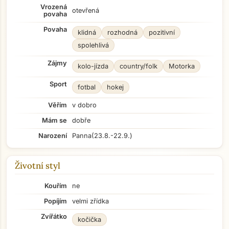
Vrozená
otevřená
povaha
Povaha
klidná
rozhodná
pozitivní
spolehlivá
Zájmy
kolo-jízda
country/folk
Motorka
Sport
fotbal
hokej
Věřím
v dobro
Mám se
dobře
Narození
Panna
(23.8.-22.9.)
Životní styl
Kouřím
ne
Popíjím
velmi zřídka
Zvířátko
kočička