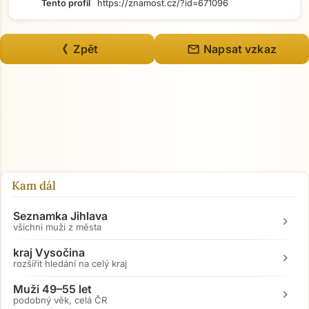
Tento profil
https://znamost.cz/?id=671096
mail
《 Zpět
Napsat vzkaz
Kam dál
Seznamka Jihlava
chevron_right
všichni muži z města
kraj Vysočina
chevron_right
rozšířit hledání na celý kraj
Muži 49–55 let
chevron_right
podobný věk, celá ČR