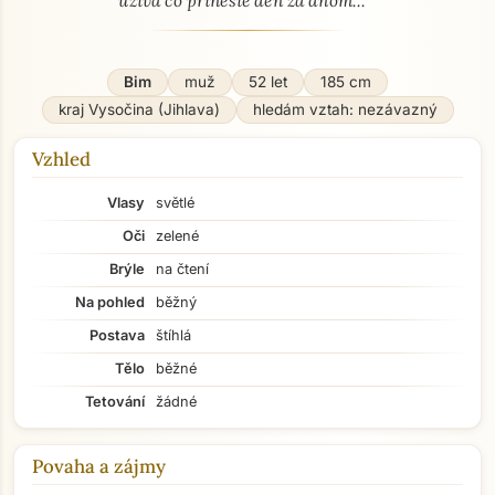
užíva čo prinesie deň za dňom...
Bim
muž
52 let
185 cm
kraj Vysočina (Jihlava)
hledám vztah: nezávazný
Vzhled
Vlasy
světlé
Oči
zelené
Brýle
na čtení
Na pohled
běžný
Postava
štíhlá
Tělo
běžné
Tetování
žádné
Povaha a zájmy