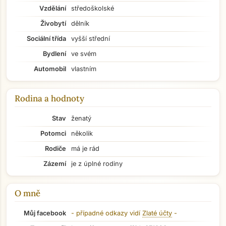
Vzdělání
středoškolské
Živobytí
dělník
Sociální třída
vyšší střední
Bydlení
ve svém
Automobil
vlastním
Rodina a hodnoty
Stav
ženatý
Potomci
několik
Rodiče
má je rád
Zázemí
je z úplné rodiny
O mně
Přejít na hlavní obsah
Můj facebook
- případné odkazy vidí
Zlaté účty
-