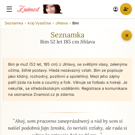
Známost
☰
person_add
account_circle
Seznamka
kraj Vysočina
Jihlava
Bim
Seznamka
✕
Bim 52 let 185 cm Jihlava
Bim je muž (52 let, 185 cm) z Jihlavy, se světlými vlasy, zelenýma
očima, štíhlé postavy. Hledá nezávazný vztah. Bim se popisuje
jako klidný, rozhodný, pozitivní a spolehlivý. Mezi jeho zájmy
patří jízda na kole a country a folk. Věnuje se fotbalu a hokeji. Je
nekuřák, se středoškolským vzděláním. Registrace a komunikace
na seznamce Znamost.cz je zdarma.
“
O mně - seznamka profil
Ahoj, som pracovne zaneprázdnený a rád by som si
našiel podobnú fajn ženskú, čo nerieši vzťahy, ale rada si
”