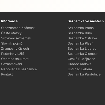
Informace
Seznamka ve městech
Přejít na hlavní obsah
O seznamce Známost
Seznamka Praha
Časté otázky
Seznamka Brno
Srovnání seznamek
Seznamka Ostrava
Slovník pojmů
Seznamka Plzeň
Známost v číslech
Seznamka Liberec
Podmínky užití
Seznamka Olomouc
Ochrana soukromí
České Budějovice
Seznamování
Hradec Králové
Nápověda k seznamce
Ústí nad Labem
Kontakt
Seznamka Pardubice