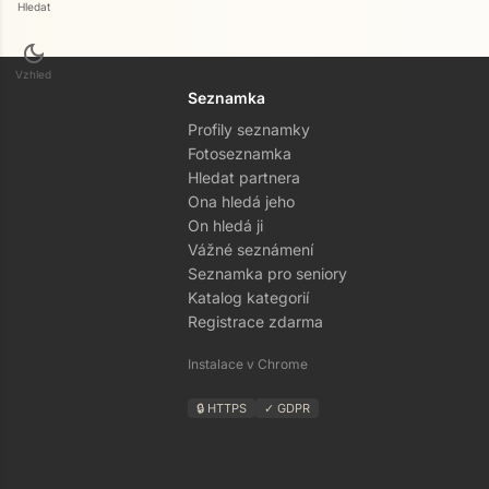
Hledat
dark_mode
Vzhled
Seznamka
Profily seznamky
Fotoseznamka
Hledat partnera
Ona hledá jeho
On hledá ji
Vážné seznámení
Seznamka pro seniory
Katalog kategorií
Registrace zdarma
Instalace v Chrome
🔒 HTTPS
✓ GDPR