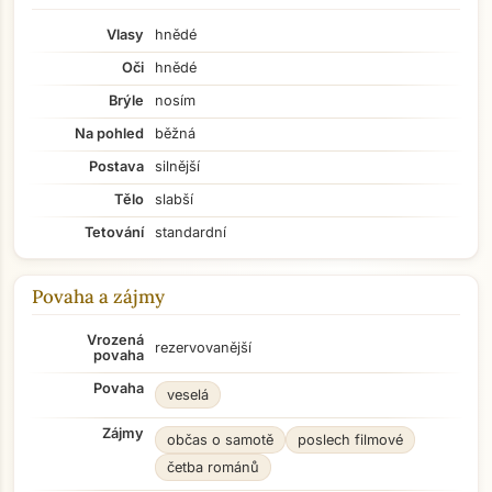
Vlasy
hnědé
Oči
hnědé
Brýle
nosím
Na pohled
běžná
Postava
silnější
Tělo
slabší
Tetování
standardní
Povaha a zájmy
Vrozená
rezervovanější
povaha
Povaha
veselá
Zájmy
občas o samotě
poslech filmové
četba románů