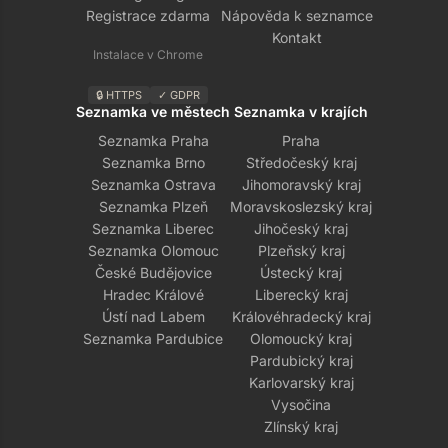
Registrace zdarma
Nápověda k seznamce
Kontakt
Instalace v Chrome
🔒 HTTPS
✓ GDPR
Seznamka ve městech
Seznamka v krajích
Seznamka Praha
Praha
Seznamka Brno
Středočeský kraj
Seznamka Ostrava
Jihomoravský kraj
Seznamka Plzeň
Moravskoslezský kraj
Seznamka Liberec
Jihočeský kraj
Seznamka Olomouc
Plzeňský kraj
České Budějovice
Ústecký kraj
Hradec Králové
Liberecký kraj
Ústí nad Labem
Královéhradecký kraj
Seznamka Pardubice
Olomoucký kraj
Pardubický kraj
Karlovarský kraj
Vysočina
Zlínský kraj