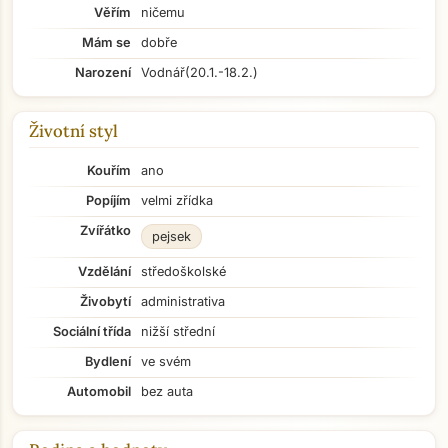
Věřím
ničemu
Mám se
dobře
Narození
Vodnář
(20.1.-18.2.)
Životní styl
Kouřím
ano
Popíjím
velmi zřídka
Zvířátko
pejsek
Vzdělání
středoškolské
Živobytí
administrativa
Sociální třída
nižší střední
Bydlení
ve svém
Automobil
bez auta