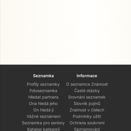
Seznamka
Informace
Profily seznamky
O seznamce Známost
Fotoseznamka
Časté otázky
Hledat partnera
Srovnání seznamek
Ona hledá jeho
Slovník pojmů
On hledá ji
Známost v číslech
Vážné seznámení
Podmínky užití
Seznamka pro seniory
Ochrana soukromí
Katalog kategorií
Seznamování