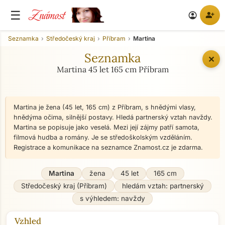
Známost
☰
person_add
account_circle
Seznamka
Středočeský kraj
Příbram
Martina
Seznamka
✕
Martina 45 let 165 cm Příbram
Martina je žena (45 let, 165 cm) z Příbram, s hnědými vlasy,
hnědýma očima, silnější postavy. Hledá partnerský vztah navždy.
Martina se popisuje jako veselá. Mezi její zájmy patří samota,
filmová hudba a romány. Je se středoškolským vzděláním.
Registrace a komunikace na seznamce Znamost.cz je zdarma.
Martina
žena
45 let
165 cm
Středočeský kraj (Příbram)
hledám vztah: partnerský
s výhledem: navždy
Vzhled