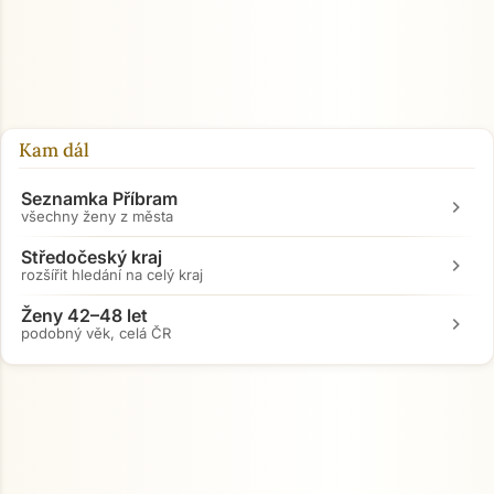
Kam dál
Seznamka Příbram
chevron_right
všechny ženy z města
Středočeský kraj
chevron_right
rozšířit hledání na celý kraj
Ženy 42–48 let
chevron_right
podobný věk, celá ČR