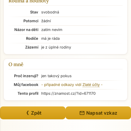
Rodina a hodnoty
Stav
svobodná
Potomci
žádní
Názor na děti
zatím nevím
Rodiče
má je ráda
Zázemí
je z úplné rodiny
O mně
Proč inzeruji?
jen takový pokus
Můj facebook
- případné odkazy vidí
Zlaté účty
-
Tento profil
https://znamost.cz/?id=671170
Přejít na hlavní obsah
mail
《 Zpět
Napsat vzkaz