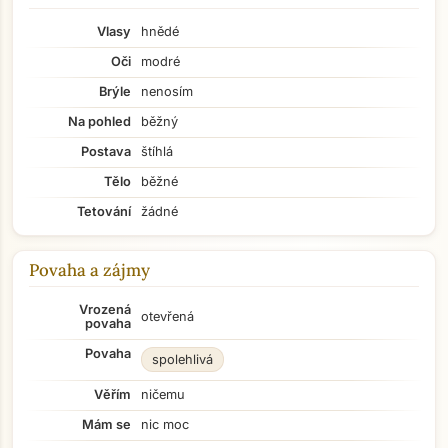
Vlasy
hnědé
Oči
modré
Brýle
nenosím
Na pohled
běžný
Postava
štíhlá
Tělo
běžné
Tetování
žádné
Povaha a zájmy
Vrozená
otevřená
povaha
Povaha
spolehlivá
Věřím
ničemu
Mám se
nic moc