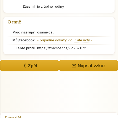
Zázemí
je z úplné rodiny
O mně
Proč inzeruji?
osamělost
Můj facebook
- případné odkazy vidí
Zlaté účty
-
Tento profil
https://znamost.cz/?id=671172
mail
《 Zpět
Napsat vzkaz
Přejít na hlavní obsah
Kam dál