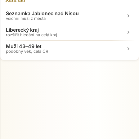
Seznamka Jablonec nad Nisou
chevron_right
všichni muži z města
Liberecký kraj
chevron_right
rozšířit hledání na celý kraj
Muži 43–49 let
chevron_right
podobný věk, celá ČR