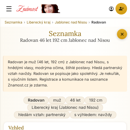
Známost
☰
person_add
account_circle
Seznamka
Liberecký kraj
Jablonec nad Nisou
Radovan
Seznamka
✕
Radovan 46 let 192 cm Jablonec nad Nisou
Radovan je muž (46 let, 192 cm) z Jablonec nad Nisou, s
hnědými vlasy, modrýma očima, štíhlé postavy. Hledá partnerský
vztah navždy. Radovan se popisuje jako spolehlivý. Je nekuřák,
s výučním listem. Registrace a komunikace na seznamce
Znamost.cz je zdarma.
Radovan
muž
46 let
192 cm
Liberecký kraj (Jablonec nad Nisou)
hledám vztah: partnerský
s výhledem: navždy
Vzhled