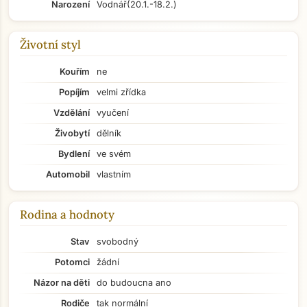
Narození
Vodnář
(20.1.-18.2.)
Životní styl
Kouřím
ne
Popíjím
velmi zřídka
Vzdělání
vyučení
Živobytí
dělník
Bydlení
ve svém
Automobil
vlastním
Rodina a hodnoty
Stav
svobodný
Potomci
žádní
Názor na děti
do budoucna ano
Rodiče
tak normální