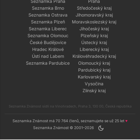
Seznamka Praha
Praha
Seznamka Brno
Středočeský kraj
Seznamka Ostrava
Jihomoravský kraj
Seznamka Plzeň
Moravskoslezský kraj
Seznamka Liberec
Jihočeský kraj
Seznamka Olomouc
Plzeňský kraj
České Budějovice
Ústecký kraj
Hradec Králové
Liberecký kraj
Ústí nad Labem
Královéhradecký kraj
Seznamka Pardubice
Olomoucký kraj
Pardubický kraj
Karlovarský kraj
Vysočina
Zlínský kraj
Seznamka Známost sídlí na Vinohradech, Praha 3, 130 00, Česká republika
Seznamka Známost má 70 764 členů, seznamujete se už 25 let
♥
dark_mode
Seznamka Známost © 2001–2026