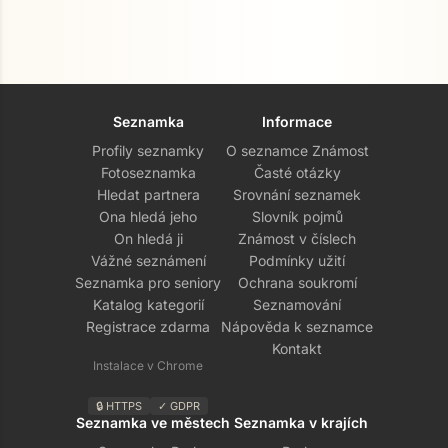
Seznamka
Informace
Profily seznamky
O seznamce Známost
Fotoseznamka
Časté otázky
Hledat partnera
Srovnání seznamek
Ona hledá jeho
Slovník pojmů
On hledá ji
Známost v číslech
Vážné seznámení
Podmínky užití
Seznamka pro seniory
Ochrana soukromí
Katalog kategorií
Seznamování
Registrace zdarma
Nápověda k seznamce
Kontakt
Instalace v Chrome
🔒 HTTPS
✓ GDPR
Seznamka ve městech
Seznamka v krajích