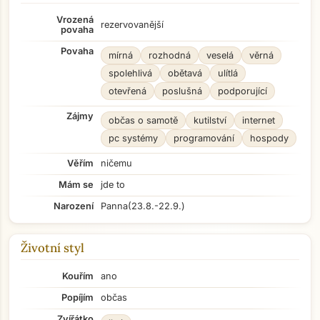
Vrozená
rezervovanější
povaha
Povaha
mírná
rozhodná
veselá
věrná
spolehlivá
obětavá
ulítlá
otevřená
poslušná
podporující
Zájmy
občas o samotě
kutilství
internet
pc systémy
programování
hospody
Věřím
ničemu
Mám se
jde to
Narození
Panna
(23.8.-22.9.)
Životní styl
Kouřím
ano
Popíjím
občas
Zvířátko