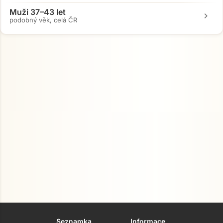
Muži 37–43 let
chevron_right
podobný věk, celá ČR
Seznamka
Informace