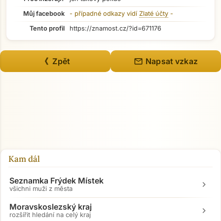
Můj facebook
- případné odkazy vidí
Zlaté účty
-
Tento profil
https://znamost.cz/?id=671176
mail
《 Zpět
Napsat vzkaz
Kam dál
Seznamka Frýdek Místek
chevron_right
všichni muži z města
Moravskoslezský kraj
chevron_right
rozšířit hledání na celý kraj