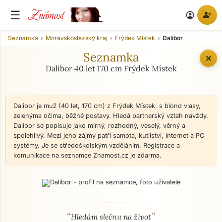
Známost
☰
person_add
account_circle
Seznamka
Moravskoslezský kraj
Frýdek Místek
Dalibor
Seznamka
✕
Dalibor 40 let 170 cm Frýdek Místek
Dalibor je muž (40 let, 170 cm) z Frýdek Místek, s blond vlasy,
zelenýma očima, běžné postavy. Hledá partnerský vztah navždy.
Dalibor se popisuje jako mírný, rozhodný, veselý, věrný a
spolehlivý. Mezi jeho zájmy patří samota, kutilství, internet a PC
systémy. Je se středoškolským vzděláním. Registrace a
komunikace na seznamce Znamost.cz je zdarma.
“
”
O mně - seznamka profil
Hledám slečnu na život