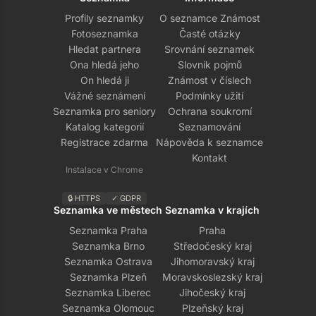
Profily seznamky
O seznamce Známost
Fotoseznamka
Časté otázky
Hledat partnera
Srovnání seznamek
Ona hledá jeho
Slovník pojmů
On hledá ji
Známost v číslech
Vážné seznámení
Podmínky užití
Seznamka pro seniory
Ochrana soukromí
Katalog kategorií
Seznamování
Registrace zdarma
Nápověda k seznamce
Kontakt
Instalace v Chrome
🔒 HTTPS
✓ GDPR
Seznamka ve městech
Seznamka v krajích
Seznamka Praha
Praha
Seznamka Brno
Středočeský kraj
Seznamka Ostrava
Jihomoravský kraj
Seznamka Plzeň
Moravskoslezský kraj
Seznamka Liberec
Jihočeský kraj
Seznamka Olomouc
Plzeňský kraj