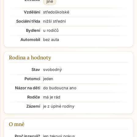
jiné
Vzdělání
středoškolské
Sociální třída
nižší střední
Bydlení
u rodičů
Automobil
bez auta
Rodina a hodnoty
Stav
svobodný
Potomci
jeden
Názor na děti
do budoucna ano
Rodiče
má je rád
Zázemí
je z úplné rodiny
O mně
Přejít na hlavní obsah
Proč inzeruji?
jen takový pokus