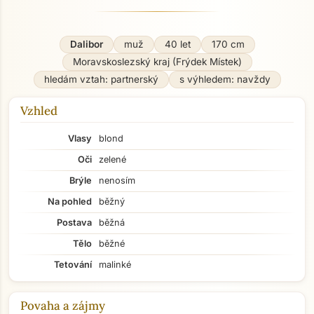
Dalibor
muž
40 let
170 cm
Moravskoslezský kraj (Frýdek Místek)
hledám vztah: partnerský
s výhledem: navždy
Vzhled
Vlasy
blond
Oči
zelené
Brýle
nenosím
Na pohled
běžný
Postava
běžná
Tělo
běžné
Tetování
malinké
Povaha a zájmy