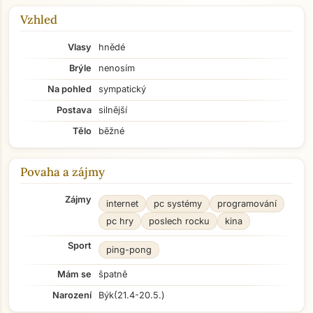
Vzhled
Vlasy
hnědé
Brýle
nenosím
Na pohled
sympatický
Postava
silnější
Tělo
běžné
Povaha a zájmy
Zájmy
internet
pc systémy
programování
pc hry
poslech rocku
kina
Sport
ping-pong
Mám se
špatně
Narození
Býk
(21.4-20.5.)