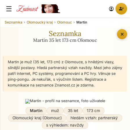
Známost
☰
person_add
account_circle
Seznamka
Olomoucký kraj
Olomouc
Martin
Seznamka
✕
Martin 35 let 173 cm Olomouc
Martin je muž (35 let, 173 cm) z Olomouce, s hnědými vlasy,
silnější postavy. Hledá partnerský vztah navždy. Mezi jeho zájmy
patří internet, PC systémy, programování a PC hry. Věnuje se
ping-pongu. Je nekuřák, s výučním listem. Registrace a
komunikace na seznamce Znamost.cz je zdarma.
Martin
muž
35 let
173 cm
Olomoucký kraj (Olomouc)
hledám vztah: partnerský
s výhledem: navždy