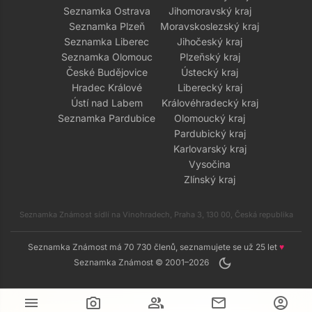
Seznamka Ostrava
Jihomoravský kraj
Seznamka Plzeň
Moravskoslezský kraj
Seznamka Liberec
Jihočeský kraj
Seznamka Olomouc
Plzeňský kraj
České Budějovice
Ústecký kraj
Hradec Králové
Liberecký kraj
Ústí nad Labem
Královéhradecký kraj
Seznamka Pardubice
Olomoucký kraj
Pardubický kraj
Karlovarský kraj
Vysočina
Zlínský kraj
Seznamka Známost sídlí na Vinohradech, Praha 3, 130 00, Česká republika
Seznamka Známost má 70 730 členů, seznamujete se už 25 let
♥
dark_mode
Seznamka Známost © 2001–2026
menu
camera_alt
group
mail
account_circle