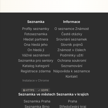
Seznamka
Informace
Profily seznamky
O seznamce Známost
Fotoseznamka
Časté otázky
Hledat partnera
Srovnání seznamek
Ona hledá jeho
Slovník pojmů
On hledá ji
Známost v číslech
Vážné seznámení
Podmínky užití
Seznamka pro seniory
Ochrana soukromí
Katalog kategorií
Seznamování
Registrace zdarma
Nápověda k seznamce
Kontakt
Instalace v Chrome
🔒 HTTPS
✓ GDPR
Seznamka ve městech
Seznamka v krajích
Seznamka Praha
Praha
Seznamka Brno
Středočeský kraj