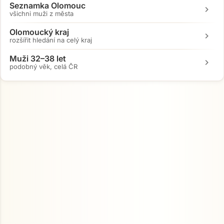
Seznamka Olomouc
chevron_right
všichni muži z města
Olomoucký kraj
chevron_right
rozšířit hledání na celý kraj
Muži 32–38 let
chevron_right
podobný věk, celá ČR