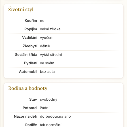
Životní styl
Kouřím
ne
Popíjím
velmi zřídka
Vzdělání
vyučení
Živobytí
dělník
Sociální třída
vyšší střední
Bydlení
ve svém
Automobil
bez auta
Rodina a hodnoty
Stav
svobodný
Potomci
žádní
Názor na děti
do budoucna ano
Rodiče
tak normální