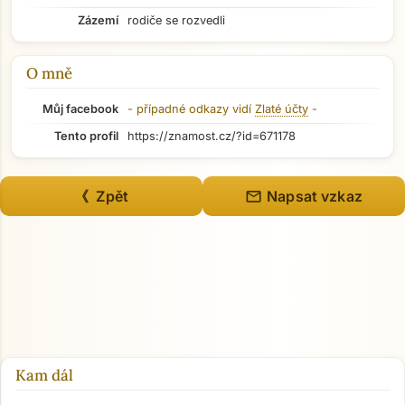
Zázemí
rodiče se rozvedli
O mně
Můj facebook
- případné odkazy vidí
Zlaté účty
-
Tento profil
https://znamost.cz/?id=671178
mail
《 Zpět
Napsat vzkaz
Přejít na hlavní obsah
Kam dál