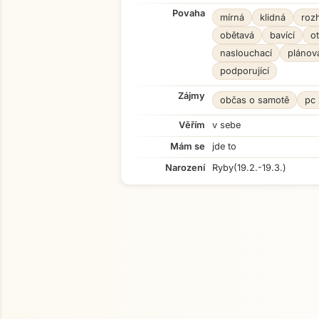
Povaha
mírná
klidná
roz
obětavá
bavící
o
naslouchací
plánov
podporující
Zájmy
občas o samotě
pc 
Věřím
v sebe
Mám se
jde to
Narození
Ryby
(19.2.-19.3.)