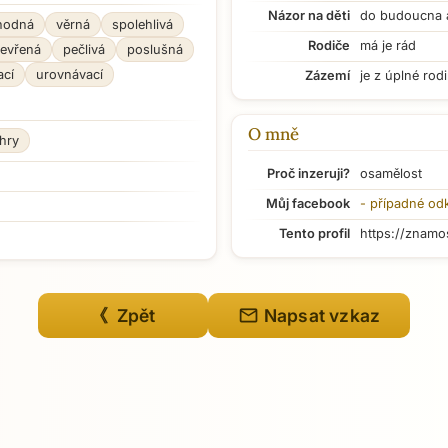
Názor na děti
do budoucna 
hodná
věrná
spolehlivá
Rodiče
má je rád
tevřená
pečlivá
poslušná
ací
urovnávací
Zázemí
je z úplné rod
O mně
hry
Proč inzeruji?
osamělost
Můj facebook
- případné od
Tento profil
https://znamo
mail
《 Zpět
Napsat vzkaz
Přejít na hlavní obsah