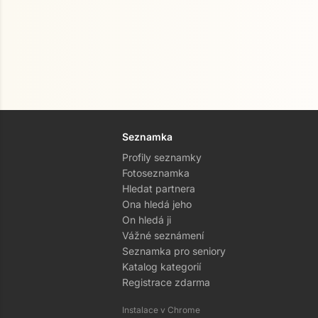
Seznamka
Profily seznamky
Fotoseznamka
Hledat partnera
Ona hledá jeho
On hledá ji
Vážné seznámení
Seznamka pro seniory
Katalog kategorií
Registrace zdarma
Instalace v Chrome