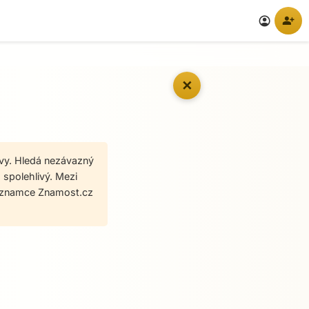
person_add
account_circle
✕
avy. Hledá nezávazný
 spolehlivý. Mezi
seznamce Znamost.cz