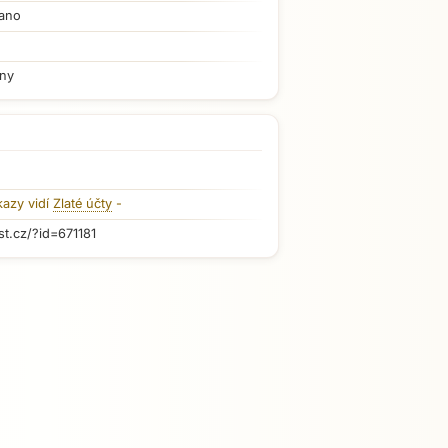
ano
iny
kazy vidí
Zlaté účty
-
st.cz/?id=671181