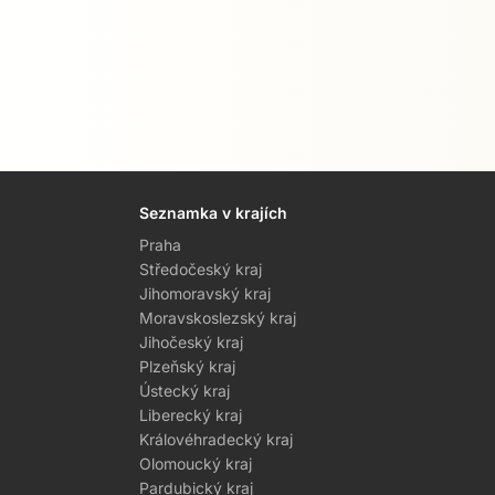
Seznamka v krajích
Praha
Středočeský kraj
Jihomoravský kraj
Moravskoslezský kraj
Jihočeský kraj
Plzeňský kraj
Ústecký kraj
Liberecký kraj
Královéhradecký kraj
Olomoucký kraj
Pardubický kraj