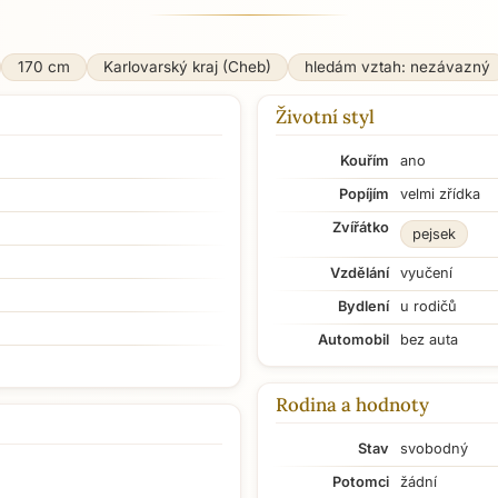
170 cm
Karlovarský kraj (Cheb)
hledám vztah: nezávazný
Životní styl
Kouřím
ano
Popíjím
velmi zřídka
Zvířátko
pejsek
Vzdělání
vyučení
Bydlení
u rodičů
Automobil
bez auta
Rodina a hodnoty
Stav
svobodný
Potomci
žádní