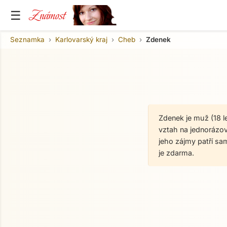
Známost
☰
Seznamka
Karlovarský kraj
Cheb
Zdenek
Zdenek je muž (18 
vztah na jednorázové
jeho zájmy patří s
je zdarma.
O mně