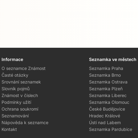
Informace
Seznamka ve městech
O seznamce Známost
Seznamka Praha
Časté otázky
Seznamka Brno
Srovnání seznamek
Seznamka Ostrava
Slovník pojmů
Seznamka Plzeň
Známost v číslech
Seznamka Liberec
Podmínky užití
Seznamka Olomouc
Ochrana soukromí
České Budějovice
Seznamování
Hradec Králové
Nápověda k seznamce
Ústí nad Labem
Kontakt
Seznamka Pardubice