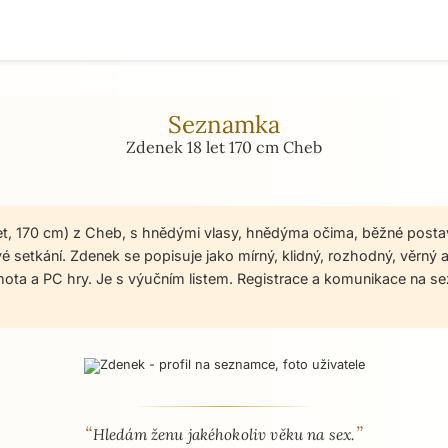
Seznamka
Zdenek 18 let 170 cm Cheb
let, 170 cm) z Cheb, s hnědými vlasy, hnědýma očima, běžné post
 setkání. Zdenek se popisuje jako mírný, klidný, rozhodný, věrný a
amota a PC hry. Je s výučním listem. Registrace a komunikace na 
“
”
 - seznamka profil
Hledám ženu jakéhokoliv věku na sex.