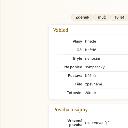
Zdenek
muž
18 let
Vzhled
Vlasy
hnědé
Oči
hnědé
Brýle
nenosím
Na pohled
sympatický
Postava
běžná
Tělo
zpevněné
Tetování
žádné
Povaha a zájmy
Vrozená
rezervovanější
povaha