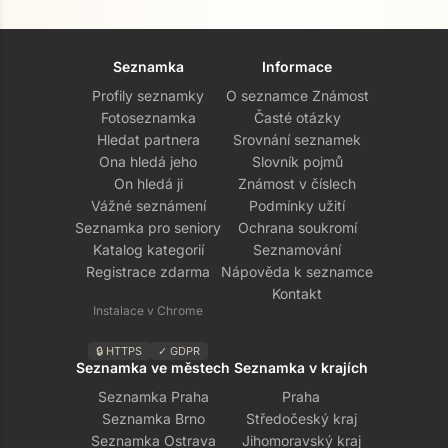
Seznamka
Informace
Profily seznamky
O seznamce Známost
Fotoseznamka
Časté otázky
Hledat partnera
Srovnání seznamek
Ona hledá jeho
Slovník pojmů
On hledá ji
Známost v číslech
Vážné seznámení
Podmínky užití
Seznamka pro seniory
Ochrana soukromí
Katalog kategorií
Seznamování
Registrace zdarma
Nápověda k seznamce
Kontakt
Instalace v Chrome
🔒 HTTPS
✓ GDPR
Seznamka ve městech
Seznamka v krajích
Seznamka Praha
Praha
Seznamka Brno
Středočeský kraj
Seznamka Ostrava
Jihomoravský kraj