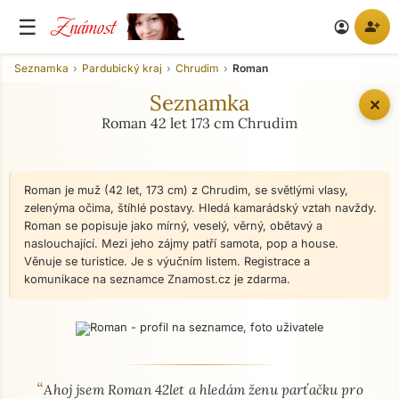
Známost
☰
person_add
account_circle
Seznamka
Pardubický kraj
Chrudim
Roman
Seznamka
✕
Roman 42 let 173 cm Chrudim
Roman je muž (42 let, 173 cm) z Chrudim, se světlými vlasy,
zelenýma očima, štíhlé postavy. Hledá kamarádský vztah navždy.
Roman se popisuje jako mírný, veselý, věrný, obětavý a
naslouchající. Mezi jeho zájmy patří samota, pop a house.
Věnuje se turistice. Je s výučním listem. Registrace a
komunikace na seznamce Znamost.cz je zdarma.
“
O mně - seznamka profil
Ahoj jsem Roman 42let a hledám ženu parťačku pro