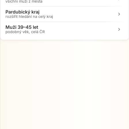
všichni muži z města
Pardubický kraj
chevron_right
rozšířit hledání na celý kraj
Muži 39–45 let
chevron_right
podobný věk, celá ČR