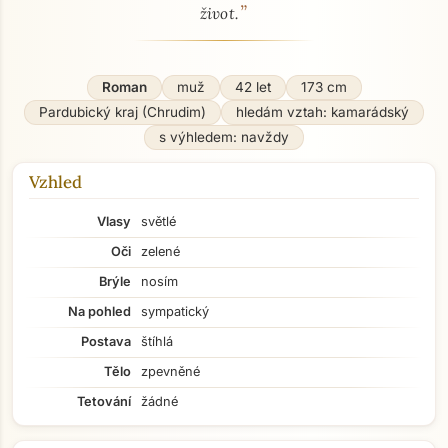
”
život.
Roman
muž
42 let
173 cm
Pardubický kraj (Chrudim)
hledám vztah: kamarádský
s výhledem: navždy
Vzhled
Vlasy
světlé
Oči
zelené
Brýle
nosím
Na pohled
sympatický
Postava
štíhlá
Tělo
zpevněné
Tetování
žádné