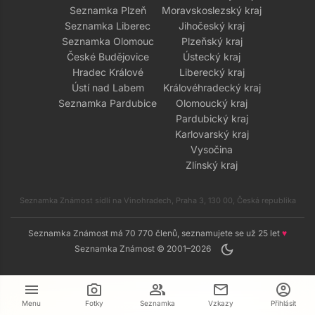
Seznamka Plzeň
Moravskoslezský kraj
Seznamka Liberec
Jihočeský kraj
Seznamka Olomouc
Plzeňský kraj
České Budějovice
Ústecký kraj
Hradec Králové
Liberecký kraj
Ústí nad Labem
Královéhradecký kraj
Seznamka Pardubice
Olomoucký kraj
Pardubický kraj
Karlovarský kraj
Vysočina
Zlínský kraj
Seznamka Známost sídlí na Vinohradech, Praha 3, 130 00, Česká republika
Seznamka Známost má 70 770 členů, seznamujete se už 25 let
♥
dark_mode
Seznamka Známost © 2001–2026
menu
camera_alt
group
mail
account_circle
Menu
Fotky
Seznamka
Vzkazy
Přihlásit