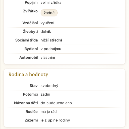
Popíjím
velmi zřídka
Zvířátko
žádné
Vzdělání
vyučení
Živobytí
dělník
Sociální třída
nižší střední
Bydlení
v podnájmu
Automobil
vlastním
Rodina a hodnoty
Stav
svobodný
Potomci
žádní
Názor na děti
do budoucna ano
Rodiče
má je rád
Zázemí
je z úplné rodiny