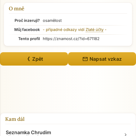
Přejít na hlavní obsah
O mně
Proč inzeruji?
osamělost
Můj facebook
- případné odkazy vidí
Zlaté účty
-
Tento profil
https://znamost.cz/?id=671182
mail
《 Zpět
Napsat vzkaz
Kam dál
Seznamka Chrudim
chevron_right