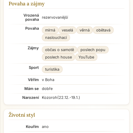
Povaha a zájmy
Vrozená
rezervovanější
povaha
Povaha
mírná
veselá
věrná
obětavá
naslouchací
Zájmy
občas o samotě
poslech popu
poslech house
YouTube
Sport
turistika
Věřím
v Boha
Mám se
dobře
Narození
Kozoroh
(22.12.-19.1.)
Životní styl
Kouřím
ano