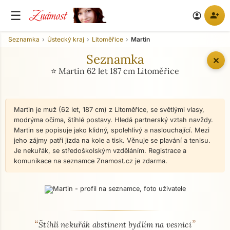
Známost
☰
person_add
account_circle
Seznamka
Ústecký kraj
Litoměřice
Martin
Seznamka
✕
⭐ Martin 62 let 187 cm Litoměřice
Martin je muž (62 let, 187 cm) z Litoměřice, se světlými vlasy,
modrýma očima, štíhlé postavy. Hledá partnerský vztah navždy.
Martin se popisuje jako klidný, spolehlivý a naslouchající. Mezi
jeho zájmy patří jízda na kole a tisk. Věnuje se plavání a tenisu.
Je nekuřák, se středoškolským vzděláním. Registrace a
komunikace na seznamce Znamost.cz je zdarma.
“
”
O mně - seznamka profil
Štíhlí nekuřák abstinent bydlím na vesnici