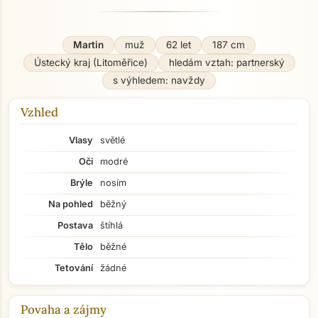
Martin
muž
62 let
187 cm
Ústecký kraj (Litoměřice)
hledám vztah: partnerský
s výhledem: navždy
Vzhled
Vlasy
světlé
Oči
modré
Brýle
nosím
Na pohled
běžný
Postava
štíhlá
Tělo
běžné
Tetování
žádné
Povaha a zájmy