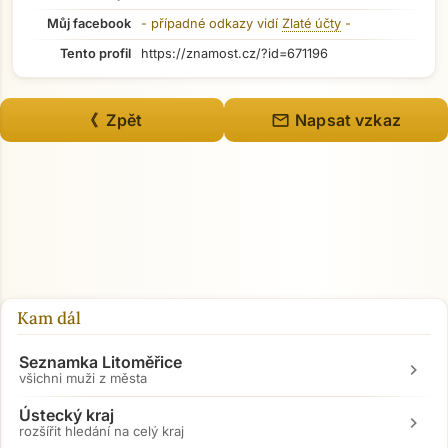
Můj facebook
- případné odkazy vidí
Zlaté účty
-
Tento profil
https://znamost.cz/?id=671196
mail
《 Zpět
Napsat vzkaz
Kam dál
Seznamka Litoměřice
chevron_right
všichni muži z města
Ústecký kraj
chevron_right
rozšířit hledání na celý kraj