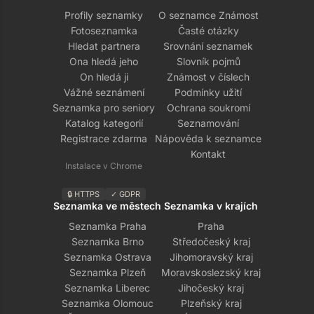
Profily seznamky
O seznamce Známost
Fotoseznamka
Časté otázky
Hledat partnera
Srovnání seznamek
Ona hledá jeho
Slovník pojmů
On hledá ji
Známost v číslech
Vážné seznámení
Podmínky užití
Seznamka pro seniory
Ochrana soukromí
Katalog kategorií
Seznamování
Registrace zdarma
Nápověda k seznamce
Kontakt
Instalace v Chrome
🔒 HTTPS
✓ GDPR
Seznamka ve městech
Seznamka v krajích
Seznamka Praha
Praha
Seznamka Brno
Středočeský kraj
Seznamka Ostrava
Jihomoravský kraj
Seznamka Plzeň
Moravskoslezský kraj
Seznamka Liberec
Jihočeský kraj
Seznamka Olomouc
Plzeňský kraj