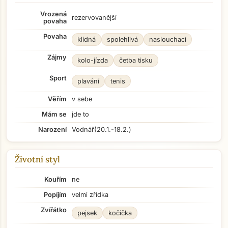
Vrozená
rezervovanější
povaha
Povaha
klidná
spolehlivá
naslouchací
Zájmy
kolo-jízda
četba tisku
Sport
plavání
tenis
Věřím
v sebe
Mám se
jde to
Narození
Vodnář
(20.1.-18.2.)
Životní styl
Kouřím
ne
Popíjím
velmi zřídka
Zvířátko
pejsek
kočička