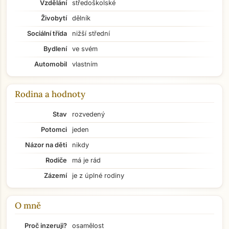
Vzdělání
středoškolské
Živobytí
dělník
Sociální třída
nižší střední
Bydlení
ve svém
Automobil
vlastním
Rodina a hodnoty
Stav
rozvedený
Potomci
jeden
Názor na děti
nikdy
Rodiče
má je rád
Zázemí
je z úplné rodiny
O mně
Přejít na hlavní obsah
Proč inzeruji?
osamělost