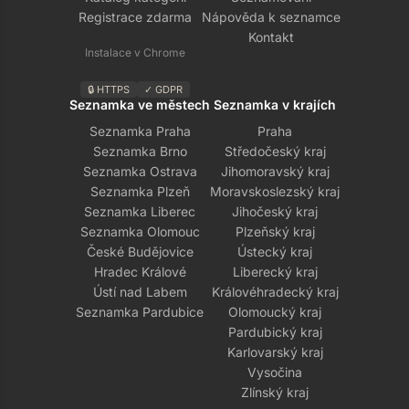
Registrace zdarma
Nápověda k seznamce
Kontakt
Instalace v Chrome
🔒 HTTPS
✓ GDPR
Seznamka ve městech
Seznamka v krajích
Seznamka Praha
Praha
Seznamka Brno
Středočeský kraj
Seznamka Ostrava
Jihomoravský kraj
Seznamka Plzeň
Moravskoslezský kraj
Seznamka Liberec
Jihočeský kraj
Seznamka Olomouc
Plzeňský kraj
České Budějovice
Ústecký kraj
Hradec Králové
Liberecký kraj
Ústí nad Labem
Královéhradecký kraj
Seznamka Pardubice
Olomoucký kraj
Pardubický kraj
Karlovarský kraj
Vysočina
Zlínský kraj