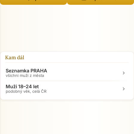
Kam dál
Seznamka PRAHA
chevron_right
všichni muži z města
Muži 18–24 let
chevron_right
podobný věk, celá ČR