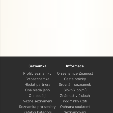
Seznamka
Informace
Profily seznamky
O seznamce Známost
Fotoseznamka
Časté otázky
Hledat partnera
Srovnání seznamek
Ona hledá jeho
Slovník pojmů
On hledá ji
Známost v číslech
Vážné seznámení
Podmínky užití
Seznamka pro seniory
Ochrana soukromí
Katalog kategorií
Seznamování