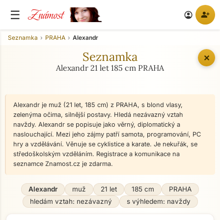
Známost
☰
person_add
account_circle
Seznamka
PRAHA
Alexandr
Seznamka
✕
Alexandr 21 let 185 cm PRAHA
Alexandr je muž (21 let, 185 cm) z PRAHA, s blond vlasy,
zelenýma očima, silnější postavy. Hledá nezávazný vztah
navždy. Alexandr se popisuje jako věrný, diplomatický a
naslouchající. Mezi jeho zájmy patří samota, programování, PC
hry a vzdělávání. Věnuje se cyklistice a karate. Je nekuřák, se
středoškolským vzděláním. Registrace a komunikace na
seznamce Znamost.cz je zdarma.
Alexandr
muž
21 let
185 cm
PRAHA
hledám vztah: nezávazný
s výhledem: navždy