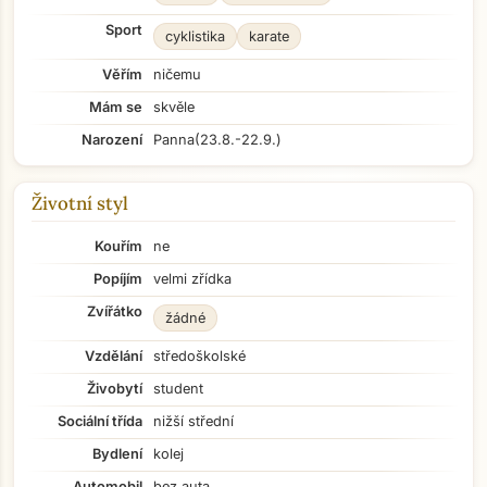
Sport
cyklistika
karate
Věřím
ničemu
Mám se
skvěle
Narození
Panna
(23.8.-22.9.)
Životní styl
Kouřím
ne
Popíjím
velmi zřídka
Zvířátko
žádné
Vzdělání
středoškolské
Živobytí
student
Sociální třída
nižší střední
Bydlení
kolej
Automobil
bez auta