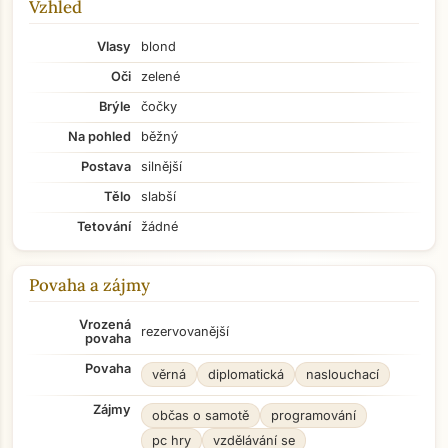
Vzhled
Vlasy
blond
Oči
zelené
Brýle
čočky
Na pohled
běžný
Postava
silnější
Tělo
slabší
Tetování
žádné
Povaha a zájmy
Vrozená
rezervovanější
povaha
Povaha
věrná
diplomatická
naslouchací
Zájmy
občas o samotě
programování
pc hry
vzdělávání se