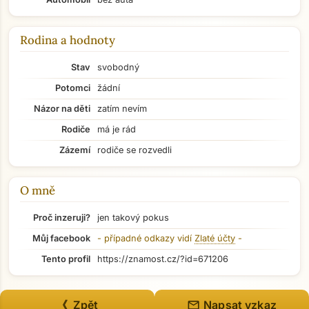
Rodina a hodnoty
Stav
svobodný
Potomci
žádní
Názor na děti
zatím nevím
Rodiče
má je rád
Zázemí
rodiče se rozvedli
O mně
Proč inzeruji?
jen takový pokus
Přejít na hlavní obsah
Můj facebook
- případné odkazy vidí
Zlaté účty
-
Tento profil
https://znamost.cz/?id=671206
mail
《 Zpět
Napsat vzkaz