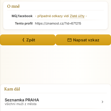
O mně
Můj facebook
- případné odkazy vidí
Zlaté účty
-
Tento profil
https://znamost.cz/?id=671215
mail
《 Zpět
Napsat vzkaz
Kam dál
Seznamka PRAHA
chevron_right
všichni muži z města