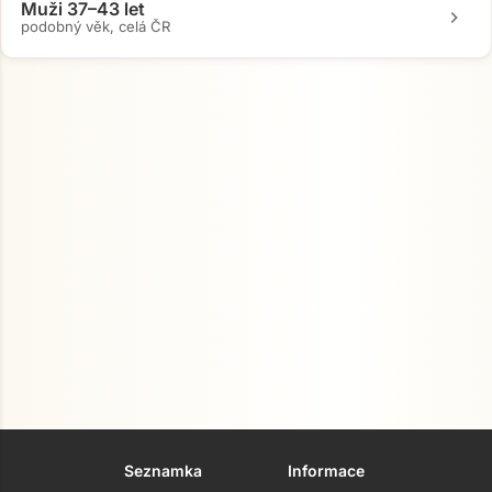
Muži 37–43 let
chevron_right
podobný věk, celá ČR
Přejít na hlavní obsah
Seznamka
Informace