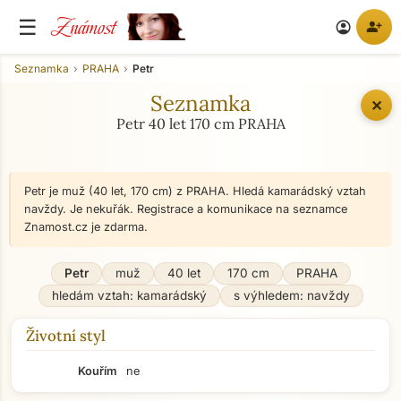
Známost
☰
person_add
account_circle
Seznamka
PRAHA
Petr
Seznamka
✕
Petr 40 let 170 cm PRAHA
Petr je muž (40 let, 170 cm) z PRAHA. Hledá kamarádský vztah
navždy. Je nekuřák. Registrace a komunikace na seznamce
Znamost.cz je zdarma.
Petr
muž
40 let
170 cm
PRAHA
hledám vztah: kamarádský
s výhledem: navždy
Životní styl
Kouřím
ne