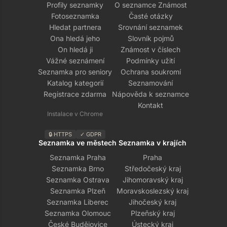
Profily seznamky
O seznamce Známost
Fotoseznamka
Časté otázky
Hledat partnera
Srovnání seznamek
Ona hledá jeho
Slovník pojmů
On hledá ji
Známost v číslech
Vážné seznámení
Podmínky užití
Seznamka pro seniory
Ochrana soukromí
Katalog kategorií
Seznamování
Registrace zdarma
Nápověda k seznamce
Kontakt
Instalace v Chrome
🔒 HTTPS
✓ GDPR
Seznamka ve městech
Seznamka v krajích
Seznamka Praha
Praha
Seznamka Brno
Středočeský kraj
Seznamka Ostrava
Jihomoravský kraj
Seznamka Plzeň
Moravskoslezský kraj
Seznamka Liberec
Jihočeský kraj
Seznamka Olomouc
Plzeňský kraj
České Budějovice
Ústecký kraj