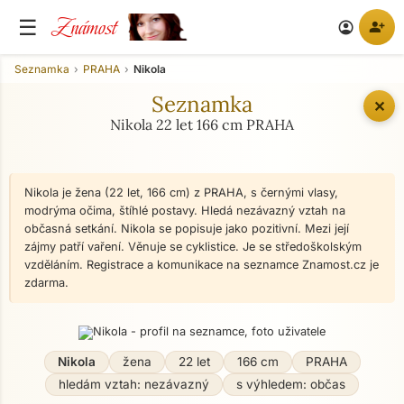
Známost
☰
person_add
account_circle
Seznamka
PRAHA
Nikola
Seznamka
✕
Nikola 22 let 166 cm PRAHA
Nikola je žena (22 let, 166 cm) z PRAHA, s černými vlasy,
modrýma očima, štíhlé postavy. Hledá nezávazný vztah na
občasná setkání. Nikola se popisuje jako pozitivní. Mezi její
zájmy patří vaření. Věnuje se cyklistice. Je se středoškolským
vzděláním. Registrace a komunikace na seznamce Znamost.cz je
zdarma.
Nikola
žena
22 let
166 cm
PRAHA
hledám vztah: nezávazný
s výhledem: občas