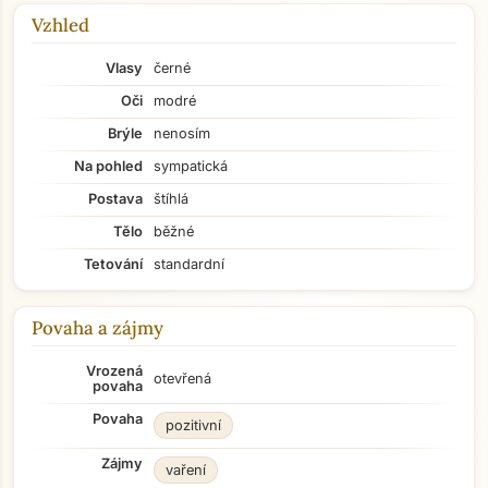
Vzhled
Vlasy
černé
Oči
modré
Brýle
nenosím
Na pohled
sympatická
Postava
štíhlá
Tělo
běžné
Tetování
standardní
Povaha a zájmy
Vrozená
otevřená
povaha
Povaha
pozitivní
Zájmy
vaření