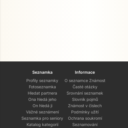
Seznamka
Informace
Profily seznamky
O seznamce Známost
Fotoseznamka
Časté otázky
Hledat partnera
Srovnání seznamek
Ona hledá jeho
Slovník pojmů
On hledá ji
Známost v číslech
Vážné seznámení
Podmínky užití
Seznamka pro seniory
Ochrana soukromí
Katalog kategorií
Seznamování