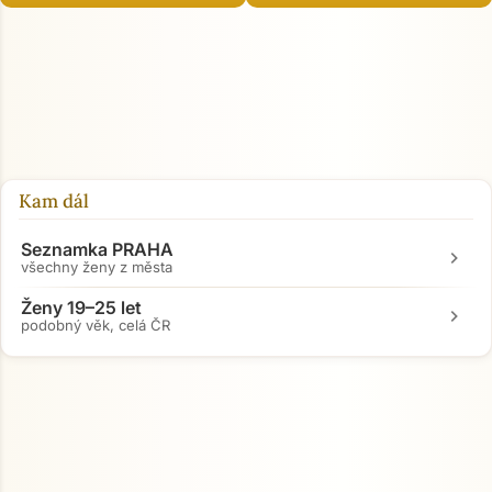
Kam dál
Seznamka PRAHA
chevron_right
všechny ženy z města
Ženy 19–25 let
chevron_right
podobný věk, celá ČR