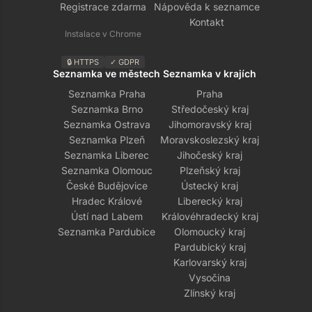
Registrace zdarma
Nápověda k seznamce
Kontakt
Instalace v Chrome
🔒 HTTPS
✓ GDPR
Seznamka ve městech
Seznamka v krajích
Seznamka Praha
Praha
Seznamka Brno
Středočeský kraj
Seznamka Ostrava
Jihomoravský kraj
Seznamka Plzeň
Moravskoslezský kraj
Seznamka Liberec
Jihočeský kraj
Seznamka Olomouc
Plzeňský kraj
České Budějovice
Ústecký kraj
Hradec Králové
Liberecký kraj
Ústí nad Labem
Královéhradecký kraj
Seznamka Pardubice
Olomoucký kraj
Pardubický kraj
Karlovarský kraj
Vysočina
Zlínský kraj