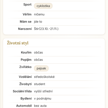
Sport
cyklistika
Věřím
ničemu
Mám se
jde to
Narození
Štír
(23.10.-21.11.)
Životní styl
Kouřím
občas
Popíjím
občas
Zvířátko
pejsek
Vzdělání
středoškolské
Živobytí
student
Sociální třída
vyšší střední
Bydlení
v podnájmu
Automobil
bez auta