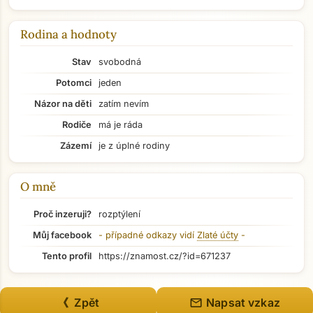
Rodina a hodnoty
Stav
svobodná
Potomci
jeden
Názor na děti
zatím nevím
Rodiče
má je ráda
Zázemí
je z úplné rodiny
O mně
Proč inzeruji?
rozptýlení
Přejít na hlavní obsah
Můj facebook
- případné odkazy vidí
Zlaté účty
-
Tento profil
https://znamost.cz/?id=671237
mail
《 Zpět
Napsat vzkaz