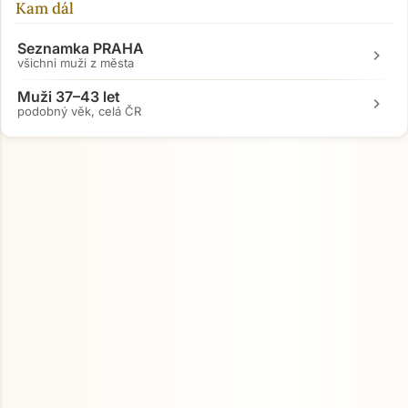
Kam dál
Seznamka PRAHA
chevron_right
všichni muži z města
Muži 37–43 let
chevron_right
podobný věk, celá ČR
Přejít na hlavní obsah