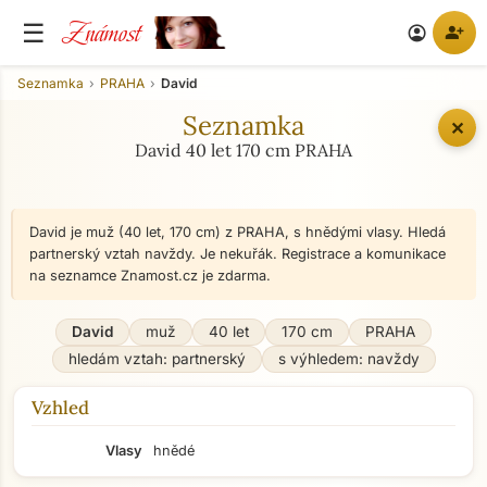
Známost
☰
person_add
account_circle
Seznamka
PRAHA
David
Seznamka
✕
David 40 let 170 cm PRAHA
David je muž (40 let, 170 cm) z PRAHA, s hnědými vlasy. Hledá
partnerský vztah navždy. Je nekuřák. Registrace a komunikace
na seznamce Znamost.cz je zdarma.
David
muž
40 let
170 cm
PRAHA
hledám vztah: partnerský
s výhledem: navždy
Vzhled
Vlasy
hnědé