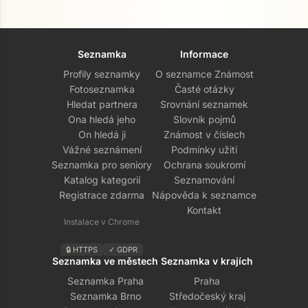
Seznamka
Informace
Profily seznamky
O seznamce Známost
Fotoseznamka
Časté otázky
Hledat partnera
Srovnání seznamek
Ona hledá jeho
Slovník pojmů
On hledá ji
Známost v číslech
Vážné seznámení
Podmínky užití
Seznamka pro seniory
Ochrana soukromí
Katalog kategorií
Seznamování
Registrace zdarma
Nápověda k seznamce
Kontakt
Instalace v Chrome
🔒 HTTPS
✓ GDPR
Seznamka ve městech
Seznamka v krajích
Seznamka Praha
Praha
Seznamka Brno
Středočeský kraj