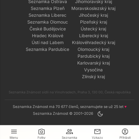
Seznamka Ostrava
Jihomoravský kraj
Seznamka Plzeň
Moravskoslezský kraj
Seznamka Liberec
Jihočeský kraj
Seznamka Olomouc
Plzeňský kraj
České Budějovice
Ústecký kraj
Hradec Králové
Liberecký kraj
Ústí nad Labem
Královéhradecký kraj
Seznamka Pardubice
Olomoucký kraj
Pardubický kraj
Karlovarský kraj
Vysočina
Zlínský kraj
Seznamka Známost sídlí na Vinohradech, Praha 3, 130 00, Česká republika
Seznamka Známost má 70 677 členů, seznamujete se už 25 let
♥
dark_mode
Seznamka Známost © 2001–2026
menu
camera_alt
group
mail
account_circle
Menu
Fotky
Seznamka
Vzkazy
Přihlásit