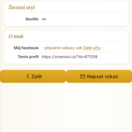
Životní styl
Kouřím
ne
O mně
Můj facebook
- případné odkazy vidí
Zlaté účty
-
Tento profil
https://znamost.cz/?id=671258
mail
《 Zpět
Napsat vzkaz