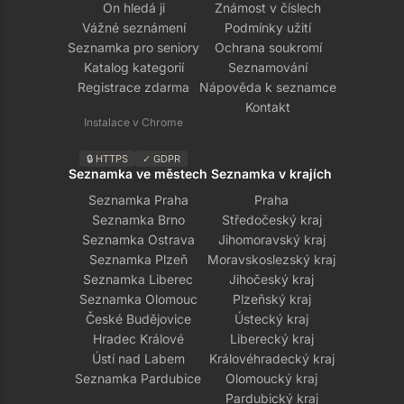
On hledá ji
Známost v číslech
Vážné seznámení
Podmínky užití
Seznamka pro seniory
Ochrana soukromí
Katalog kategorií
Seznamování
Registrace zdarma
Nápověda k seznamce
Kontakt
Instalace v Chrome
🔒 HTTPS
✓ GDPR
Seznamka ve městech
Seznamka v krajích
Seznamka Praha
Praha
Seznamka Brno
Středočeský kraj
Seznamka Ostrava
Jihomoravský kraj
Seznamka Plzeň
Moravskoslezský kraj
Seznamka Liberec
Jihočeský kraj
Seznamka Olomouc
Plzeňský kraj
České Budějovice
Ústecký kraj
Hradec Králové
Liberecký kraj
Ústí nad Labem
Královéhradecký kraj
Seznamka Pardubice
Olomoucký kraj
Pardubický kraj