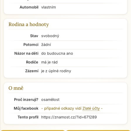
Automobil
vlastním
Rodina a hodnoty
Stav
svobodný
Potomci
žádní
Názor na děti
do budoucna ano
Rodiče
má je rád
Zázemí
je z úplné rodiny
O mně
Proč inzeruji?
osamělost
Můj facebook
- případné odkazy vidí
Zlaté účty
-
Přejít na hlavní obsah
Tento profil
https://znamost.cz/?id=671289