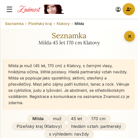
Známost
☰
person_add
account_circle
Seznamka
Plzeňský kraj
Klatovy
Milda
Seznamka
✕
Milda 45 let 170 cm Klatovy
Milda je muž (45 let, 170 cm) z Klatovy, s černými vlasy,
hnědýma očima, štíhlé postavy. Hledá partnerský vztah navždy.
Milda se popisuje jako spolehlivý, aktivní, otevřený a
přesvědčivý. Mezi jeho zájmy patří kutilství, tanec a rock. Věnuje
se cyklistice, judu a lyžování. Je abstinent, se středoškolským
vzděláním. Registrace a komunikace na seznamce Znamost.cz je
zdarma.
Milda
muž
45 let
170 cm
Plzeňský kraj (Klatovy)
hledám vztah: partnerský
s výhledem: navždy