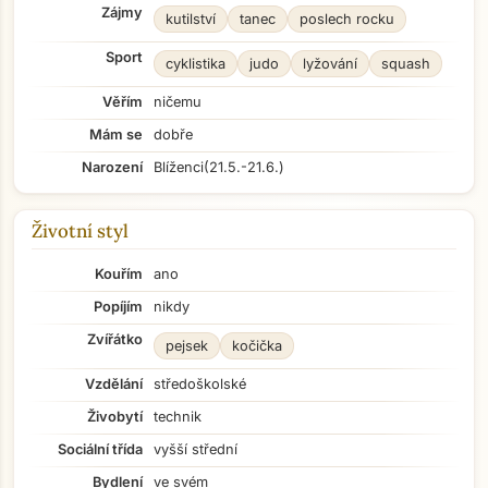
Zájmy
kutilství
tanec
poslech rocku
Sport
cyklistika
judo
lyžování
squash
Věřím
ničemu
Mám se
dobře
Narození
Blíženci
(21.5.-21.6.)
Životní styl
Kouřím
ano
Popíjím
nikdy
Zvířátko
pejsek
kočička
Vzdělání
středoškolské
Živobytí
technik
Sociální třída
vyšší střední
Bydlení
ve svém