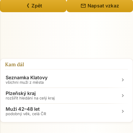
mail
《 Zpět
Napsat vzkaz
Kam dál
Seznamka Klatovy
chevron_right
všichni muži z města
Plzeňský kraj
chevron_right
rozšířit hledání na celý kraj
Muži 42–48 let
chevron_right
podobný věk, celá ČR