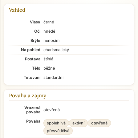
Vzhled
Vlasy
černé
Oči
hnědé
Brýle
nenosím
Na pohled
charismatický
Postava
štíhlá
Tělo
běžné
Tetování
standardní
Povaha a zájmy
Vrozená
otevřená
povaha
Povaha
spolehlivá
aktivní
otevřená
přesvědčivá