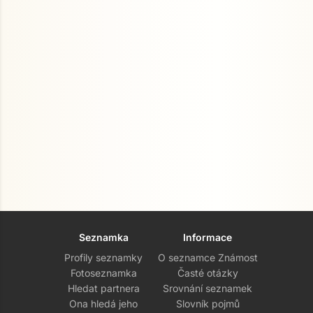
Seznamka
Informace
Profily seznamky
O seznamce Známost
Fotoseznamka
Časté otázky
Hledat partnera
Srovnání seznamek
Ona hledá jeho
Slovník pojmů