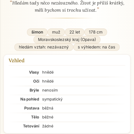
“
O mně - seznamka profil
Hledám tady něco nezávazného. Život je příliš krátký,
”
měli bychom si trochu užívat.
šimon
muž
22 let
178 cm
Moravskoslezský kraj (Opava)
hledám vztah: nezávazný
s výhledem: na čas
Vzhled
Vlasy
hnědé
Oči
hnědé
Brýle
nenosím
Na pohled
sympatický
Postava
běžná
Tělo
běžné
Tetování
žádné