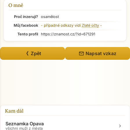
Přejít na hlavní obsah
O mně
Proč inzeruji?
osamělost
Můj facebook
- případné odkazy vidí
Zlaté účty
-
Tento profil
https://znamost.cz/?id=671291
mail
《 Zpět
Napsat vzkaz
Kam dál
Seznamka Opava
chevron_right
všichni muži z města