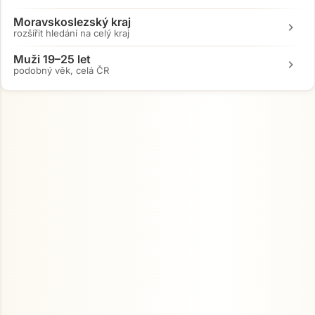
Moravskoslezský kraj
chevron_right
rozšířit hledání na celý kraj
Muži 19–25 let
chevron_right
podobný věk, celá ČR