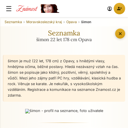
Známost
☰
person_add
account_circle
Seznamka
Moravskoslezský kraj
Opava
šimon
Seznamka
✕
šimon 22 let 178 cm Opava
šimon je muž (22 let, 178 cm) z Opavy, s hnědými vlasy,
hnědýma očima, běžné postavy. Hledá nezávazný vztah na čas.
šimon se popisuje jako klidný, pozitivní, věrný, spolehlivý a
vůdčí. Mezi jeho zájmy patří PC hry, vzdělávání, klasická hudba a
rock. Věnuje se karate. Je nekuřák, s vysokoškolským
vzděláním. Registrace a komunikace na seznamce Znamost.cz je
zdarma.