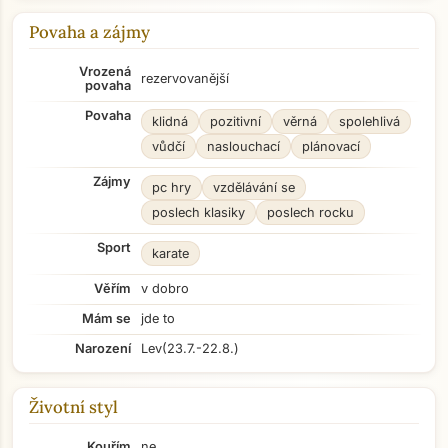
Povaha a zájmy
Vrozená
rezervovanější
povaha
Povaha
klidná
pozitivní
věrná
spolehlivá
vůdčí
naslouchací
plánovací
Zájmy
pc hry
vzdělávání se
poslech klasiky
poslech rocku
Sport
karate
Věřím
v dobro
Mám se
jde to
Narození
Lev
(23.7.-22.8.)
Životní styl
Kouřím
ne