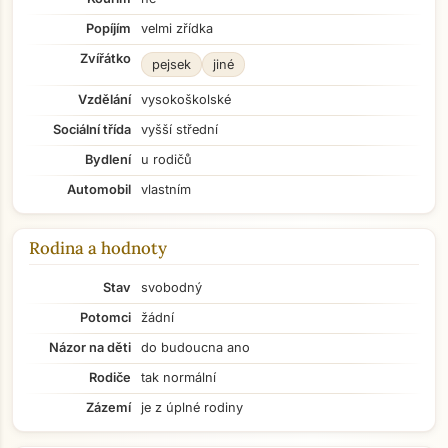
Popíjím
velmi zřídka
Zvířátko
pejsek
jiné
Vzdělání
vysokoškolské
Sociální třída
vyšší střední
Bydlení
u rodičů
Automobil
vlastním
Rodina a hodnoty
Stav
svobodný
Potomci
žádní
Názor na děti
do budoucna ano
Rodiče
tak normální
Zázemí
je z úplné rodiny