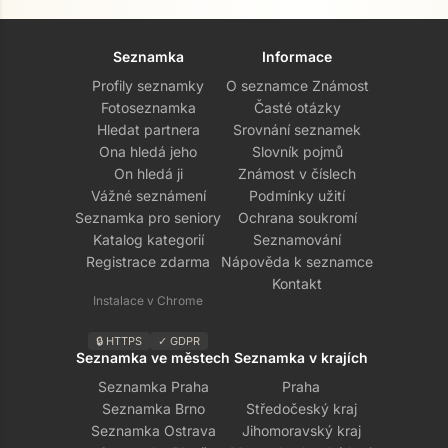
Seznamka
Informace
Profily seznamky
O seznamce Známost
Fotoseznamka
Časté otázky
Hledat partnera
Srovnání seznamek
Ona hledá jeho
Slovník pojmů
On hledá ji
Známost v číslech
Vážné seznámení
Podmínky užití
Seznamka pro seniory
Ochrana soukromí
Katalog kategorií
Seznamování
Registrace zdarma
Nápověda k seznamce
Kontakt
Instalace v Chrome
🔒 HTTPS
✓ GDPR
Seznamka ve městech
Seznamka v krajích
Seznamka Praha
Praha
Seznamka Brno
Středočeský kraj
Seznamka Ostrava
Jihomoravský kraj