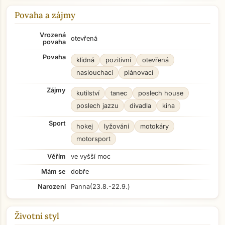
Povaha a zájmy
Vrozená
otevřená
povaha
Povaha
klidná
pozitivní
otevřená
naslouchací
plánovací
Zájmy
kutilství
tanec
poslech house
poslech jazzu
divadla
kina
Sport
hokej
lyžování
motokáry
motorsport
Věřím
ve vyšší moc
Mám se
dobře
Narození
Panna
(23.8.-22.9.)
Životní styl