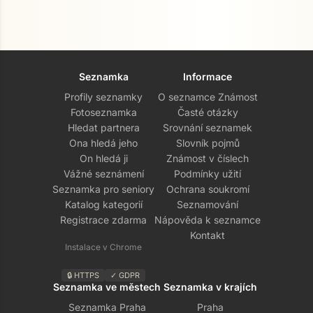
Seznamka
Informace
Profily seznamky
O seznamce Známost
Fotoseznamka
Časté otázky
Hledat partnera
Srovnání seznamek
Ona hledá jeho
Slovník pojmů
On hledá ji
Známost v číslech
Vážné seznámení
Podmínky užití
Seznamka pro seniory
Ochrana soukromí
Katalog kategorií
Seznamování
Registrace zdarma
Nápověda k seznamce
Kontakt
Instalace v Chrome
🔒 HTTPS
✓ GDPR
Seznamka ve městech
Seznamka v krajích
Seznamka Praha
Praha