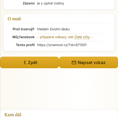
Zázemí
je z úplné rodiny
Přejít na hlavní obsah
O mně
Proč inzeruji?
hledám životní lásku
Můj facebook
- případné odkazy vidí
Zlaté účty
-
Tento profil
https://znamost.cz/?id=671301
mail
《 Zpět
Napsat vzkaz
Kam dál