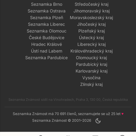
Seznamka Brno
Středočeský kraj
Seznamka Ostrava
Jihomoravský kraj
Seznamka Plzeň
Moravskoslezský kraj
Seznamka Liberec
Jihočeský kraj
Seznamka Olomouc
Plzeňský kraj
České Budějovice
Ústecký kraj
Hradec Králové
Liberecký kraj
Ústí nad Labem
Královéhradecký kraj
Seznamka Pardubice
Olomoucký kraj
Pardubický kraj
Karlovarský kraj
Vysočina
Zlínský kraj
Seznamka Známost sídlí na Vinohradech, Praha 3, 130 00, Česká republika
Seznamka Známost má 70 691 členů, seznamujete se už 25 let
♥
dark_mode
Seznamka Známost © 2001–2026