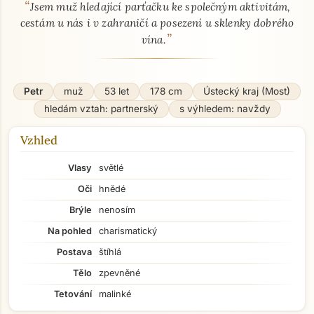
“
O mně - seznamka profil
Jsem muž hledající parťačku ke společným aktivitám,
cestám u nás i v zahraničí a posezení u sklenky dobrého
”
vína.
Petr
muž
53 let
178 cm
Ústecký kraj (Most)
hledám vztah: partnerský
s výhledem: navždy
Vzhled
Vlasy
světlé
Oči
hnědé
Brýle
nenosím
Na pohled
charismatický
Postava
štíhlá
Tělo
zpevněné
Tetování
malinké