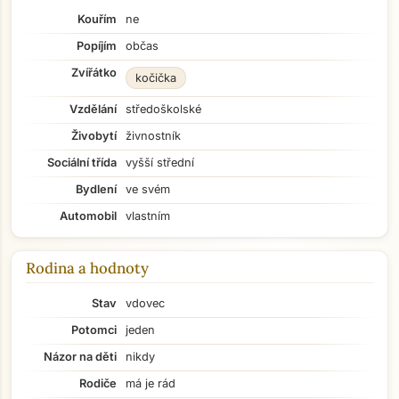
Kouřím
ne
Popíjím
občas
Zvířátko
kočička
Vzdělání
středoškolské
Živobytí
živnostník
Sociální třída
vyšší střední
Bydlení
ve svém
Automobil
vlastním
Rodina a hodnoty
Stav
vdovec
Potomci
jeden
Názor na děti
nikdy
Rodiče
má je rád