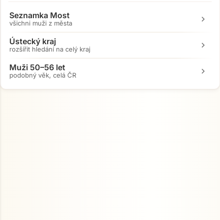
Seznamka Most
chevron_right
všichni muži z města
Ústecký kraj
chevron_right
rozšířit hledání na celý kraj
Muži 50–56 let
chevron_right
podobný věk, celá ČR