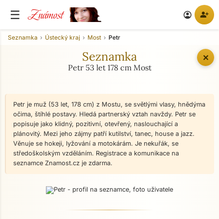
Známost
☰
person_add
account_circle
Seznamka
Ústecký kraj
Most
Petr
Seznamka
✕
Petr 53 let 178 cm Most
Petr je muž (53 let, 178 cm) z Mostu, se světlými vlasy, hnědýma
očima, štíhlé postavy. Hledá partnerský vztah navždy. Petr se
popisuje jako klidný, pozitivní, otevřený, naslouchající a
plánovitý. Mezi jeho zájmy patří kutilství, tanec, house a jazz.
Věnuje se hokeji, lyžování a motokárám. Je nekuřák, se
středoškolským vzděláním. Registrace a komunikace na
seznamce Znamost.cz je zdarma.