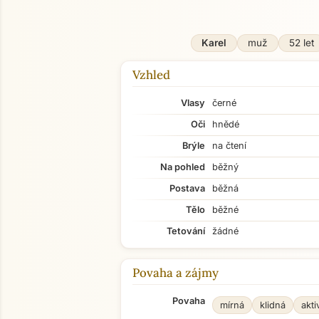
Karel
muž
52 let
Vzhled
Vlasy
černé
Oči
hnědé
Brýle
na čtení
Na pohled
běžný
Postava
běžná
Tělo
běžné
Tetování
žádné
Povaha a zájmy
Povaha
mírná
klidná
akti