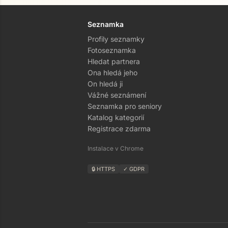
Seznamka
Profily seznamky
Fotoseznamka
Hledat partnera
Ona hledá jeho
On hledá ji
Vážné seznámení
Seznamka pro seniory
Katalog kategorií
Registrace zdarma
Instalace v Chrome
🔒 HTTPS
✓ GDPR