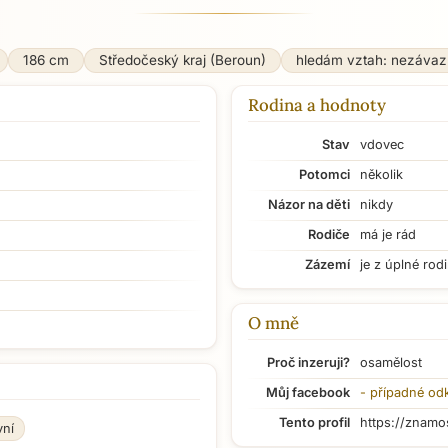
186 cm
Středočeský kraj (Beroun)
hledám vztah: nezávaz
Rodina a hodnoty
Stav
vdovec
Potomci
několik
Názor na děti
nikdy
Rodiče
má je rád
Zázemí
je z úplné rod
O mně
Proč inzeruji?
osamělost
Můj facebook
- případné od
Tento profil
https://znamo
vní