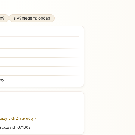
ný
s výhledem: občas
iny
kazy vidí
Zlaté účty
-
st.cz/?id=671302