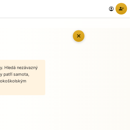
person_add
account_circle
✕
vy. Hledá nezávazný
my patří samota,
vysokoškolským