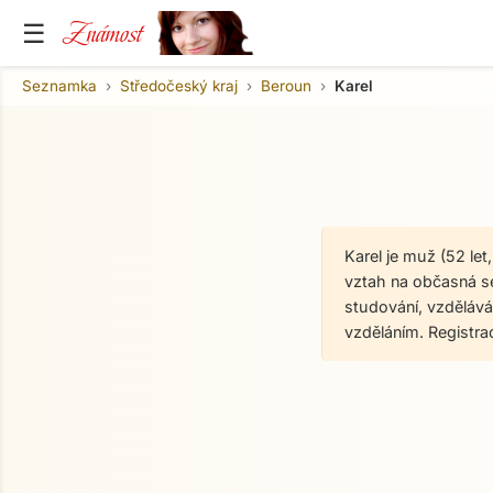
Známost
☰
Seznamka
Středočeský kraj
Beroun
Karel
Karel je muž (52 le
vztah na občasná set
studování, vzděláván
vzděláním. Registr
O mně