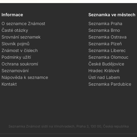
Informace
Seznamka ve městech
O seznamce Známost
Seznamka Praha
Časté otázky
Seznamka Brno
Srovnání seznamek
Seznamka Ostrava
Slovník pojmů
Seznamka Plzeň
Známost v číslech
Seznamka Liberec
Podmínky užití
Seznamka Olomouc
Ochrana soukromí
České Budějovice
Seznamování
Hradec Králové
Nápověda k seznamce
Ústí nad Labem
Kontakt
Seznamka Pardubice
Seznamka Známost sídlí na Vinohradech, Praha 3, 130 00, Česká republika