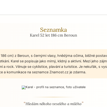
Seznamka
Karel 52 let 186 cm Beroun
t, 186 cm) z Beroun, s černými vlasy, hnědýma očima, běžné posta
kání. Karel se popisuje jako mírný, klidný a aktivní. Mezi jeho záj
í a rock. Věnuje se cyklistice, plavání a turistice. Je nekuřák, s 
ace a komunikace na seznamce Znamost.cz je zdarma.
“
”
 - seznamka profil
Hledám někoho veselého a milého