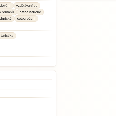
dování
vzdělávání se
a románů
četba naučné
chnické
četba básní
turistika