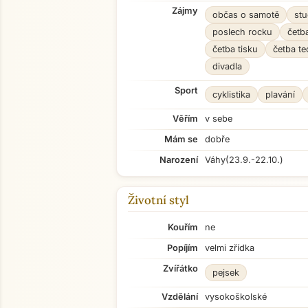
Zájmy
občas o samotě
stu
poslech rocku
četb
četba tisku
četba te
divadla
Sport
cyklistika
plavání
Věřím
v sebe
Mám se
dobře
Narození
Váhy
(23.9.-22.10.)
Životní styl
Kouřím
ne
Popíjím
velmi zřídka
Zvířátko
pejsek
Vzdělání
vysokoškolské