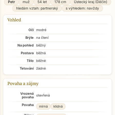
Petr
muž
54 let
178 cm
Ústecký kraj (Děčín)
hledám vztah: partnerský
s výhledem: navždy
Vzhled
Oči
modré
Brýle
na čtení
Na pohled
běžný
Postava
běžná
Tělo
běžné
Tetování
žádné
Povaha a zájmy
Vrozená
otevřená
povaha
Povaha
mírná
klidná