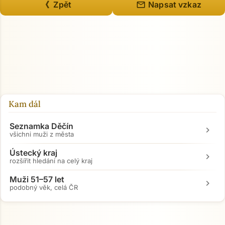
mail
《 Zpět
Napsat vzkaz
Kam dál
Seznamka Děčín
chevron_right
všichni muži z města
Ústecký kraj
chevron_right
rozšířit hledání na celý kraj
Muži 51–57 let
chevron_right
podobný věk, celá ČR