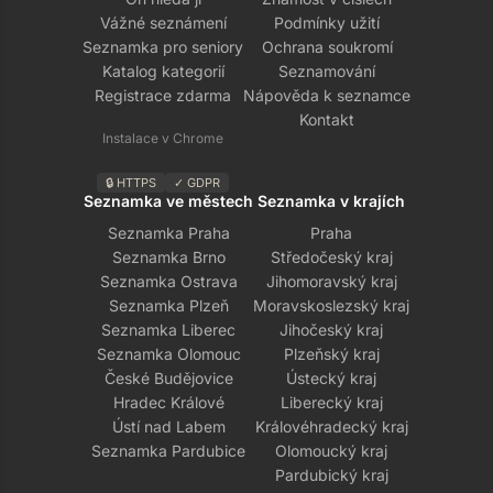
Vážné seznámení
Podmínky užití
Seznamka pro seniory
Ochrana soukromí
Katalog kategorií
Seznamování
Registrace zdarma
Nápověda k seznamce
Kontakt
Instalace v Chrome
🔒 HTTPS
✓ GDPR
Seznamka ve městech
Seznamka v krajích
Seznamka Praha
Praha
Seznamka Brno
Středočeský kraj
Seznamka Ostrava
Jihomoravský kraj
Seznamka Plzeň
Moravskoslezský kraj
Seznamka Liberec
Jihočeský kraj
Seznamka Olomouc
Plzeňský kraj
České Budějovice
Ústecký kraj
Hradec Králové
Liberecký kraj
Ústí nad Labem
Královéhradecký kraj
Seznamka Pardubice
Olomoucký kraj
Pardubický kraj