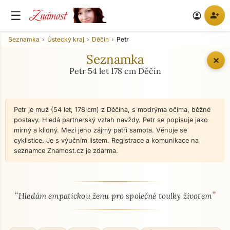
Známost
☰
person_add
account_circle
Seznamka
Ústecký kraj
Děčín
Petr
Seznamka
✕
Petr 54 let 178 cm Děčín
Petr je muž (54 let, 178 cm) z Děčína, s modrýma očima, běžné
postavy. Hledá partnerský vztah navždy. Petr se popisuje jako
mírný a klidný. Mezi jeho zájmy patří samota. Věnuje se
cyklistice. Je s výučním listem. Registrace a komunikace na
seznamce Znamost.cz je zdarma.
“
”
O mně - seznamka profil
Hledám empatickou ženu pro společné toulky životem