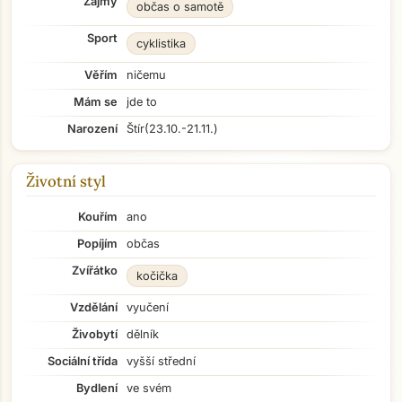
Zájmy
občas o samotě
Sport
cyklistika
Věřím
ničemu
Mám se
jde to
Narození
Štír
(23.10.-21.11.)
Životní styl
Kouřím
ano
Popíjím
občas
Zvířátko
kočička
Vzdělání
vyučení
Živobytí
dělník
Sociální třída
vyšší střední
Bydlení
ve svém