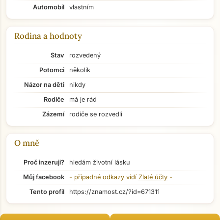
Automobil
vlastním
Rodina a hodnoty
Stav
rozvedený
Potomci
několik
Názor na děti
nikdy
Rodiče
má je rád
Zázemí
rodiče se rozvedli
O mně
Proč inzeruji?
hledám životní lásku
Můj facebook
- případné odkazy vidí
Zlaté účty
-
Přejít na hlavní obsah
Tento profil
https://znamost.cz/?id=671311