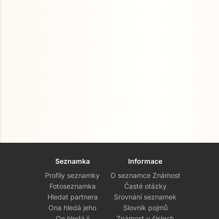
Seznamka
Informace
Profily seznamky
O seznamce Známost
Fotoseznamka
Časté otázky
Hledat partnera
Srovnání seznamek
Ona hledá jeho
Slovník pojmů
On hledá ji
Známost v číslech