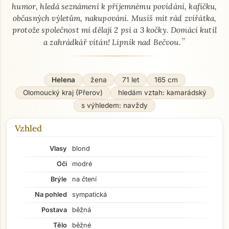
humor, hledá seznámení k příjemnému povídání, kafíčku,
občasných výletům, nakupování. Musíš mít rád zvířátka,
protože společnost mi dělají 2 psi a 3 kočky. Domácí kutil
”
a zahrádkář vítán! Lipník nad Bečvou.
Helena
žena
71 let
165 cm
Olomoucký kraj (Přerov)
hledám vztah: kamarádský
s výhledem: navždy
Vzhled
Vlasy
blond
Oči
modré
Brýle
na čtení
Na pohled
sympatická
Postava
běžná
Tělo
běžné