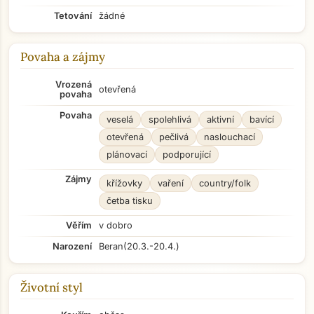
Tetování
žádné
Povaha a zájmy
Vrozená
otevřená
povaha
Povaha
veselá
spolehlivá
aktivní
bavící
otevřená
pečlivá
naslouchací
plánovací
podporující
Zájmy
křížovky
vaření
country/folk
četba tisku
Věřím
v dobro
Narození
Beran
(20.3.-20.4.)
Životní styl