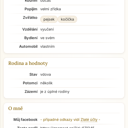
Kouřím
občas
Popíjím
velmi zřídka
Zvířátko
pejsek
kočička
Vzdělání
vyučení
Bydlení
ve svém
Automobil
vlastním
Rodina a hodnoty
Stav
vdova
Potomci
několik
Zázemí
je z úplné rodiny
O mně
Přejít na hlavní obsah
Můj facebook
- případné odkazy vidí
Zlaté účty
-