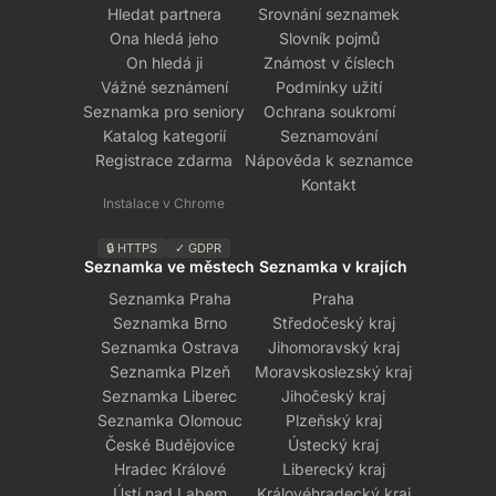
Hledat partnera
Srovnání seznamek
Ona hledá jeho
Slovník pojmů
On hledá ji
Známost v číslech
Vážné seznámení
Podmínky užití
Seznamka pro seniory
Ochrana soukromí
Katalog kategorií
Seznamování
Registrace zdarma
Nápověda k seznamce
Kontakt
Instalace v Chrome
🔒 HTTPS
✓ GDPR
Seznamka ve městech
Seznamka v krajích
Seznamka Praha
Praha
Seznamka Brno
Středočeský kraj
Seznamka Ostrava
Jihomoravský kraj
Seznamka Plzeň
Moravskoslezský kraj
Seznamka Liberec
Jihočeský kraj
Seznamka Olomouc
Plzeňský kraj
České Budějovice
Ústecký kraj
Hradec Králové
Liberecký kraj
Ústí nad Labem
Královéhradecký kraj