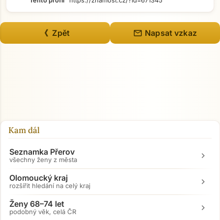
Tento profil
https://znamost.cz/?id=671345
mail
《 Zpět
Napsat vzkaz
Kam dál
Seznamka Přerov
chevron_right
všechny ženy z města
Olomoucký kraj
chevron_right
rozšířit hledání na celý kraj
Ženy 68–74 let
chevron_right
podobný věk, celá ČR