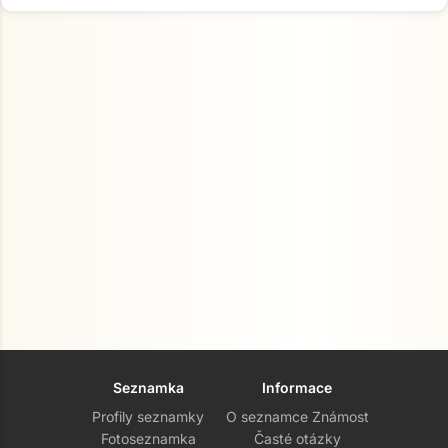
Seznamka
Informace
Profily seznamky
O seznamce Známost
Fotoseznamka
Časté otázky