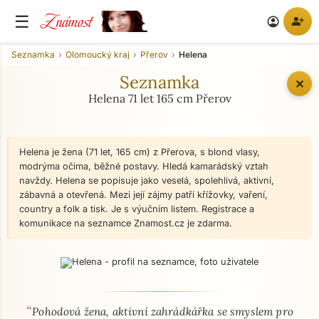
Známost
☰
person_add
account_circle
Seznamka
Olomoucký kraj
Přerov
Helena
Seznamka
✕
Helena 71 let 165 cm Přerov
Helena je žena (71 let, 165 cm) z Přerova, s blond vlasy,
modrýma očima, běžné postavy. Hledá kamarádský vztah
navždy. Helena se popisuje jako veselá, spolehlivá, aktivní,
zábavná a otevřená. Mezi její zájmy patří křížovky, vaření,
country a folk a tisk. Je s výučním listem. Registrace a
komunikace na seznamce Znamost.cz je zdarma.
“
O mně - seznamka profil
Pohodová žena, aktivní zahrádkářka se smyslem pro