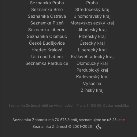
Seznamka Praha
Praha
Seznamka Brno
Středočeský kraj
Seznamka Ostrava
Jihomoravský kraj
Seznamka Plzeň
Moravskoslezský kraj
Seznamka Liberec
Jihočeský kraj
Seznamka Olomouc
Plzeňský kraj
České Budějovice
Ústecký kraj
Hradec Králové
Liberecký kraj
Ústí nad Labem
Královéhradecký kraj
Seznamka Pardubice
Olomoucký kraj
Pardubický kraj
Karlovarský kraj
Vysočina
Zlínský kraj
Seznamka Známost sídlí na Vinohradech, Praha 3, 130 00, Česká republika
Seznamka Známost má 70 675 členů, seznamujete se už 25 let
♥
dark_mode
Seznamka Známost © 2001–2026