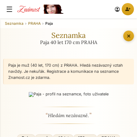
Známost
☰
person_add
account_circle
Seznamka
PRAHA
Paja
Seznamka
✕
Paja 40 let 170 cm PRAHA
Paja je muž (40 let, 170 cm) z PRAHA. Hledá nezávazný vztah
navždy. Je nekuřák. Registrace a komunikace na seznamce
Znamost.cz je zdarma.
“
”
O mně - seznamka profil
Hledám nezávazně.