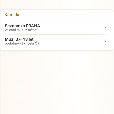
Kam dál
Seznamka PRAHA
chevron_right
všichni muži z města
Muži 37–43 let
chevron_right
podobný věk, celá ČR
Přejít na hlavní obsah