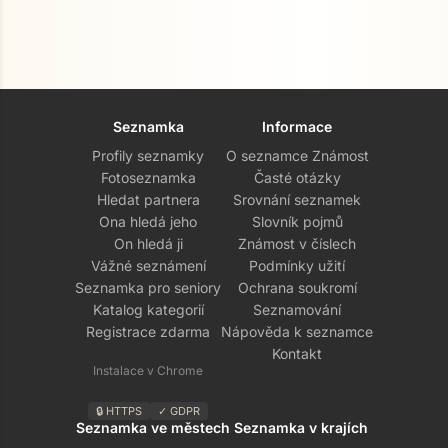
Seznamka
Informace
Profily seznamky
O seznamce Známost
Fotoseznamka
Časté otázky
Hledat partnera
Srovnání seznamek
Ona hledá jeho
Slovník pojmů
On hledá ji
Známost v číslech
Vážné seznámení
Podmínky užití
Seznamka pro seniory
Ochrana soukromí
Katalog kategorií
Seznamování
Registrace zdarma
Nápověda k seznamce
Kontakt
Instalace v Chrome
🔒 HTTPS
✓ GDPR
Seznamka ve městech
Seznamka v krajích