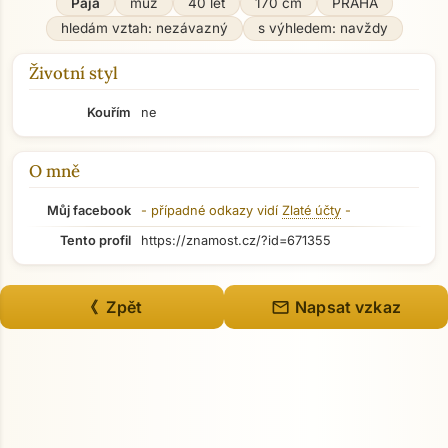
Paja
muž
40 let
170 cm
PRAHA
hledám vztah: nezávazný
s výhledem: navždy
Životní styl
Kouřím
ne
O mně
Můj facebook
- případné odkazy vidí
Zlaté účty
-
Tento profil
https://znamost.cz/?id=671355
mail
《 Zpět
Napsat vzkaz