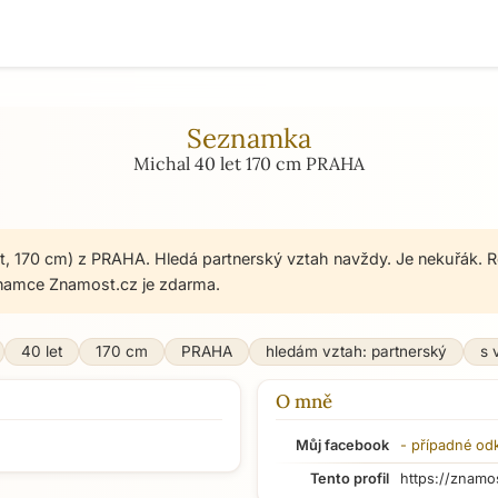
Seznamka
Michal 40 let 170 cm PRAHA
et, 170 cm) z PRAHA. Hledá partnerský vztah navždy. Je nekuřák. R
namce Znamost.cz je zdarma.
40 let
170 cm
PRAHA
hledám vztah: partnerský
s 
O mně
Můj facebook
- případné od
Tento profil
https://znamo