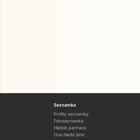
Seznamka
Profily seznamky
Fotoseznamka
Hledat partnera
Ona hledá jeho