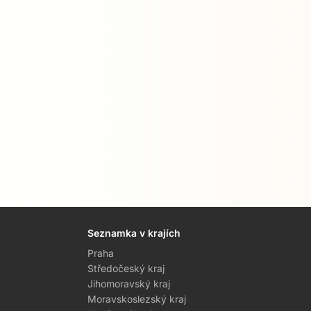
Seznamka v krajích
Praha
Středočeský kraj
Jihomoravský kraj
Moravskoslezský kraj