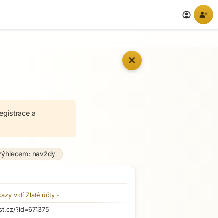
person_add
account_circle
✕
egistrace a
výhledem: navždy
kazy vidí
Zlaté účty
-
st.cz/?id=671375