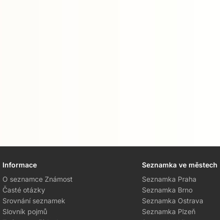
Informace
Seznamka ve městech
O seznamce Známost
Seznamka Praha
Časté otázky
Seznamka Brno
Srovnání seznamek
Seznamka Ostrava
Slovník pojmů
Seznamka Plzeň