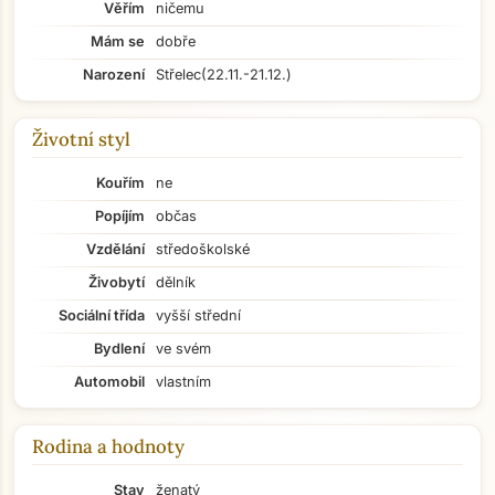
Věřím
ničemu
Mám se
dobře
Narození
Střelec
(22.11.-21.12.)
Životní styl
Kouřím
ne
Popíjím
občas
Vzdělání
středoškolské
Živobytí
dělník
Sociální třída
vyšší střední
Bydlení
ve svém
Automobil
vlastním
Rodina a hodnoty
Stav
ženatý