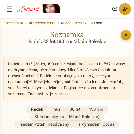
Známost
☰
person_add
account_circle
Seznamka
Středočeský kraj
Mladá Boleslav
Radek
Seznamka
✕
Radek 38 let 190 cm Mladá Boleslav
Radek je muž (38 let, 190 cm) z Mladá Boleslav, s hnědými vlasy,
modrýma očima, běžné postavy. Hledá nezávazný vztah na
občasná setkání. Radek se popisuje jako mírný, veselý a
naslouchající. Mezi jeho zájmy patří kutilství a kina. Je nekuřák,
se středoškolským vzděláním. Registrace a komunikace na
seznamce Znamost.cz je zdarma.
Radek
muž
38 let
190 cm
Středočeský kraj (Mladá Boleslav)
hledám vztah: nezávazný
s výhledem: občas