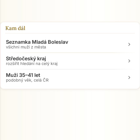
Kam dál
Seznamka Mladá Boleslav
chevron_right
všichni muži z města
Středočeský kraj
chevron_right
rozšířit hledání na celý kraj
Muži 35–41 let
chevron_right
podobný věk, celá ČR