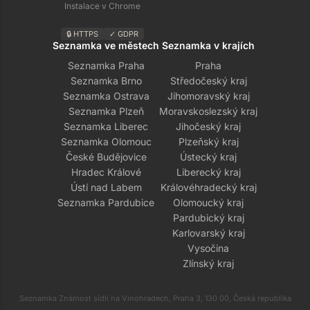
Instalace v Chrome
🔒 HTTPS
✓ GDPR
Seznamka ve městech
Seznamka v krajích
Seznamka Praha
Praha
Seznamka Brno
Středočeský kraj
Seznamka Ostrava
Jihomoravský kraj
Seznamka Plzeň
Moravskoslezský kraj
Seznamka Liberec
Jihočeský kraj
Seznamka Olomouc
Plzeňský kraj
České Budějovice
Ústecký kraj
Hradec Králové
Liberecký kraj
Ústí nad Labem
Královéhradecký kraj
Seznamka Pardubice
Olomoucký kraj
Pardubický kraj
Karlovarský kraj
Vysočina
Zlínský kraj
Seznamka Známost sídlí na Vinohradech, Praha 3, 130 00, Česká republika