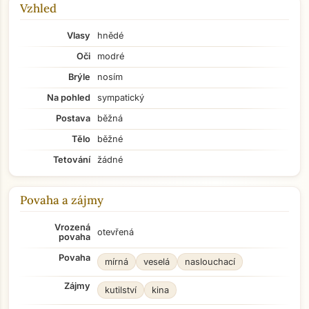
Vzhled
Vlasy
hnědé
Oči
modré
Brýle
nosím
Na pohled
sympatický
Postava
běžná
Tělo
běžné
Tetování
žádné
Povaha a zájmy
Vrozená
otevřená
povaha
Povaha
mírná
veselá
naslouchací
Zájmy
kutilství
kina