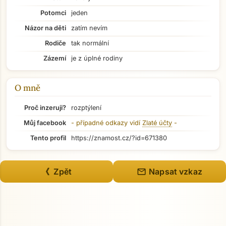
Potomci
jeden
Názor na děti
zatím nevím
Rodiče
tak normální
Zázemí
je z úplné rodiny
O mně
Proč inzeruji?
rozptýlení
Můj facebook
- případné odkazy vidí
Zlaté účty
-
Tento profil
https://znamost.cz/?id=671380
Přejít na hlavní obsah
mail
《 Zpět
Napsat vzkaz