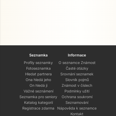
Seznamka
Informace
Profily seznamky
O seznamce Známost
Fotoseznamka
Časté otázky
Hledat partnera
Srovnání seznamek
Ona hledá jeho
Slovník pojmů
On hledá ji
Známost v číslech
Vážné seznámení
Podmínky užití
Seznamka pro seniory
Ochrana soukromí
Katalog kategorií
Seznamování
Registrace zdarma
Nápověda k seznamce
Kontakt