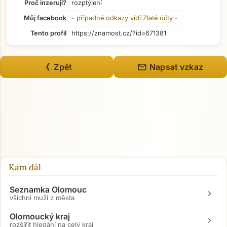
Proč inzeruji?
rozptýlení
Můj facebook
- případné odkazy vidí
Zlaté účty
-
Tento profil
https://znamost.cz/?id=671381
mail
《 Zpět
Napsat vzkaz
Kam dál
Seznamka Olomouc
chevron_right
všichni muži z města
Olomoucký kraj
chevron_right
rozšířit hledání na celý kraj