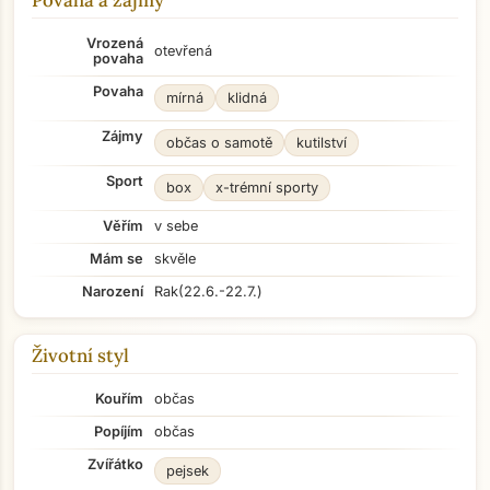
Povaha a zájmy
Vrozená
otevřená
povaha
Povaha
mírná
klidná
Zájmy
občas o samotě
kutilství
Sport
box
x-trémní sporty
Věřím
v sebe
Mám se
skvěle
Narození
Rak
(22.6.-22.7.)
Životní styl
Kouřím
občas
Popíjím
občas
Zvířátko
pejsek