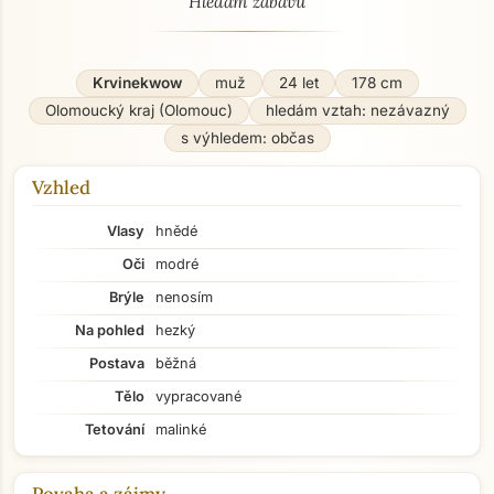
“
”
Hledám zabavu
Krvinekwow
muž
24 let
178 cm
Olomoucký kraj (Olomouc)
hledám vztah: nezávazný
s výhledem: občas
Vzhled
Vlasy
hnědé
Oči
modré
Brýle
nenosím
Na pohled
hezký
Postava
běžná
Tělo
vypracované
Tetování
malinké