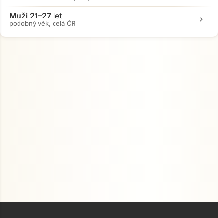
Muži 21–27 let
chevron_right
podobný věk, celá ČR