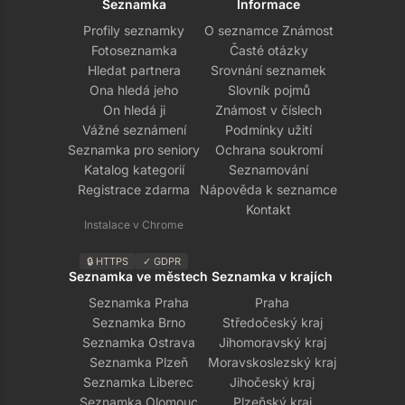
Seznamka
Informace
Profily seznamky
O seznamce Známost
Fotoseznamka
Časté otázky
Hledat partnera
Srovnání seznamek
Ona hledá jeho
Slovník pojmů
On hledá ji
Známost v číslech
Vážné seznámení
Podmínky užití
Seznamka pro seniory
Ochrana soukromí
Katalog kategorií
Seznamování
Registrace zdarma
Nápověda k seznamce
Kontakt
Instalace v Chrome
🔒 HTTPS
✓ GDPR
Seznamka ve městech
Seznamka v krajích
Seznamka Praha
Praha
Seznamka Brno
Středočeský kraj
Seznamka Ostrava
Jihomoravský kraj
Seznamka Plzeň
Moravskoslezský kraj
Seznamka Liberec
Jihočeský kraj
Seznamka Olomouc
Plzeňský kraj