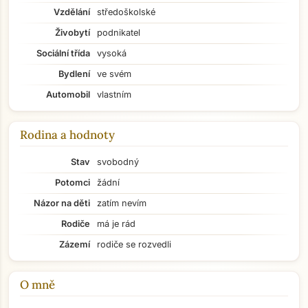
Vzdělání
středoškolské
Živobytí
podnikatel
Sociální třída
vysoká
Bydlení
ve svém
Automobil
vlastním
Rodina a hodnoty
Stav
svobodný
Potomci
žádní
Názor na děti
zatím nevím
Rodiče
má je rád
Zázemí
rodiče se rozvedli
O mně
Přejít na hlavní obsah