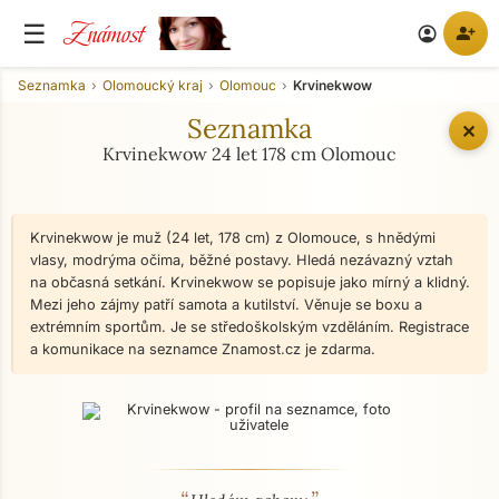
Známost
☰
person_add
account_circle
Seznamka
Olomoucký kraj
Olomouc
Krvinekwow
Seznamka
✕
Krvinekwow 24 let 178 cm Olomouc
Krvinekwow je muž (24 let, 178 cm) z Olomouce, s hnědými
vlasy, modrýma očima, běžné postavy. Hledá nezávazný vztah
na občasná setkání. Krvinekwow se popisuje jako mírný a klidný.
Mezi jeho zájmy patří samota a kutilství. Věnuje se boxu a
extrémním sportům. Je se středoškolským vzděláním. Registrace
a komunikace na seznamce Znamost.cz je zdarma.
O mně - seznamka profil