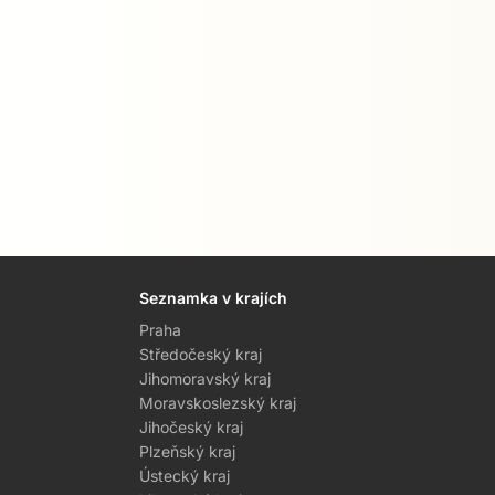
Seznamka v krajích
Praha
Středočeský kraj
Jihomoravský kraj
Moravskoslezský kraj
Jihočeský kraj
Plzeňský kraj
Ústecký kraj