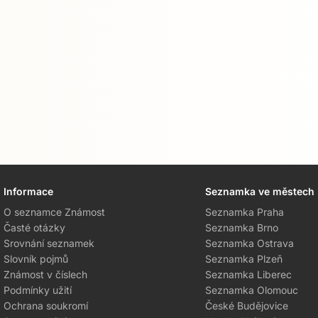
Informace
Seznamka ve městech
O seznamce Známost
Seznamka Praha
Časté otázky
Seznamka Brno
Srovnání seznamek
Seznamka Ostrava
Slovník pojmů
Seznamka Plzeň
Známost v číslech
Seznamka Liberec
Podmínky užití
Seznamka Olomouc
Ochrana soukromí
České Budějovice