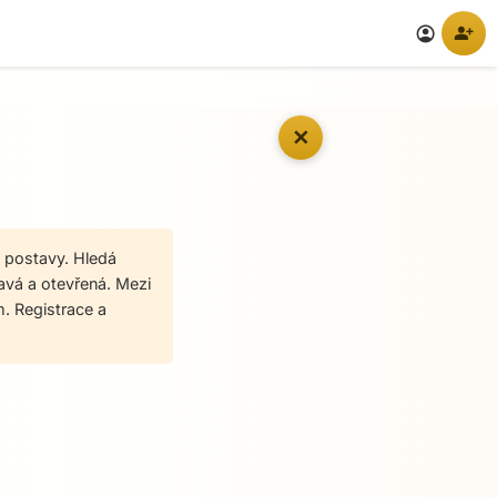
person_add
account_circle
✕
é postavy. Hledá
avá a otevřená. Mezi
m. Registrace a