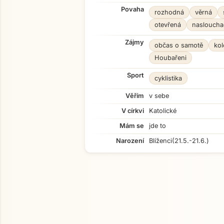
Povaha
rozhodná
věrná
otevřená
nasloucha
Zájmy
občas o samotě
kol
Houbařeni
Sport
cyklistika
Věřím
v sebe
V církvi
Katolické
Mám se
jde to
Narození
Blíženci
(21.5.-21.6.)