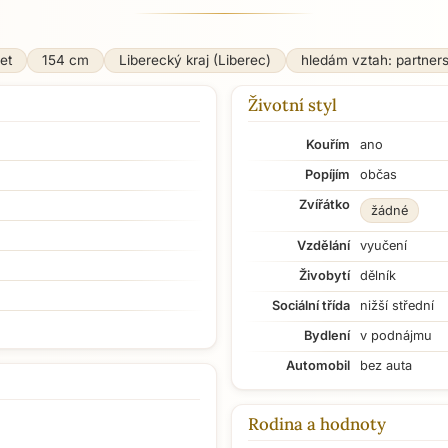
let
154 cm
Liberecký kraj (Liberec)
hledám vztah: partner
Životní styl
Kouřím
ano
Popíjím
občas
Zvířátko
žádné
Vzdělání
vyučení
Živobytí
dělník
Sociální třída
nižší střední
Bydlení
v podnájmu
Automobil
bez auta
Rodina a hodnoty