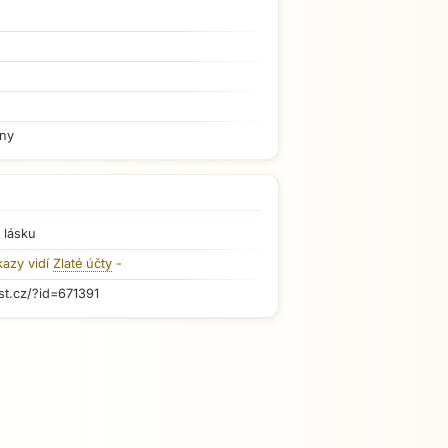
iny
 lásku
kazy vidí
Zlaté účty
-
st.cz/?id=671391