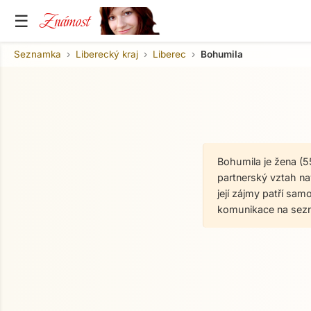
Známost
☰
Seznamka
Liberecký kraj
Liberec
Bohumila
Bohumila je žena (5
partnerský vztah na
její zájmy patří samo
komunikace na sez
O mně