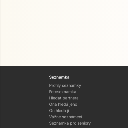
Seznamka
Profily seznamky
Fotoseznamka
Hledat partnera
Ona hledá jeho
On hledá ji
Vážné seznámení
Seznamka pro seniory