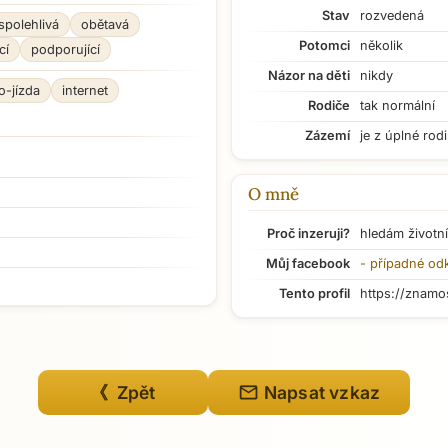
Stav
rozvedená
spolehlivá
obětavá
Potomci
několik
cí
podporující
Názor na děti
nikdy
o-jízda
internet
Rodiče
tak normální
Zázemí
je z úplné rod
O mně
Proč inzeruji?
hledám životní
Můj facebook
- případné od
Tento profil
https://znamo
mail
《 Zpět
Napsat vzkaz
Přejít na hlavní obsah