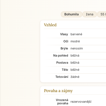
Bohumila
žena
55 
Vzhled
Vlasy
barvené
Oči
modré
Brýle
nenosím
Na pohled
běžná
Postava
běžná
Tělo
běžné
Tetování
žádné
Povaha a zájmy
Vrozená
rezervovanější
povaha