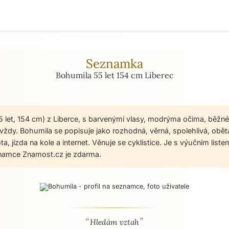
Seznamka
Bohumila 55 let 154 cm Liberec
5 let, 154 cm) z Liberce, s barvenými vlasy, modrýma očima, běžn
vždy. Bohumila se popisuje jako rozhodná, věrná, spolehlivá, obět
ta, jízda na kole a internet. Věnuje se cyklistice. Je s výučním liste
namce Znamost.cz je zdarma.
“
”
 - seznamka profil
Hledám vztah