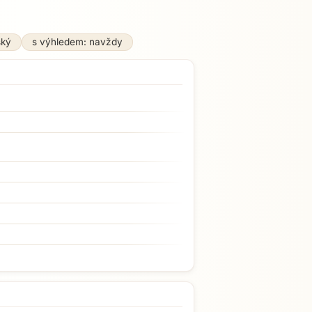
ský
s výhledem: navždy