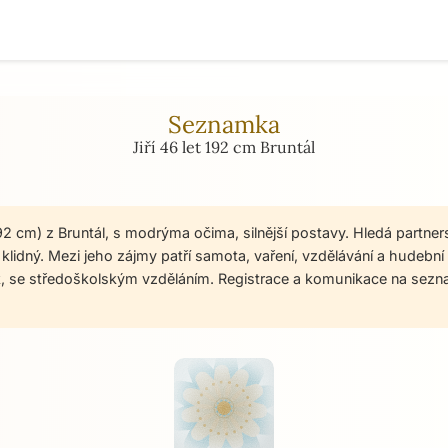
Seznamka
Jiří 46 let 192 cm Bruntál
 192 cm) z Bruntál, s modrýma očima, silnější postavy. Hledá partne
o klidný. Mezi jeho zájmy patří samota, vaření, vzdělávání a hudební
ák, se středoškolským vzděláním. Registrace a komunikace na sez