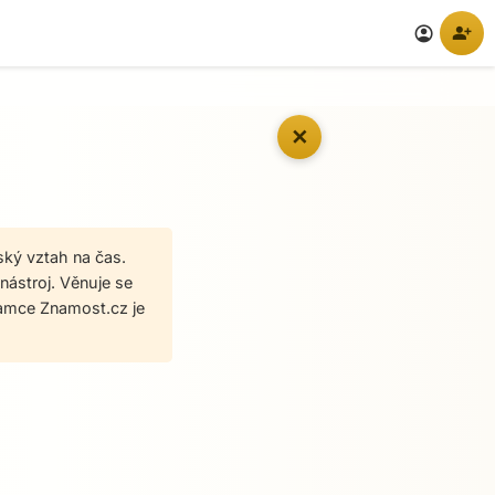
person_add
account_circle
✕
rský vztah na čas.
 nástroj. Věnuje se
namce Znamost.cz je