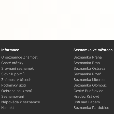
Informace
Seznamka ve městech
O seznamce Známost
Seznamka Praha
Časté otázky
Seznamka Brno
Srovnání seznamek
Seznamka Ostrava
Slovník pojmů
Seznamka Plzeň
Známost v číslech
Seznamka Liberec
Podmínky užití
Seznamka Olomouc
Ochrana soukromí
České Budějovice
Seznamování
Hradec Králové
Nápověda k seznamce
Ústí nad Labem
Kontakt
Seznamka Pardubice