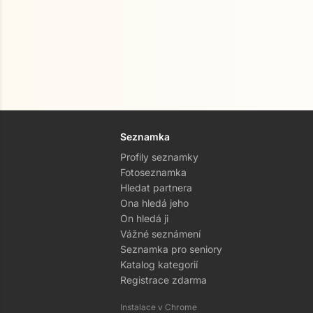
Seznamka
Profily seznamky
Fotoseznamka
Hledat partnera
Ona hledá jeho
On hledá ji
Vážné seznámení
Seznamka pro seniory
Katalog kategorií
Registrace zdarma
Instalace v Chrome