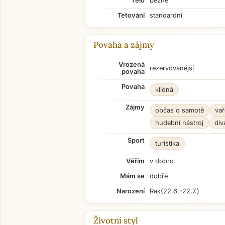
Tělo
běžné
Tetování
standardní
Povaha a zájmy
Vrozená
rezervovanější
povaha
Povaha
klidná
Zájmy
občas o samotě
vař
hudební nástroj
div
Sport
turistika
Věřím
v dobro
Mám se
dobře
Narození
Rak
(22.6.-22.7.)
Životní styl