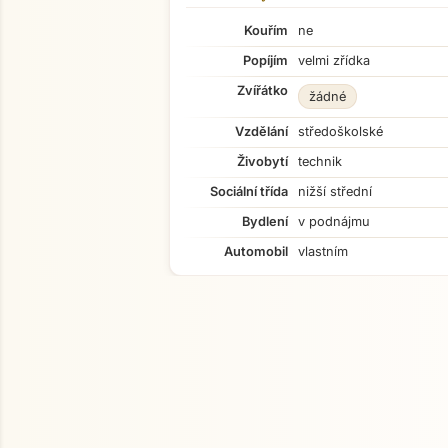
Kouřím
ne
Popíjím
velmi zřídka
Zvířátko
žádné
Vzdělání
středoškolské
Živobytí
technik
Sociální třída
nižší střední
Bydlení
v podnájmu
Automobil
vlastním