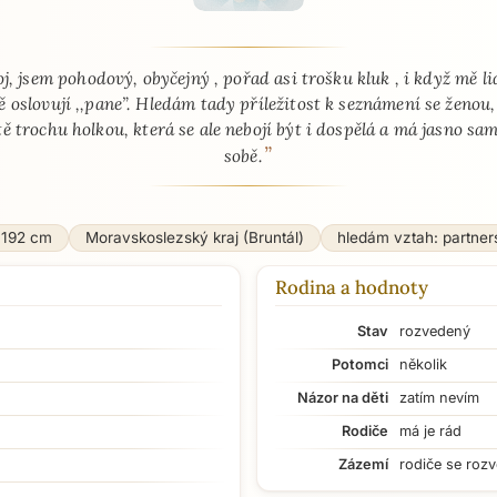
 - seznamka profil
j, jsem pohodový, obyčejný , pořad asi trošku kluk , i když mě lid
ě oslovují ,,pane”. Hledám tady příležitost k seznámení se ženou,
tě trochu holkou, která se ale nebojí být i dospělá a má jasno sa
”
sobě.
192 cm
Moravskoslezský kraj (Bruntál)
hledám vztah: partner
Rodina a hodnoty
Stav
rozvedený
Potomci
několik
Názor na děti
zatím nevím
Rodiče
má je rád
Zázemí
rodiče se rozv