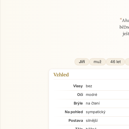
“
O mně
Aho
běžn
ješ
Jiří
muž
46 let
Vzhled
Vlasy
bez
Oči
modré
Brýle
na čtení
Na pohled
sympatický
Postava
silnější