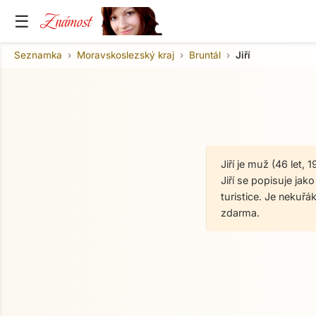
Známost
☰
Seznamka
Moravskoslezský kraj
Bruntál
Jiří
Jiří je muž (46 let,
Jiří se popisuje jak
turistice. Je nekuř
zdarma.