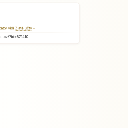
kazy vidí
Zlaté účty
-
st.cz/?id=671410