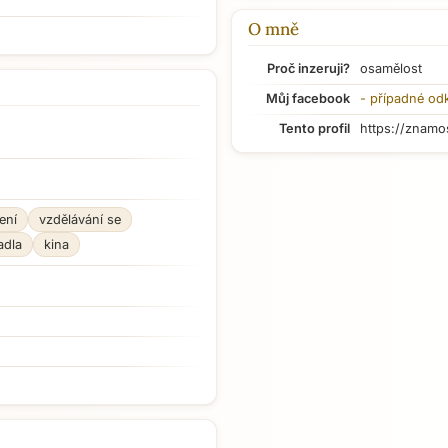
O mně
Proč inzeruji?
osamělost
Můj facebook
- případné od
Tento profil
https://znamo
ení
vzdělávání se
adla
kina