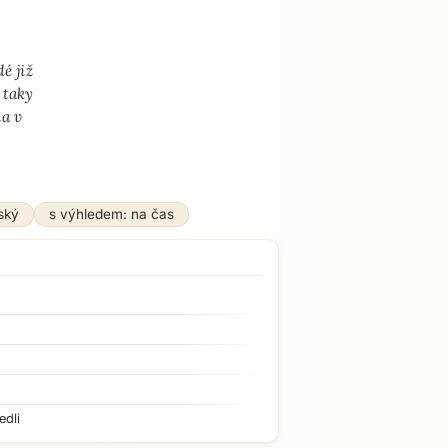
é již
 taky
ma v
ský
s výhledem: na čas
edli