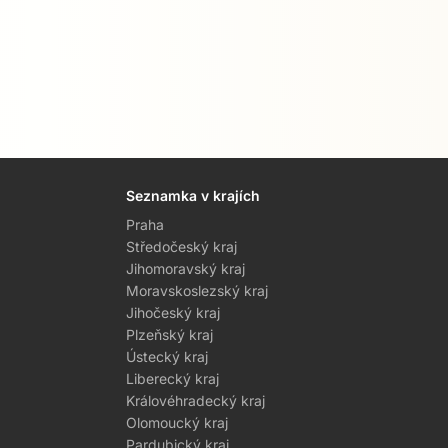
Seznamka v krajích
Praha
Středočeský kraj
Jihomoravský kraj
Moravskoslezský kraj
Jihočeský kraj
Plzeňský kraj
Ústecký kraj
Liberecký kraj
Královéhradecký kraj
Olomoucký kraj
Pardubický kraj