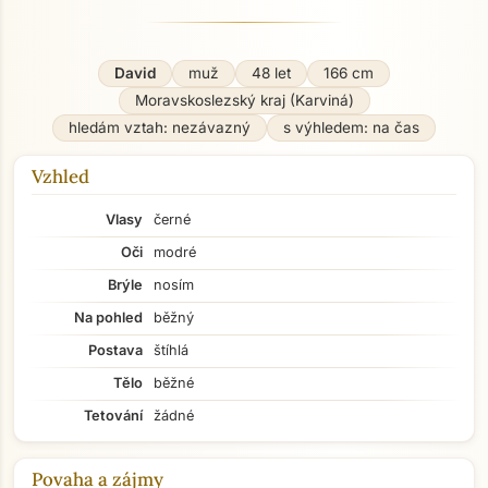
David
muž
48 let
166 cm
Moravskoslezský kraj (Karviná)
hledám vztah: nezávazný
s výhledem: na čas
Vzhled
Vlasy
černé
Oči
modré
Brýle
nosím
Na pohled
běžný
Postava
štíhlá
Tělo
běžné
Tetování
žádné
Povaha a zájmy