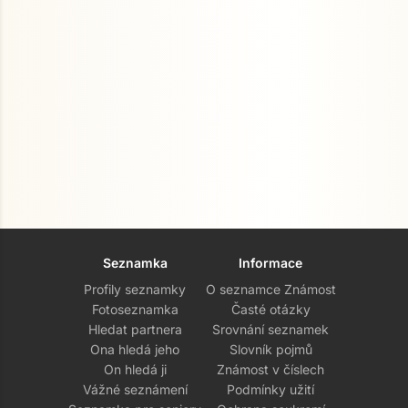
Seznamka
Informace
Profily seznamky
O seznamce Známost
Fotoseznamka
Časté otázky
Hledat partnera
Srovnání seznamek
Ona hledá jeho
Slovník pojmů
On hledá ji
Známost v číslech
Vážné seznámení
Podmínky užití