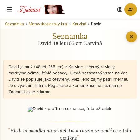
Známost
☰
person_add
account_circle
Seznamka
Moravskoslezský kraj
Karviná
David
Seznamka
✕
David 48 let 166 cm Karviná
David je muž (48 let, 166 cm) z Karviné, s černými vlasy,
modrýma očima, štíhlé postavy. Hledá nezávazný vztah na čas.
David se popisuje jako otevřený. Mezi jeho zájmy patří internet.
Je s výučním listem. Registrace a komunikace na seznamce
Znamost.cz je zdarma.
“
O mně - seznamka profil
Hledám baculku na přátelství a časem se uvidí co z toho
”
vznikne