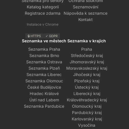
Seznamka pro seniory
Ochrana soukromí
Katalog kategorií
Seznamování
Registrace zdarma
Nápověda k seznamce
Kontakt
Instalace v Chrome
🔒 HTTPS
✓ GDPR
Seznamka ve městech
Seznamka v krajích
Seznamka Praha
Praha
Seznamka Brno
Středočeský kraj
Seznamka Ostrava
Jihomoravský kraj
Seznamka Plzeň
Moravskoslezský kraj
Seznamka Liberec
Jihočeský kraj
Seznamka Olomouc
Plzeňský kraj
České Budějovice
Ústecký kraj
Hradec Králové
Liberecký kraj
Ústí nad Labem
Královéhradecký kraj
Seznamka Pardubice
Olomoucký kraj
Pardubický kraj
Karlovarský kraj
Vysočina