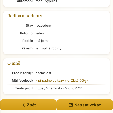
Automobil
mohu vypůjčit
Rodina a hodnoty
Stav
rozvedený
Potomci
jeden
Rodiče
má je rád
Zázemí
je z úplné rodiny
O mně
Proč inzeruji?
osamělost
Můj facebook
- případné odkazy vidí
Zlaté účty
-
Tento profil
https://znamost.cz/?id=671414
Přejít na hlavní obsah
mail
《 Zpět
Napsat vzkaz