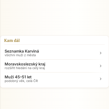
Kam dál
Seznamka Karviná
chevron_right
všichni muži z města
Moravskoslezský kraj
chevron_right
rozšířit hledání na celý kraj
Muži 45–51 let
chevron_right
podobný věk, celá ČR