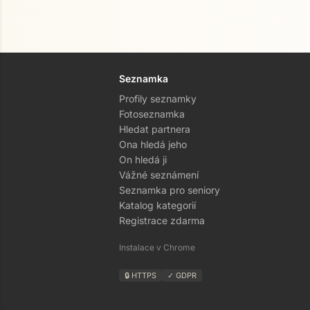
Seznamka
Profily seznamky
Fotoseznamka
Hledat partnera
Ona hledá jeho
On hledá ji
Vážné seznámení
Seznamka pro seniory
Katalog kategorií
Registrace zdarma
Instalace v Chrome
🔒 HTTPS
✓ GDPR