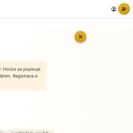
person_add
account_circle
✕
y. Honza se popisuje
láním. Registrace a