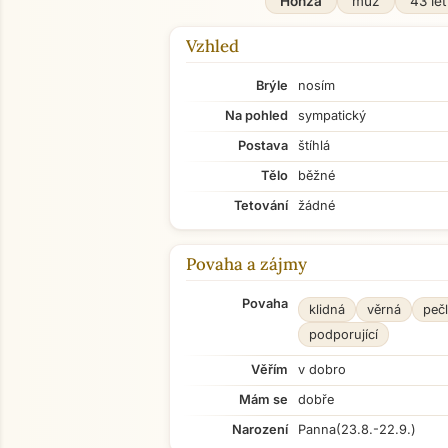
Honza
muž
43 let
Vzhled
Brýle
nosím
Na pohled
sympatický
Postava
štíhlá
Tělo
běžné
Tetování
žádné
Povaha a zájmy
Povaha
klidná
věrná
pečl
podporující
Věřím
v dobro
Mám se
dobře
Narození
Panna
(23.8.-22.9.)