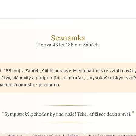
Seznamka
Honza 43 let 188 cm Zábřeh
t, 188 cm) z Zábřeh, štíhlé postavy. Hledá partnerský vztah navžd
pečlivý, plánovitý a podporující. Je nekuřák, s vysokoškolským vzdě
namce Znamost.cz je zdarma.
“
”
 - seznamka profil
Sympatický,pohodar by rád našel Tebe, ať život dává smysl.