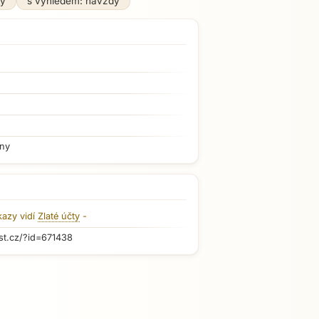
ký
s výhledem: navždy
iny
kazy vidí
Zlaté účty
-
st.cz/?id=671438