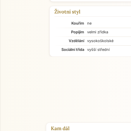
Životní styl
Kouřím
ne
Popíjím
velmi zřídka
Vzdělání
vysokoškolské
Sociální třída
vyšší střední
Kam dál