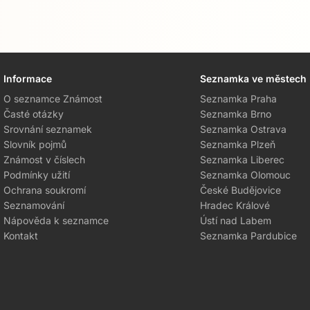
Informace
Seznamka ve městech
O seznamce Známost
Seznamka Praha
Časté otázky
Seznamka Brno
Srovnání seznamek
Seznamka Ostrava
Slovník pojmů
Seznamka Plzeň
Známost v číslech
Seznamka Liberec
Podmínky užití
Seznamka Olomouc
Ochrana soukromí
České Budějovice
Seznamování
Hradec Králové
Nápověda k seznamce
Ústí nad Labem
Kontakt
Seznamka Pardubice