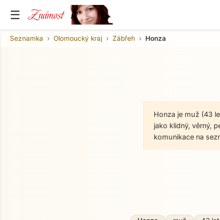
Známost
☰
Seznamka
Olomoucký kraj
Zábřeh
Honza
Honza je muž (43 le
jako klidný, věrný, 
komunikace na sez
O mně