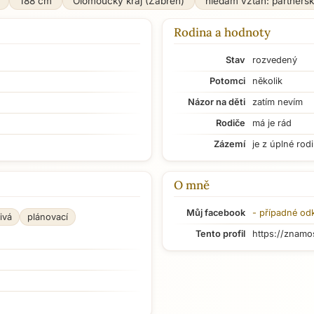
188 cm
Olomoucký kraj (Zábřeh)
hledám vztah: partners
Rodina a hodnoty
Stav
rozvedený
Potomci
několik
Názor na děti
zatím nevím
Rodiče
má je rád
Zázemí
je z úplné rod
O mně
Můj facebook
- případné od
ivá
plánovací
Tento profil
https://znamo