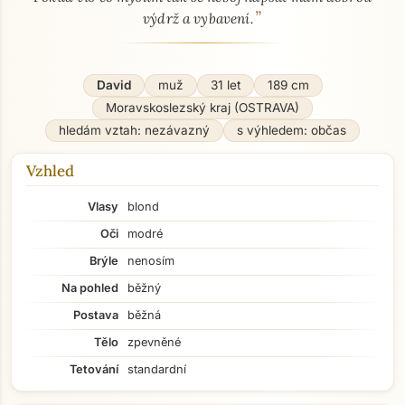
”
výdrž a vybavení.
David
muž
31 let
189 cm
Moravskoslezský kraj (OSTRAVA)
hledám vztah: nezávazný
s výhledem: občas
Vzhled
Vlasy
blond
Oči
modré
Brýle
nenosím
Na pohled
běžný
Postava
běžná
Tělo
zpevněné
Tetování
standardní