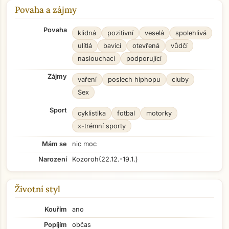
Povaha a zájmy
Povaha
klidná
pozitivní
veselá
spolehlivá
ulítlá
bavící
otevřená
vůdčí
naslouchací
podporující
Zájmy
vaření
poslech hiphopu
cluby
Sex
Sport
cyklistika
fotbal
motorky
x-trémní sporty
Mám se
nic moc
Narození
Kozoroh
(22.12.-19.1.)
Životní styl
Kouřím
ano
Popíjím
občas