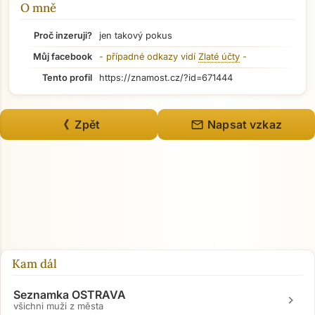
O mně
Přejít na hlavní obsah
Proč inzeruji?
jen takový pokus
Můj facebook
- případné odkazy vidí
Zlaté účty
-
Tento profil
https://znamost.cz/?id=671444
mail
《 Zpět
Napsat vzkaz
Kam dál
Seznamka OSTRAVA
chevron_right
všichni muži z města