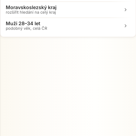
Moravskoslezský kraj
chevron_right
rozšířit hledání na celý kraj
Muži 28–34 let
chevron_right
podobný věk, celá ČR