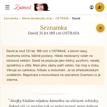
Známost
☰
person_add
account_circle
Seznamka
Moravskoslezský kraj
OSTRAVA
David
Seznamka
✕
David 31 let 189 cm OSTRAVA
David je muž (31 let, 189 cm) z OSTRAVA, s blond vlasy,
modrýma očima, běžné postavy. Hledá nezávazný vztah na
občasná setkání. David se popisuje jako klidný, pozitivní, veselý,
spolehlivý a ulítlý. Mezi jeho zájmy patří vaření, hip-hop a cluby.
Věnuje se cyklistice, fotbalu a motorkám. Je se středoškolským
vzděláním. Registrace a komunikace na seznamce Znamost.cz je
zdarma.
“
O mně - seznamka profil
Ahojky hledám nějakou kámošku na občasné schůzky.
Pokud víš co myslím tak se neboj napsat mám dobrou