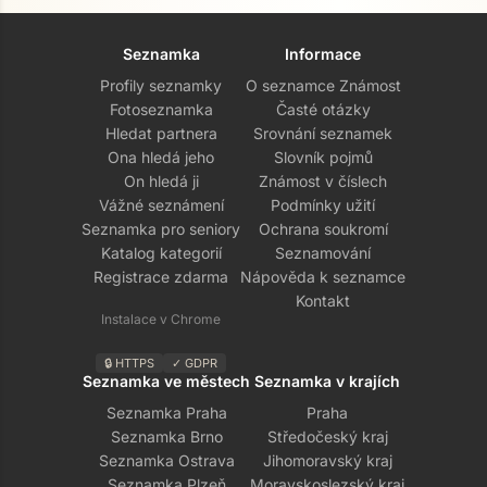
Seznamka
Informace
Profily seznamky
O seznamce Známost
Fotoseznamka
Časté otázky
Hledat partnera
Srovnání seznamek
Ona hledá jeho
Slovník pojmů
On hledá ji
Známost v číslech
Vážné seznámení
Podmínky užití
Seznamka pro seniory
Ochrana soukromí
Katalog kategorií
Seznamování
Registrace zdarma
Nápověda k seznamce
Kontakt
Instalace v Chrome
🔒 HTTPS
✓ GDPR
Seznamka ve městech
Seznamka v krajích
Seznamka Praha
Praha
Seznamka Brno
Středočeský kraj
Seznamka Ostrava
Jihomoravský kraj
Seznamka Plzeň
Moravskoslezský kraj