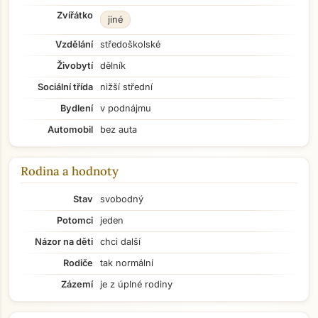
Zvířátko
jiné
Vzdělání
středoškolské
Živobytí
dělník
Sociální třída
nižší střední
Bydlení
v podnájmu
Automobil
bez auta
Rodina a hodnoty
Stav
svobodný
Potomci
jeden
Názor na děti
chci další
Rodiče
tak normální
Zázemí
je z úplné rodiny