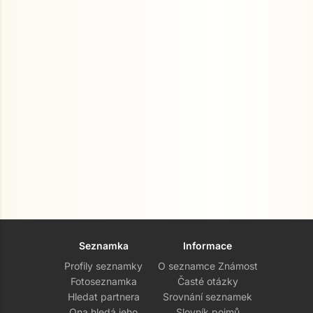
Seznamka
Informace
Profily seznamky
O seznamce Známost
Fotoseznamka
Časté otázky
Hledat partnera
Srovnání seznamek
Ona hledá jeho
Slovník pojmů