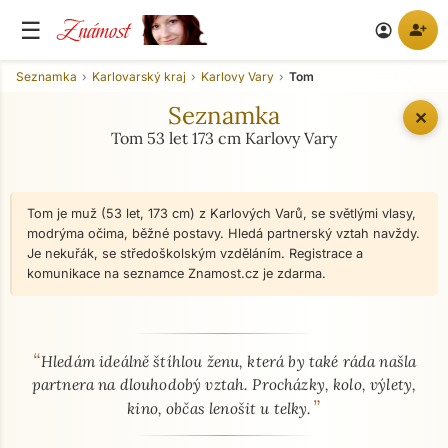
Známost
☰
person_add
account_circle
Seznamka
Karlovarský kraj
Karlovy Vary
Tom
Seznamka
✕
Tom 53 let 173 cm Karlovy Vary
Tom je muž (53 let, 173 cm) z Karlových Varů, se světlými vlasy,
modrýma očima, běžné postavy. Hledá partnerský vztah navždy.
Je nekuřák, se středoškolským vzděláním. Registrace a
komunikace na seznamce Znamost.cz je zdarma.
“
O mně - seznamka profil
Hledám ideálně štíhlou ženu, která by také ráda našla
partnera na dlouhodobý vztah. Procházky, kolo, výlety,
”
kino, občas lenošit u telky.