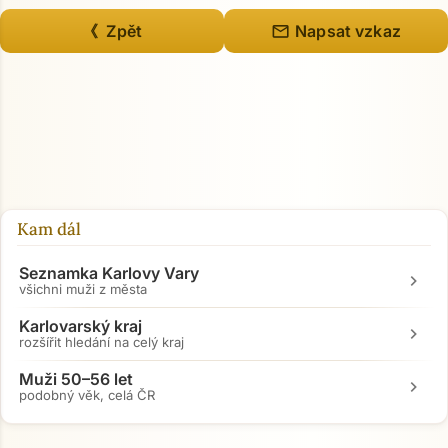
mail
《 Zpět
Napsat vzkaz
Přejít na hlavní obsah
Kam dál
Seznamka Karlovy Vary
chevron_right
všichni muži z města
Karlovarský kraj
chevron_right
rozšířit hledání na celý kraj
Muži 50–56 let
chevron_right
podobný věk, celá ČR