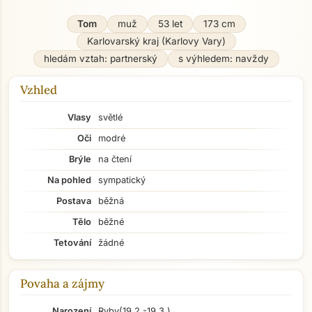
Tom
muž
53 let
173 cm
Karlovarský kraj (Karlovy Vary)
hledám vztah: partnerský
s výhledem: navždy
Vzhled
Vlasy
světlé
Oči
modré
Brýle
na čtení
Na pohled
sympatický
Postava
běžná
Tělo
běžné
Tetování
žádné
Povaha a zájmy
Narození
Ryby
(19.2.-19.3.)