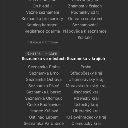
On hledá ji
Známost v číslech
Vážné seznámení
Podmínky užití
Seznamka pro seniory
Ochrana soukromí
Katalog kategorií
Seznamování
Registrace zdarma
Nápověda k seznamce
Kontakt
Instalace v Chrome
🔒 HTTPS
✓ GDPR
Seznamka ve městech
Seznamka v krajích
Seznamka Praha
Praha
Seznamka Brno
Středočeský kraj
Seznamka Ostrava
Jihomoravský kraj
Seznamka Plzeň
Moravskoslezský kraj
Seznamka Liberec
Jihočeský kraj
Seznamka Olomouc
Plzeňský kraj
České Budějovice
Ústecký kraj
Hradec Králové
Liberecký kraj
Ústí nad Labem
Královéhradecký kraj
Seznamka Pardubice
Olomoucký kraj