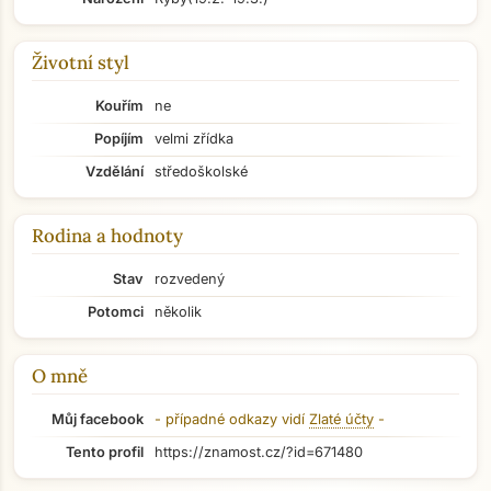
Životní styl
Kouřím
ne
Popíjím
velmi zřídka
Vzdělání
středoškolské
Rodina a hodnoty
Stav
rozvedený
Potomci
několik
O mně
Můj facebook
- případné odkazy vidí
Zlaté účty
-
Tento profil
https://znamost.cz/?id=671480