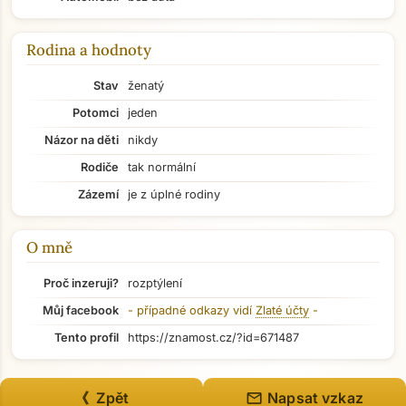
Rodina a hodnoty
Stav
ženatý
Potomci
jeden
Přejít na hlavní obsah
Názor na děti
nikdy
Rodiče
tak normální
Zázemí
je z úplné rodiny
O mně
Proč inzeruji?
rozptýlení
Můj facebook
- případné odkazy vidí
Zlaté účty
-
Tento profil
https://znamost.cz/?id=671487
mail
《 Zpět
Napsat vzkaz