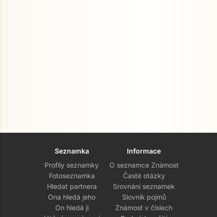
Seznamka
Informace
Profily seznamky
O seznamce Známost
Fotoseznamka
Časté otázky
Hledat partnera
Srovnání seznamek
Ona hledá jeho
Slovník pojmů
On hledá ji
Známost v číslech