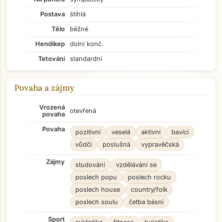
Postava
štíhlá
Tělo
běžné
Hendikep
dolní konč.
Tetování
standardní
Povaha a zájmy
Vrozená
otevřená
povaha
Povaha
pozitivní
veselá
aktivní
bavící
vůdčí
poslušná
vypravěčská
Zájmy
studování
vzdělávání se
poslech popu
poslech rocku
poslech house
country/folk
poslech soulu
četba básní
Sport