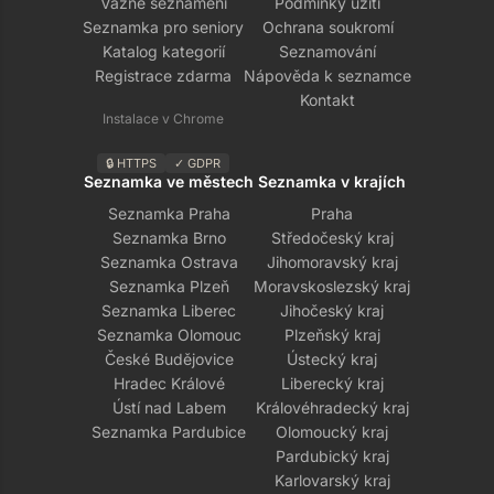
Vážné seznámení
Podmínky užití
Seznamka pro seniory
Ochrana soukromí
Katalog kategorií
Seznamování
Registrace zdarma
Nápověda k seznamce
Kontakt
Instalace v Chrome
🔒 HTTPS
✓ GDPR
Seznamka ve městech
Seznamka v krajích
Seznamka Praha
Praha
Seznamka Brno
Středočeský kraj
Seznamka Ostrava
Jihomoravský kraj
Seznamka Plzeň
Moravskoslezský kraj
Seznamka Liberec
Jihočeský kraj
Seznamka Olomouc
Plzeňský kraj
České Budějovice
Ústecký kraj
Hradec Králové
Liberecký kraj
Ústí nad Labem
Královéhradecký kraj
Seznamka Pardubice
Olomoucký kraj
Pardubický kraj
Karlovarský kraj