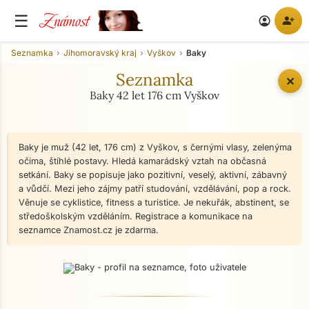
Známost
☰
person_add
account_circle
Seznamka
Jihomoravský kraj
Vyškov
Baky
Seznamka
✕
Baky 42 let 176 cm Vyškov
Baky je muž (42 let, 176 cm) z Vyškov, s černými vlasy, zelenýma
očima, štíhlé postavy. Hledá kamarádský vztah na občasná
setkání. Baky se popisuje jako pozitivní, veselý, aktivní, zábavný
a vůdčí. Mezi jeho zájmy patří studování, vzdělávání, pop a rock.
Věnuje se cyklistice, fitness a turistice. Je nekuřák, abstinent, se
středoškolským vzděláním. Registrace a komunikace na
seznamce Znamost.cz je zdarma.