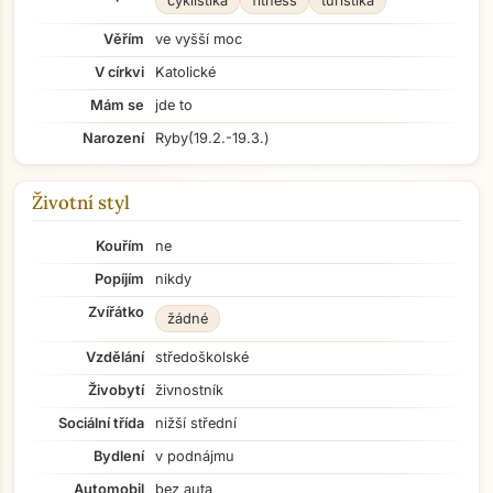
cyklistika
fitness
turistika
Věřím
ve vyšší moc
V církvi
Katolické
Mám se
jde to
Narození
Ryby
(19.2.-19.3.)
Životní styl
Kouřím
ne
Popíjím
nikdy
Zvířátko
žádné
Vzdělání
středoškolské
Živobytí
živnostník
Sociální třída
nižší střední
Bydlení
v podnájmu
Automobil
bez auta