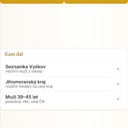
Kam dál
Seznamka Vyškov
chevron_right
všichni muži z města
Jihomoravský kraj
chevron_right
rozšířit hledání na celý kraj
Muži 39–45 let
chevron_right
podobný věk, celá ČR