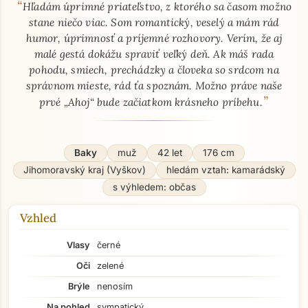
“
O mně - seznamka profil
Hľadám úprimné priateľstvo, z ktorého sa časom možno
stane niečo viac. Som romantický, veselý a mám rád
humor, úprimnosť a príjemné rozhovory. Verím, že aj
malé gestá dokážu spraviť veľký deň. Ak máš rada
pohodu, smiech, prechádzky a človeka so srdcom na
správnom mieste, rád ťa spoznám. Možno práve naše
”
prvé „Ahoj“ bude začiatkom krásneho príbehu.
Baky
muž
42 let
176 cm
Jihomoravský kraj (Vyškov)
hledám vztah: kamarádský
s výhledem: občas
Vzhled
Vlasy
černé
Oči
zelené
Brýle
nenosím
Na pohled
sympatický