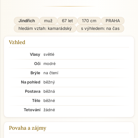
Jindřich
muž
67 let
170 cm
PRAHA
hledám vztah: kamarádský
s výhledem: na čas
Vzhled
Vlasy
světlé
Oči
modré
Brýle
na čtení
Na pohled
běžný
Postava
běžná
Tělo
běžné
Tetování
žádné
Povaha a zájmy