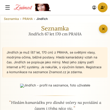
Známost
☰
person_add
account_circle
Seznamka
PRAHA
Jindřich
Seznamka
✕
Jindřich 67 let 170 cm PRAHA
Jindřich je muž (67 let, 170 cm) z PRAHA, se světlými vlasy,
modrýma očima, běžné postavy. Hledá kamarádský vztah na
čas. Jindřich se popisuje jako mírný. Mezi jeho zájmy patří
internet a PC systémy. Je nekuřák, s výučním listem. Registrace
a komunikace na seznamce Znamost.cz je zdarma.
“
O mně - seznamka profil
Hledám kamarádku pro dlouhé večery na povídání a
”
časem i třeba něco víc.