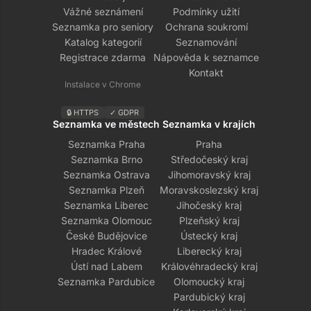
Vážné seznámení
Podmínky užití
Seznamka pro seniory
Ochrana soukromí
Katalog kategorií
Seznamování
Registrace zdarma
Nápověda k seznamce
Kontakt
Instalace v Chrome
🔒 HTTPS
✓ GDPR
Seznamka ve městech
Seznamka v krajích
Seznamka Praha
Praha
Seznamka Brno
Středočeský kraj
Seznamka Ostrava
Jihomoravský kraj
Seznamka Plzeň
Moravskoslezský kraj
Seznamka Liberec
Jihočeský kraj
Seznamka Olomouc
Plzeňský kraj
České Budějovice
Ústecký kraj
Hradec Králové
Liberecký kraj
Ústí nad Labem
Královéhradecký kraj
Seznamka Pardubice
Olomoucký kraj
Pardubický kraj