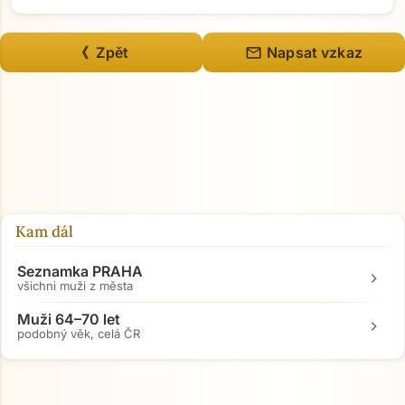
mail
《 Zpět
Napsat vzkaz
Kam dál
Seznamka PRAHA
chevron_right
všichni muži z města
Muži 64–70 let
chevron_right
podobný věk, celá ČR