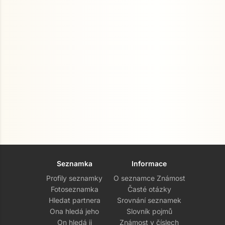
Seznamka
Informace
Profily seznamky
O seznamce Známost
Fotoseznamka
Časté otázky
Hledat partnera
Srovnání seznamek
Ona hledá jeho
Slovník pojmů
On hledá ji
Známost v číslech