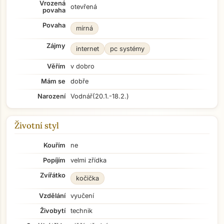
Vrozená
otevřená
povaha
Povaha
mírná
Zájmy
internet
pc systémy
Věřím
v dobro
Mám se
dobře
Narození
Vodnář
(20.1.-18.2.)
Životní styl
Kouřím
ne
Popíjím
velmi zřídka
Zvířátko
kočička
Vzdělání
vyučení
Živobytí
technik