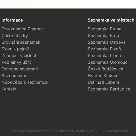
Informace
Seznamka ve městech
O seznamce Známost
Seznamka Praha
Časté otázky
Seznamka Brno
Srovnání seznamek
Seznamka Ostrava
Slovník pojmů
Seznamka Plzeň
Známost v číslech
Seznamka Liberec
Podmínky užití
Seznamka Olomouc
Ochrana soukromí
České Budějovice
Seznamování
Hradec Králové
Nápověda k seznamce
Ústí nad Labem
Kontakt
Seznamka Pardubice
Seznamka Známost sídlí na Vinohradech, Praha 3, 130 00, Česká republika