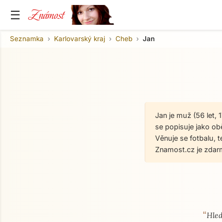
Známost
☰
Seznamka
Karlovarský kraj
Cheb
Jan
Jan je muž (56 let,
se popisuje jako obě
Věnuje se fotbalu, 
Znamost.cz je zdar
“
O mně
Hled