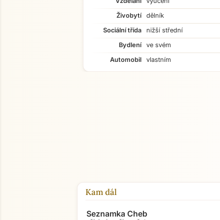
Vzdělání
vyučení
Živobytí
dělník
Sociální třída
nižší střední
Bydlení
ve svém
Automobil
vlastním
Kam dál
Seznamka Cheb