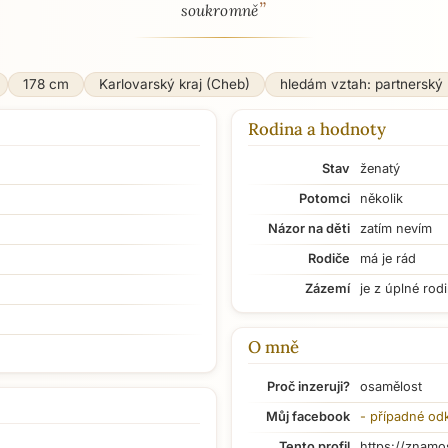
”
soukromně
178 cm
Karlovarský kraj (Cheb)
hledám vztah: partnerský
Rodina a hodnoty
Stav
ženatý
Potomci
několik
Názor na děti
zatím nevím
Rodiče
má je rád
Zázemí
je z úplné rod
O mně
Proč inzeruji?
osamělost
Můj facebook
- případné od
Tento profil
https://znamo