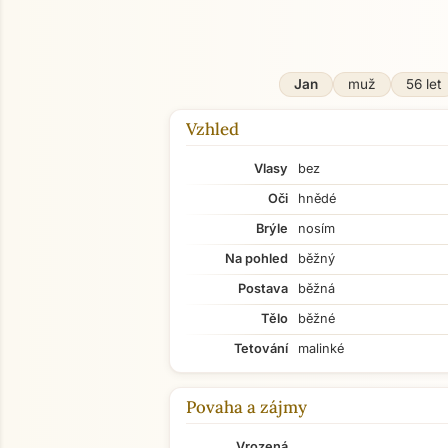
Jan
muž
56 let
Vzhled
Vlasy
bez
Oči
hnědé
Brýle
nosím
Na pohled
běžný
Postava
běžná
Tělo
běžné
Tetování
malinké
Povaha a zájmy
Vrozená