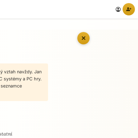
person_add
account_circle
✕
ký vztah navždy. Jan
 PC systémy a PC hry.
na seznamce
statní