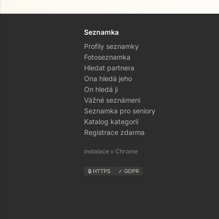
Seznamka
Profily seznamky
Fotoseznamka
Hledat partnera
Ona hledá jeho
On hledá ji
Vážné seznámení
Seznamka pro seniory
Katalog kategorií
Registrace zdarma
Instalace v Chrome
🔒 HTTPS
✓ GDPR