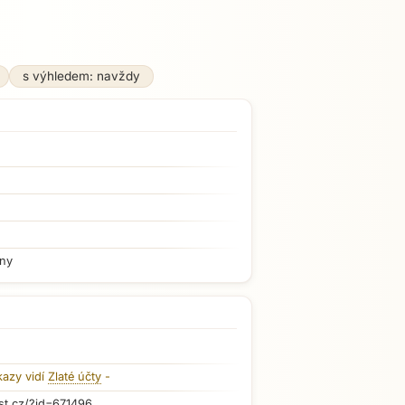
s výhledem: navždy
iny
kazy vidí
Zlaté účty
-
st.cz/?id=671496