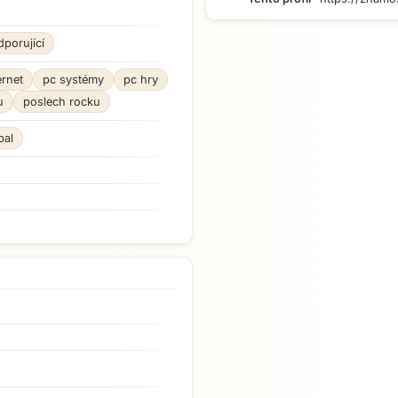
porující
ernet
pc systémy
pc hry
u
poslech rocku
bal