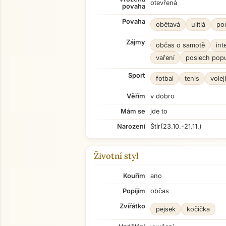
otevřená
povaha
Povaha
obětavá
ulítlá
pod
Zájmy
občas o samotě
int
vaření
poslech pop
Sport
fotbal
tenis
volej
Věřím
v dobro
Mám se
jde to
Narození
Štír
(23.10.-21.11.)
Životní styl
Kouřím
ano
Popíjím
občas
Zvířátko
pejsek
kočička