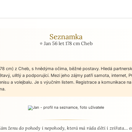
Seznamka
⭐ Jan 56 let 178 cm Cheb
 178 cm) z Cheb, s hnědýma očima, běžné postavy. Hledá partners
tavý, ulítlý a podporující. Mezi jeho zájmy patří samota, internet,
tenisu a volejbalu. Je s výučním listem. Registrace a komunikace 
ma.
 - seznamka profil
ám ženu do pohody i nepohody, která má ráda děti i zvířata… o