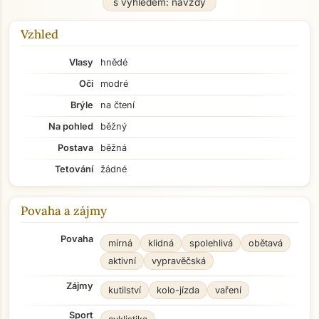
s výhledem: navždy
Vzhled
Vlasy
hnědé
Oči
modré
Brýle
na čtení
Na pohled
běžný
Postava
běžná
Tetování
žádné
Povaha a zájmy
Povaha
mírná
klidná
spolehlivá
obětavá
aktivní
vypravěčská
Zájmy
kutilství
kolo-jízda
vaření
Sport