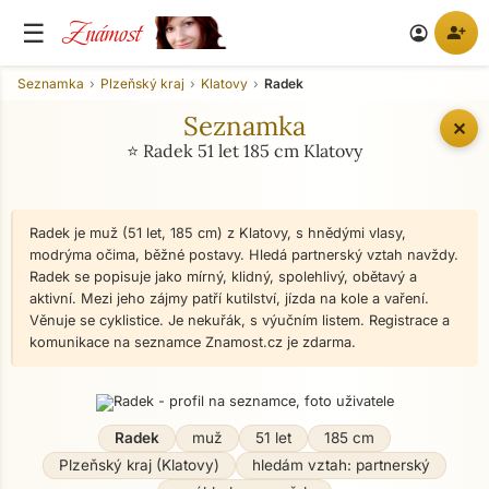
Známost
☰
person_add
account_circle
Seznamka
Plzeňský kraj
Klatovy
Radek
Seznamka
✕
⭐ Radek 51 let 185 cm Klatovy
Radek je muž (51 let, 185 cm) z Klatovy, s hnědými vlasy,
modrýma očima, běžné postavy. Hledá partnerský vztah navždy.
Radek se popisuje jako mírný, klidný, spolehlivý, obětavý a
aktivní. Mezi jeho zájmy patří kutilství, jízda na kole a vaření.
Věnuje se cyklistice. Je nekuřák, s výučním listem. Registrace a
komunikace na seznamce Znamost.cz je zdarma.
Radek
muž
51 let
185 cm
Plzeňský kraj (Klatovy)
hledám vztah: partnerský