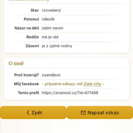
Stav
rozvedený
Potomci
několik
Názor na děti
zatím nevím
Rodiče
má je rád
Zázemí
je z úplné rodiny
O mně
Proč inzeruji?
osamělost
Můj facebook
- případné odkazy vidí
Zlaté účty
-
Tento profil
https://znamost.cz/?id=671498
Přejít na hlavní obsah
mail
《 Zpět
Napsat vzkaz