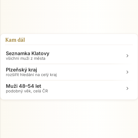
Kam dál
Seznamka Klatovy
chevron_right
všichni muži z města
Plzeňský kraj
chevron_right
rozšířit hledání na celý kraj
Muži 48–54 let
chevron_right
podobný věk, celá ČR