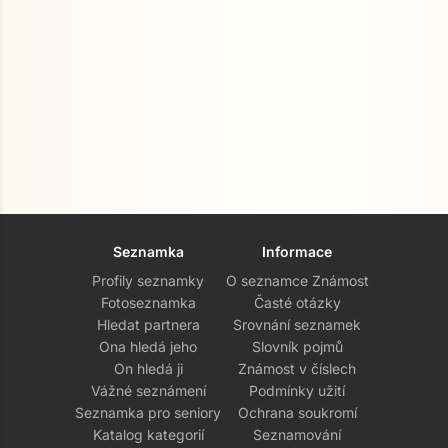
Seznamka
Informace
Profily seznamky
O seznamce Známost
Fotoseznamka
Časté otázky
Hledat partnera
Srovnání seznamek
Ona hledá jeho
Slovník pojmů
On hledá ji
Známost v číslech
Vážné seznámení
Podmínky užití
Seznamka pro seniory
Ochrana soukromí
Katalog kategorií
Seznamování