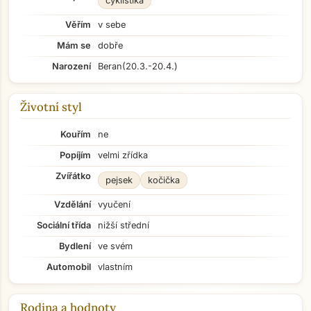
cyklistika
Věřím
v sebe
Mám se
dobře
Narození
Beran
(20.3.-20.4.)
Životní styl
Kouřím
ne
Popíjím
velmi zřídka
Zvířátko
pejsek
kočička
Vzdělání
vyučení
Sociální třída
nižší střední
Bydlení
ve svém
Automobil
vlastním
Rodina a hodnoty