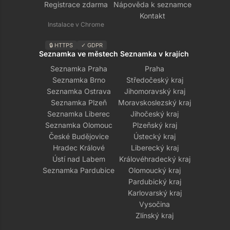
Registrace zdarma
Nápověda k seznamce
Kontakt
Instalace v Chrome
🔒 HTTPS
✓ GDPR
Seznamka ve městech
Seznamka v krajích
Seznamka Praha
Praha
Seznamka Brno
Středočeský kraj
Seznamka Ostrava
Jihomoravský kraj
Seznamka Plzeň
Moravskoslezský kraj
Seznamka Liberec
Jihočeský kraj
Seznamka Olomouc
Plzeňský kraj
České Budějovice
Ústecký kraj
Hradec Králové
Liberecký kraj
Ústí nad Labem
Královéhradecký kraj
Seznamka Pardubice
Olomoucký kraj
Pardubický kraj
Karlovarský kraj
Vysočina
Zlínský kraj