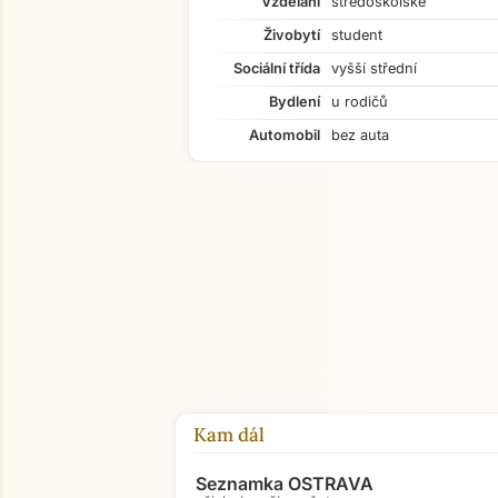
Vzdělání
středoškolské
Živobytí
student
Sociální třída
vyšší střední
Bydlení
u rodičů
Automobil
bez auta
Kam dál
Seznamka OSTRAVA