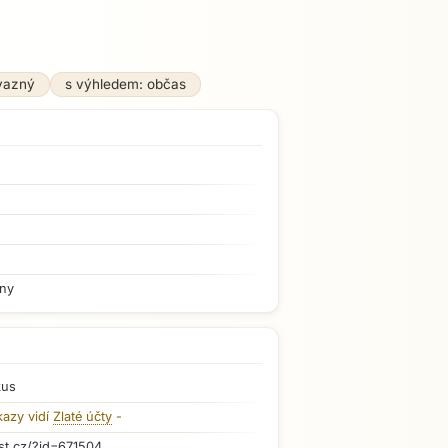
vazný
s výhledem: občas
iny
kus
kazy vidí
Zlaté účty
-
st.cz/?id=671504