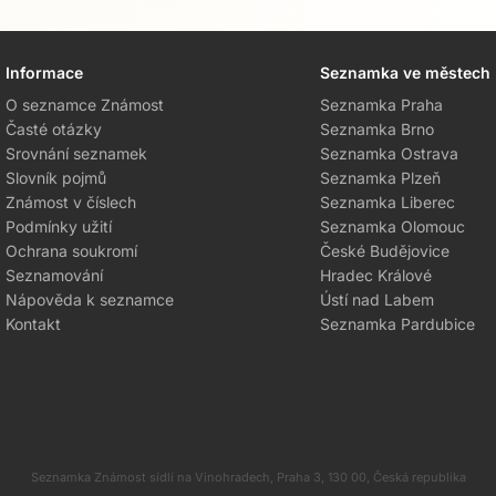
Informace
Seznamka ve městech
O seznamce Známost
Seznamka Praha
Časté otázky
Seznamka Brno
Srovnání seznamek
Seznamka Ostrava
Slovník pojmů
Seznamka Plzeň
Známost v číslech
Seznamka Liberec
Podmínky užití
Seznamka Olomouc
Ochrana soukromí
České Budějovice
Seznamování
Hradec Králové
Nápověda k seznamce
Ústí nad Labem
Kontakt
Seznamka Pardubice
Seznamka Známost sídlí na Vinohradech, Praha 3, 130 00, Česká republika