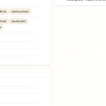
ěrná
naslouchací
ernet
studování
a