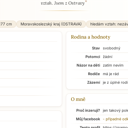
”
vztah. Jsem z Ostravy
177 cm
Moravskoslezský kraj (OSTRAVA)
hledám vztah: nezá
Rodina a hodnoty
Stav
svobodný
Potomci
žádní
Názor na děti
zatím nevím
Rodiče
má je rád
Zázemí
je z úplné rod
O mně
Proč inzeruji?
jen takový po
Můj facebook
- případné od
Tento profil
https://znamo