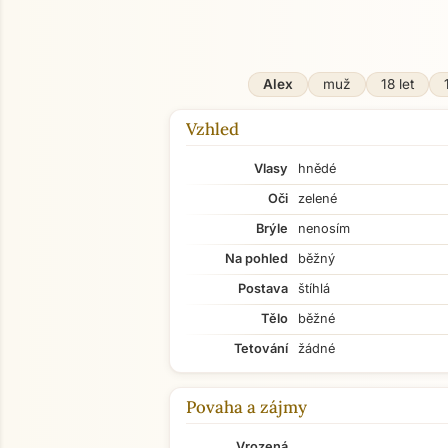
Alex
muž
18 let
Vzhled
Vlasy
hnědé
Oči
zelené
Brýle
nenosím
Na pohled
běžný
Postava
štíhlá
Tělo
běžné
Tetování
žádné
Povaha a zájmy
Vrozená