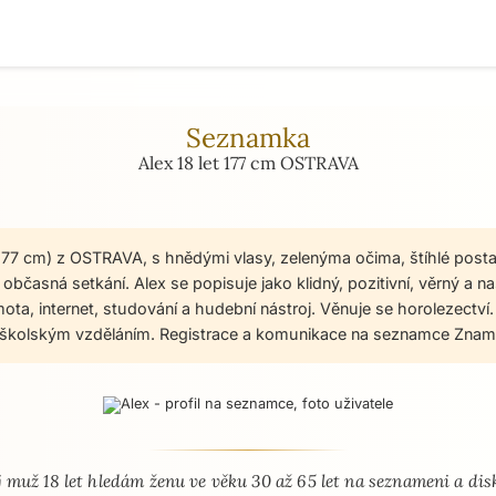
Seznamka
Alex 18 let 177 cm OSTRAVA
, 177 cm) z OSTRAVA, s hnědými vlasy, zelenýma očima, štíhlé post
bčasná setkání. Alex se popisuje jako klidný, pozitivní, věrný a na
ota, internet, studování a hudební nástroj. Věnuje se horolezectví.
doškolským vzděláním. Registrace a komunikace na seznamce Znam
 - seznamka profil
 muž 18 let hledám ženu ve věku 30 až 65 let na seznameni a dis