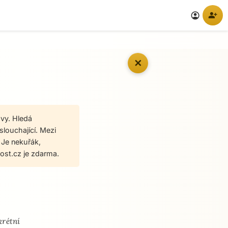
person_add
account_circle
✕
avy. Hledá
slouchající. Mezi
 Je nekuřák,
ost.cz je zdarma.
krétní