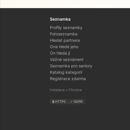
Seznamka
Profily seznamky
Fotoseznamka
Hledat partnera
Ona hledá jeho
On hledá ji
Vážné seznámení
Seznamka pro seniory
Katalog kategorií
Registrace zdarma
Instalace v Chrome
🔒 HTTPS
✓ GDPR