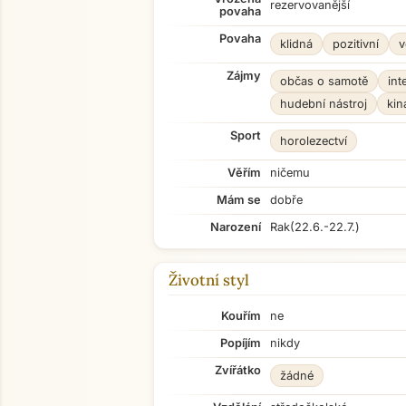
rezervovanější
povaha
Povaha
klidná
pozitivní
v
Zájmy
občas o samotě
int
hudební nástroj
kin
Sport
horolezectví
Věřím
ničemu
Mám se
dobře
Narození
Rak
(22.6.-22.7.)
Životní styl
Kouřím
ne
Popíjím
nikdy
Zvířátko
žádné