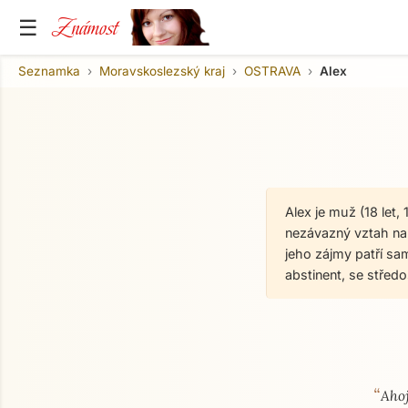
Známost
☰
Seznamka
Moravskoslezský kraj
OSTRAVA
Alex
Alex je muž (18 let
nezávazný vztah na o
jeho zájmy patří sam
abstinent, se stře
“
O mně
Ahoj