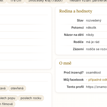
let
178 cm
Jihočeský kraj (Tábor)
hledám vztah: partnersk
Rodina a hodnoty
Stav
rozvedený
Potomci
několik
Názor na děti
nikdy
Rodiče
má je rád
Zázemí
rodiče se rozv
O mně
Proč inzeruji?
osamělost
Můj facebook
- případné od
Tento profil
https://znamo
tavá
otevřená
slech popu
poslech rocku
h filmové