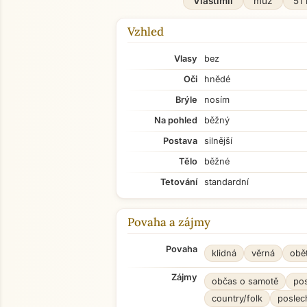
Vlastimil
muž
51 
Vzhled
Vlasy
bez
Oči
hnědé
Brýle
nosím
Na pohled
běžný
Postava
silnější
Tělo
běžné
Tetování
standardní
Povaha a zájmy
Povaha
klidná
věrná
obě
Zájmy
občas o samotě
po
country/folk
poslec