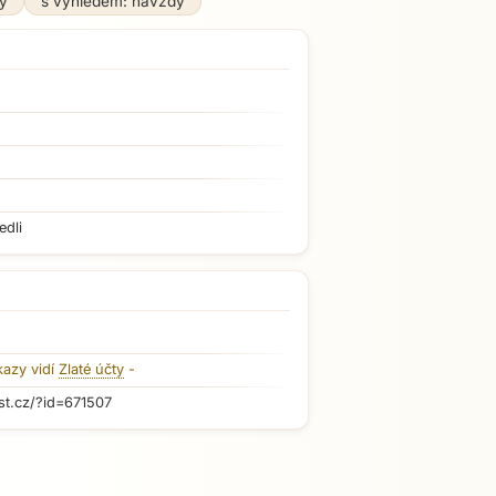
ý
s výhledem: navždy
edli
kazy vidí
Zlaté účty
-
st.cz/?id=671507