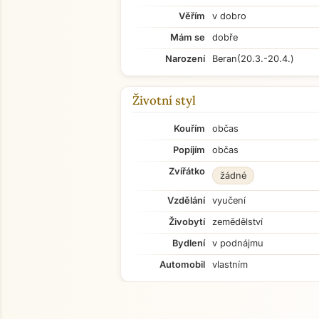
Věřím
v dobro
Mám se
dobře
Narození
Beran
(20.3.-20.4.)
Životní styl
Kouřím
občas
Popíjím
občas
Zvířátko
žádné
Vzdělání
vyučení
Živobytí
zemědělství
Bydlení
v podnájmu
Automobil
vlastním