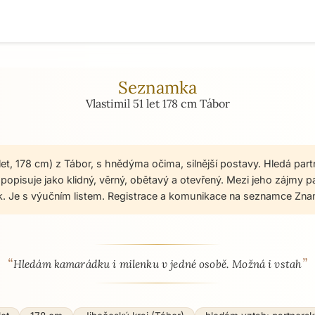
Seznamka
Vlastimil 51 let 178 cm Tábor
 let, 178 cm) z Tábor, s hnědýma očima, silnější postavy. Hledá par
 popisuje jako klidný, věrný, obětavý a otevřený. Mezi jeho zájmy p
lk. Je s výučním listem. Registrace a komunikace na seznamce Zna
“
”
 - seznamka profil
Hledám kamarádku i milenku v jedné osobě. Možná i vstah