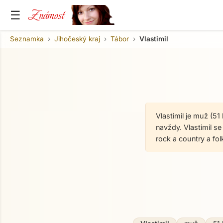
Známost
☰
Seznamka
Jihočeský kraj
Tábor
Vlastimil
Vlastimil je muž (51
navždy. Vlastimil se
rock a country a fo
O mně