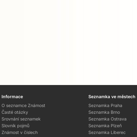
Informace
Seznamka ve městech
O seznamce Známost
Seznamka Praha
Časté otázky
Seznamka Brno
Srovnání seznamek
Seznamka Ostrava
Slovník pojmů
Seznamka Plzeň
Známost v číslech
Seznamka Liberec