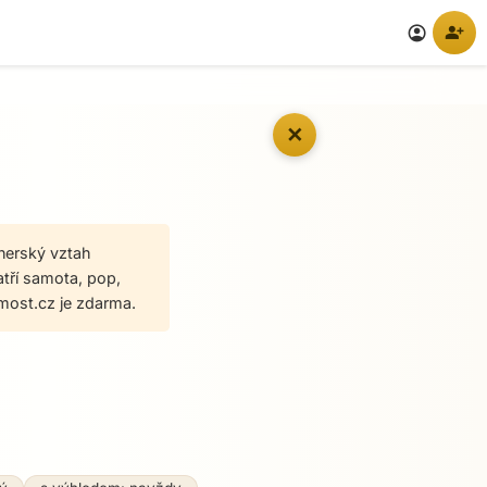
person_add
account_circle
✕
tnerský vztah
atří samota, pop,
most.cz je zdarma.