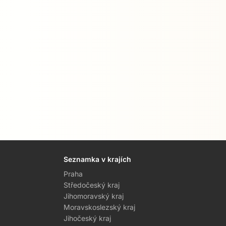
Seznamka v krajích
Praha
Středočeský kraj
Jihomoravský kraj
Moravskoslezský kraj
Jihočeský kraj