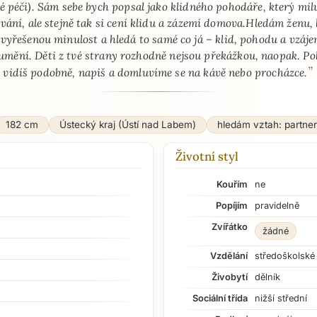
é péči). Sám sebe bych popsal jako klidného pohodáře, který mil
vání, ale stejně tak si cení klidu a zázemí domova.Hledám ženu,
vyřešenou minulost a hledá to samé co já – klid, pohodu a vzáj
umění. Děti z tvé strany rozhodně nejsou překážkou, naopak. Po
”
vidíš podobně, napiš a domluvíme se na kávě nebo procházce.
182 cm
Ústecký kraj (Ústí nad Labem)
hledám vztah: partne
Životní styl
Kouřím
ne
Popíjím
pravidelně
Zvířátko
žádné
Vzdělání
středoškolské
Živobytí
dělník
Sociální třída
nižší střední