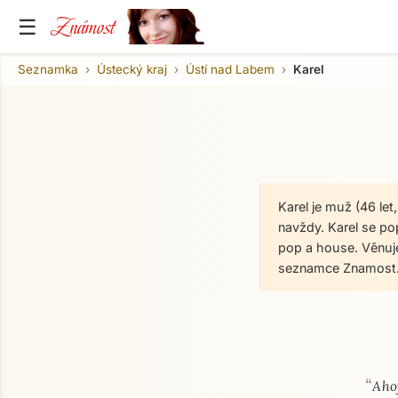
Známost
☰
Seznamka
Ústecký kraj
Ústí nad Labem
Karel
Karel je muž (46 le
navždy. Karel se pop
pop a house. Věnuje
seznamce Znamost.
“
O mně
Ahoj