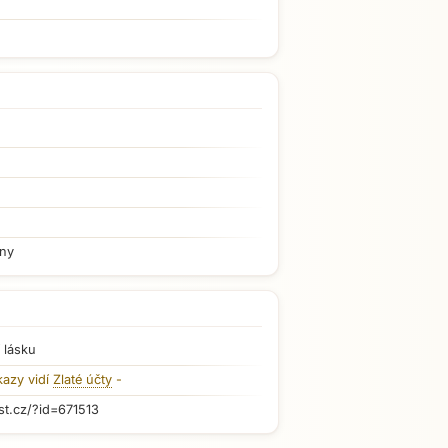
iny
 lásku
kazy vidí
Zlaté účty
-
st.cz/?id=671513