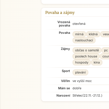
Povaha a zájmy
Vrozená
otevřená
povaha
Povaha
mírná
klidná
ves
naslouchací
Zájmy
občas o samotě
pc 
poslech house
coun
hospody
kina
Sport
plavání
Věřím
ve vyšší moc
Mám se
dobře
Narození
Střelec
(22.11.-21.12.)