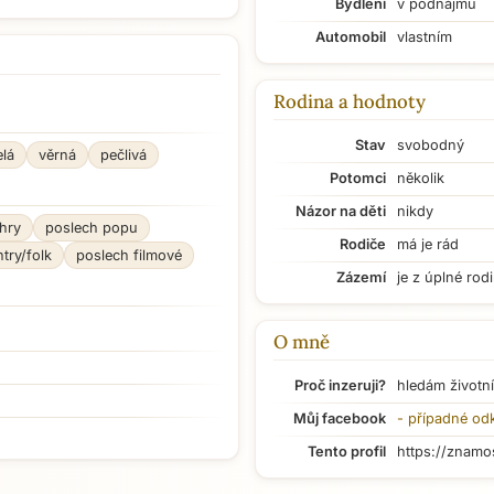
Bydlení
v podnájmu
Automobil
vlastním
Rodina a hodnoty
Stav
svobodný
elá
věrná
pečlivá
Potomci
několik
Názor na děti
nikdy
hry
poslech popu
Rodiče
má je rád
try/folk
poslech filmové
Zázemí
je z úplné rod
O mně
Proč inzeruji?
hledám životní
Můj facebook
- případné od
Tento profil
https://znamo