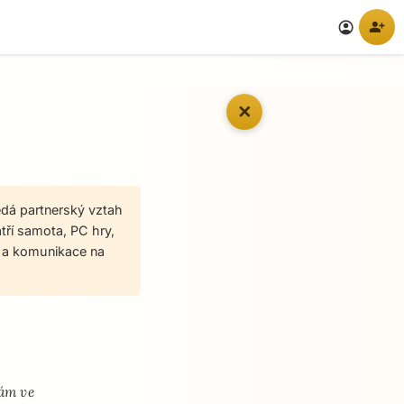
person_add
account_circle
✕
edá partnerský vztah
atří samota, PC hry,
e a komunikace na
mám ve