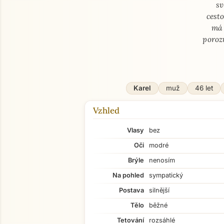
sv
cesto
má 
poroz
Karel
muž
46 let
Vzhled
Vlasy
bez
Oči
modré
Brýle
nenosím
Na pohled
sympatický
Postava
silnější
Tělo
běžné
Tetování
rozsáhlé