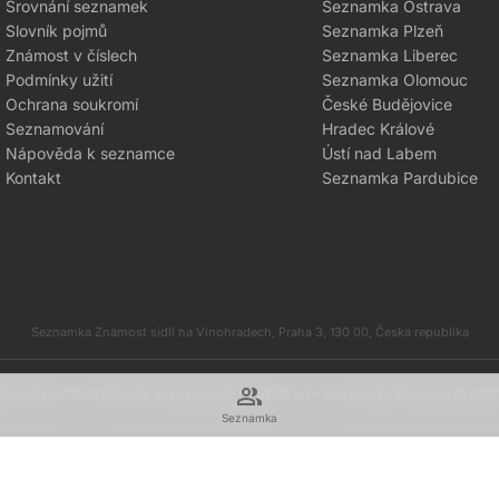
Srovnání seznamek
Seznamka Ostrava
Slovník pojmů
Seznamka Plzeň
Známost v číslech
Seznamka Liberec
Podmínky užití
Seznamka Olomouc
Ochrana soukromí
České Budějovice
Seznamování
Hradec Králové
Nápověda k seznamce
Ústí nad Labem
Kontakt
Seznamka Pardubice
Seznamka Známost sídlí na Vinohradech, Praha 3, 130 00, Česká republika
group
most má 70 775 členů, seznamujete se už 25 let
♥
Seznamka Známost © 200
Seznamka