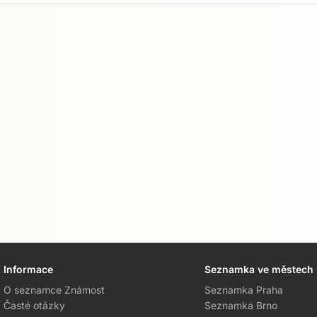
Informace
Seznamka ve městech
O seznamce Známost
Seznamka Praha
Časté otázky
Seznamka Brno