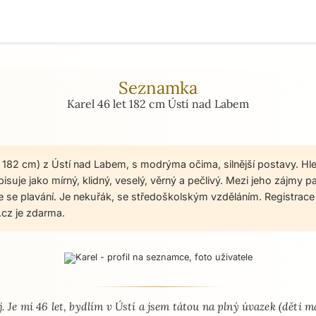
Seznamka
Karel 46 let 182 cm Ústí nad Labem
t, 182 cm) z Ústí nad Labem, s modrýma očima, silnější postavy. Hl
isuje jako mírný, klidný, veselý, věrný a pečlivý. Mezi jeho zájmy p
 se plavání. Je nekuřák, se středoškolským vzděláním. Registrac
cz je zdarma.
 - seznamka profil
. Je mi 46 let, bydlím v Ústí a jsem tátou na plný úvazek (děti 