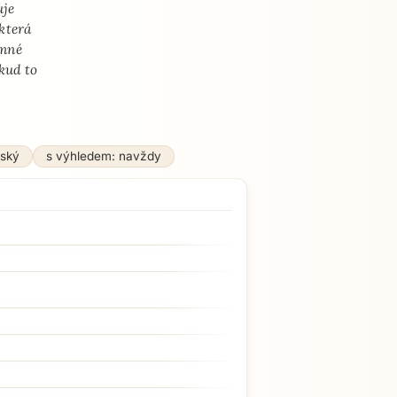
uje
 která
emné
kud to
rský
s výhledem: navždy