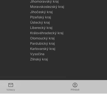
Jihomoravský kraj
Moravskoslezský kraj
Jihočeský kraj
Plzeňský kraj
Ústecký kraj
Liberecký kraj
Královéhradecký kraj
Olomoucký kraj
Pardubický kraj
Karlovarský kraj
Vysočina
Zlínský kraj
mail
dark_mode
account_circle
1–2026
Vzkazy
Přihlásit