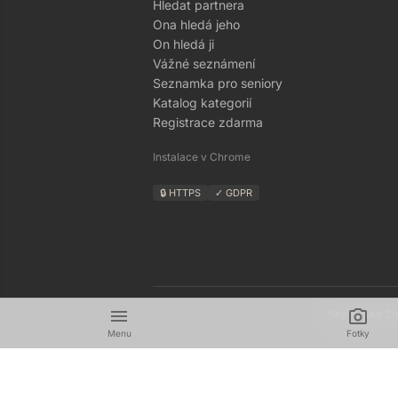
Hledat partnera
Ona hledá jeho
On hledá ji
Vážné seznámení
Seznamka pro seniory
Katalog kategorií
Registrace zdarma
Instalace v Chrome
🔒 HTTPS
✓ GDPR
menu
camera_alt
Seznamka Zná
Menu
Fotky