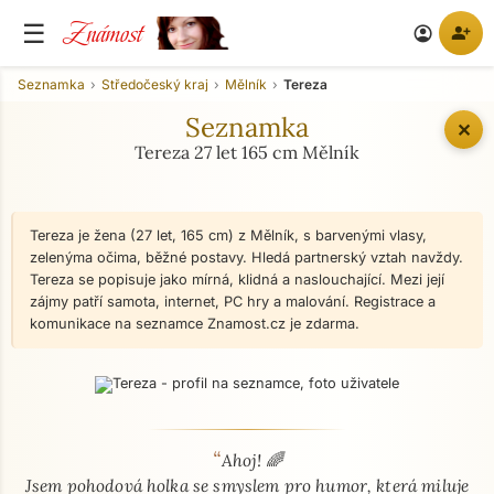
Známost
☰
person_add
account_circle
Seznamka
Středočeský kraj
Mělník
Tereza
Seznamka
✕
Tereza 27 let 165 cm Mělník
Tereza je žena (27 let, 165 cm) z Mělník, s barvenými vlasy,
zelenýma očima, běžné postavy. Hledá partnerský vztah navždy.
Tereza se popisuje jako mírná, klidná a naslouchající. Mezi její
zájmy patří samota, internet, PC hry a malování. Registrace a
komunikace na seznamce Znamost.cz je zdarma.
“
O mně - seznamka profil
Ahoj! 🌈
Jsem pohodová holka se smyslem pro humor, která miluje