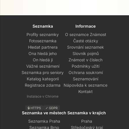
Seznamka
Informace
Profily seznamky
O seznamce Známost
Fotoseznamka
Časté otázky
Hledat partnera
Srovnání seznamek
Ona hledá jeho
Slovník pojmů
On hledá ji
Známost v číslech
Vážné seznámení
Podmínky užití
Seznamka pro seniory
Ochrana soukromí
Katalog kategorií
Seznamování
Registrace zdarma
Nápověda k seznamce
Kontakt
Instalace v Chrome
🔒 HTTPS
✓ GDPR
Seznamka ve městech
Seznamka v krajích
Seznamka Praha
Praha
Seznamka Brno
Středočeský kraj