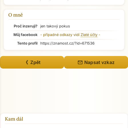
Přejít na hlavní obsah
O mně
Proč inzeruji?
jen takový pokus
Můj facebook
- případné odkazy vidí
Zlaté účty
-
Tento profil
https://znamost.cz/?id=671536
mail
《 Zpět
Napsat vzkaz
Kam dál