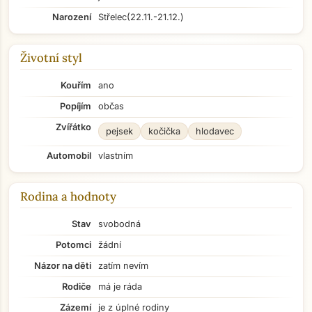
Narození
Střelec
(22.11.-21.12.)
Životní styl
Kouřím
ano
Popíjím
občas
Zvířátko
pejsek
kočička
hlodavec
Automobil
vlastním
Rodina a hodnoty
Stav
svobodná
Potomci
žádní
Názor na děti
zatím nevím
Rodiče
má je ráda
Zázemí
je z úplné rodiny