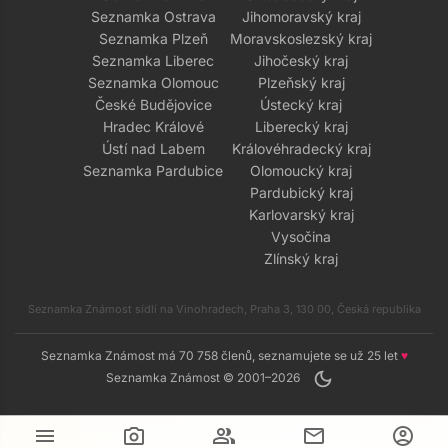
Seznamka Ostrava
Jihomoravský kraj
Seznamka Plzeň
Moravskoslezský kraj
Seznamka Liberec
Jihočeský kraj
Seznamka Olomouc
Plzeňský kraj
České Budějovice
Ústecký kraj
Hradec Králové
Liberecký kraj
Ústí nad Labem
Královéhradecký kraj
Seznamka Pardubice
Olomoucký kraj
Pardubický kraj
Karlovarský kraj
Vysočina
Zlínský kraj
Seznamka Známost sídlí na Vinohradech, Praha 3, 130 00, Česká republika
Seznamka Známost má 70 758 členů, seznamujete se už 25 let
♥
dark_mode
Seznamka Známost © 2001–2026
menu
camera_alt
group
mail
account_circle