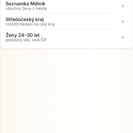
Seznamka Mělník
chevron_right
všechny ženy z města
Středočeský kraj
chevron_right
rozšířit hledání na celý kraj
Ženy 24–30 let
chevron_right
podobný věk, celá ČR