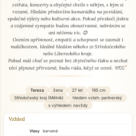
zvířata, koncerty a obyčejné chvíle s někým, s kým si
rozumí. Hledám především kamarádku na povídání,
společné výlety nebo kulturní akce. Pokud přeskočí jiskra
a vzájemné sympatie budou oboustranné, nebráním se
ani něčemu víc. 😊
Ocením upřímnost, empatii a schopnost se zasmát i
maličkostem. Ideálně hledám někoho ze Středočeského
nebo Libereckého kraje.
Pokud máš chuť se poznat bez zbytečného tlaku a nechat
”
věci plynout přirozeně, budu ráda, když se ozveš. 🩷🏳️‍🌈
Tereza
žena
27 let
165 cm
Středočeský kraj (Mělník)
hledám vztah: partnerský
s výhledem: navždy
Vzhled
Vlasy
barvené