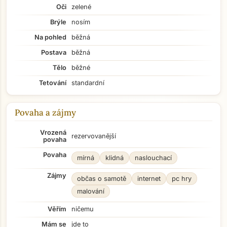
Oči
zelené
Brýle
nosím
Na pohled
běžná
Postava
běžná
Tělo
běžné
Tetování
standardní
Povaha a zájmy
Vrozená
rezervovanější
povaha
Povaha
mírná
klidná
naslouchací
Zájmy
občas o samotě
internet
pc hry
malování
Věřím
ničemu
Mám se
jde to