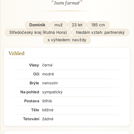
“
”
O mně - seznamka profil
Jsem farmař
Dominik
muž
23 let
185 cm
Středočeský kraj (Kutná Hora)
hledám vztah: partnerský
s výhledem: navždy
Vzhled
Vlasy
černé
Oči
modré
Brýle
nenosím
Na pohled
sympatický
Postava
štíhlá
Tělo
běžné
Tetování
žádné