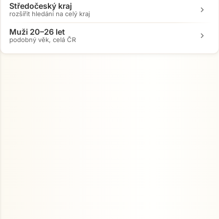
Středočeský kraj
chevron_right
rozšířit hledání na celý kraj
Muži 20–26 let
chevron_right
podobný věk, celá ČR