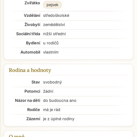
Zvířátko
pejsek
Vzdělání
středoškolské
Živobytí
zemědělství
Sociální třída
nižší střední
Bydlení
u rodičů
Automobil
vlastním
Rodina a hodnoty
Stav
svobodný
Potomci
žádní
Názor na děti
do budoucna ano
Rodiče
má je rád
Zázemí
je z úplné rodiny
O mně