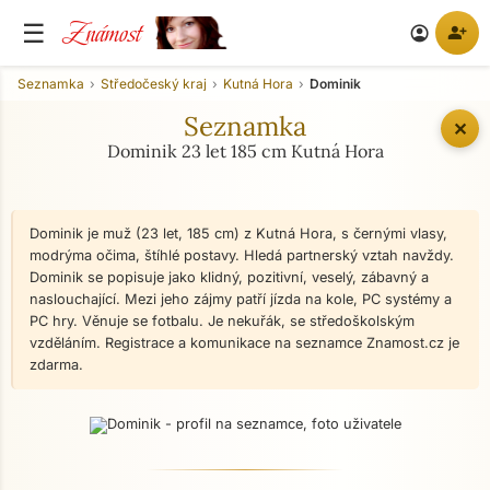
Známost
☰
person_add
account_circle
Seznamka
Středočeský kraj
Kutná Hora
Dominik
Seznamka
✕
Dominik 23 let 185 cm Kutná Hora
Dominik je muž (23 let, 185 cm) z Kutná Hora, s černými vlasy,
modrýma očima, štíhlé postavy. Hledá partnerský vztah navždy.
Dominik se popisuje jako klidný, pozitivní, veselý, zábavný a
naslouchající. Mezi jeho zájmy patří jízda na kole, PC systémy a
PC hry. Věnuje se fotbalu. Je nekuřák, se středoškolským
vzděláním. Registrace a komunikace na seznamce Znamost.cz je
zdarma.