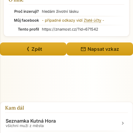
Přejít na hlavní obsah
Proč inzeruji?
hledám životní lásku
Můj facebook
- případné odkazy vidí
Zlaté účty
-
Tento profil
https://znamost.cz/?id=671542
mail
《 Zpět
Napsat vzkaz
Kam dál
Seznamka Kutná Hora
chevron_right
všichni muži z města