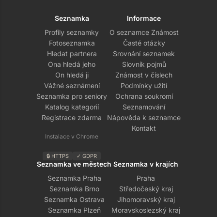
Seznamka
Informace
Profily seznamky
O seznamce Známost
Fotoseznamka
Časté otázky
Hledat partnera
Srovnání seznamek
Ona hledá jeho
Slovník pojmů
On hledá ji
Známost v číslech
Vážné seznámení
Podmínky užití
Seznamka pro seniory
Ochrana soukromí
Katalog kategorií
Seznamování
Registrace zdarma
Nápověda k seznamce
Kontakt
Instalace v Chrome
🔒 HTTPS
✓ GDPR
Seznamka ve městech
Seznamka v krajích
Seznamka Praha
Praha
Seznamka Brno
Středočeský kraj
Seznamka Ostrava
Jihomoravský kraj
Seznamka Plzeň
Moravskoslezský kraj