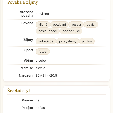
Povaha a zájmy
Vrozená
otevřená
povaha
Povaha
klidná
pozitivní
veselá
bavící
naslouchací
podporující
Zájmy
kolo-jízda
pc systémy
pc hry
Sport
fotbal
Věřím
v sebe
Mám se
skvěle
Narození
Býk
(21.4-20.5.)
Životní styl
Kouřím
ne
Popíjím
občas