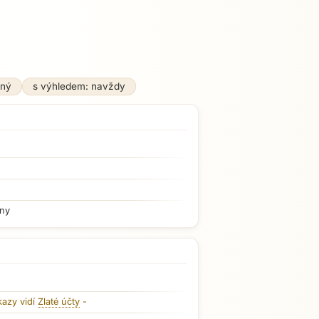
zný
s výhledem: navždy
iny
kazy vidí
Zlaté účty
-