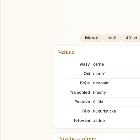
O mně
Marek
muž
40 let
Vzhled
Vlasy
černé
Oči
modré
Brýle
nenosím
Na pohled
krásný
Postava
štíhlá
Tělo
kulturistické
Tetování
žádné
Povaha a zájmy