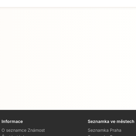
Informace
Seznamka ve městech
O seznamce Známost
Seznamka Praha