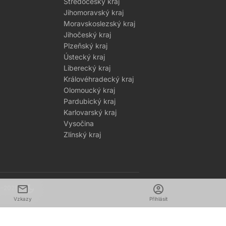
Středočeský kraj
Jihomoravský kraj
Moravskoslezský kraj
Jihočeský kraj
Plzeňský kraj
Ústecký kraj
Liberecký kraj
Královéhradecký kraj
Olomoucký kraj
Pardubický kraj
Karlovarský kraj
Vysočina
Zlínský kraj
mail
dark_mode
account_circle
1–2026
Vzkazy
Přihlásit