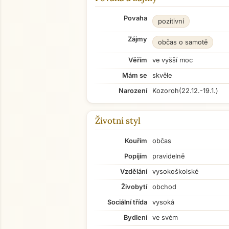
Povaha
pozitivní
Zájmy
občas o samotě
Věřím
ve vyšší moc
Mám se
skvěle
Narození
Kozoroh
(22.12.-19.1.)
Životní styl
Kouřím
občas
Popíjím
pravidelně
Vzdělání
vysokoškolské
Živobytí
obchod
Sociální třída
vysoká
Bydlení
ve svém