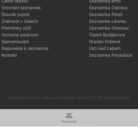
Časté otázky
Seznamka Brno
Srovnání seznamek
Seznamka Ostrava
Slovník pojmů
Seznamka Plzeň
Známost v číslech
Seznamka Liberec
Podmínky užití
Seznamka Olomouc
Ochrana soukromí
České Budějovice
Seznamování
Hradec Králové
Nápověda k seznamce
Ústí nad Labem
Kontakt
Seznamka Pardubice
Seznamka Známost sídlí na Vinohradech, Praha 3, 130 00, Česká republika
group
most má 70 621 členů, seznamujete se už 25 let
♥
Seznamka Známost © 200
Seznamka