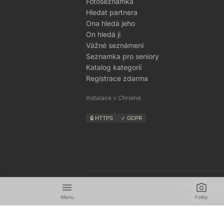
Fotoseznamka
Hledat partnera
Ona hledá jeho
On hledá ji
Vážné seznámení
Seznamka pro seniory
Katalog kategorií
Registrace zdarma
Instalace v Chrome
🔒 HTTPS
✓ GDPR
menu
camera_alt
Seznamka Zná
Menu
Fotky