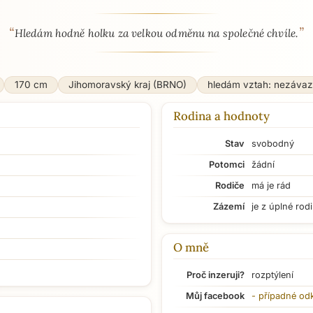
“
”
 - seznamka profil
Hledám hodně holku za velkou odměnu na společné chvíle.
170 cm
Jihomoravský kraj (BRNO)
hledám vztah: nezáva
Rodina a hodnoty
Stav
svobodný
Potomci
žádní
Rodiče
má je rád
Zázemí
je z úplné rod
O mně
Proč inzeruji?
rozptýlení
Můj facebook
- případné od