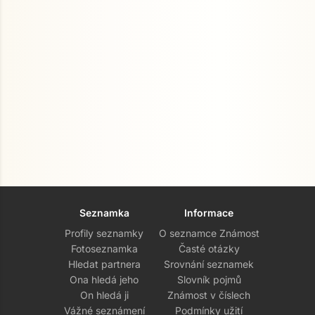
Seznamka
Informace
Profily seznamky
O seznamce Známost
Fotoseznamka
Časté otázky
Hledat partnera
Srovnání seznamek
Ona hledá jeho
Slovník pojmů
On hledá ji
Známost v číslech
Vážné seznámení
Podmínky užití