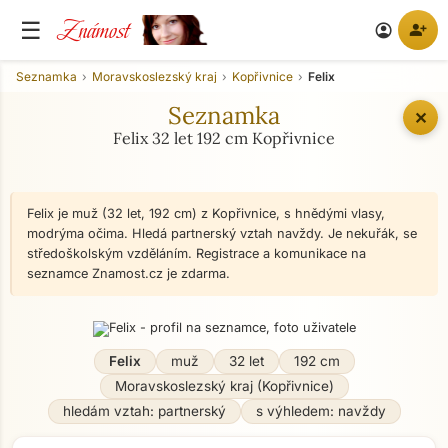
Známost
☰
person_add
account_circle
Seznamka
Moravskoslezský kraj
Kopřivnice
Felix
Seznamka
✕
Felix 32 let 192 cm Kopřivnice
Felix je muž (32 let, 192 cm) z Kopřivnice, s hnědými vlasy,
modrýma očima. Hledá partnerský vztah navždy. Je nekuřák, se
středoškolským vzděláním. Registrace a komunikace na
seznamce Znamost.cz je zdarma.
Felix
muž
32 let
192 cm
Moravskoslezský kraj (Kopřivnice)
hledám vztah: partnerský
s výhledem: navždy