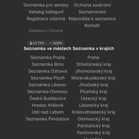
Seznamka pro seniory
Ochrana soukromí
Katalog kategorií
Seznamování
Registrace zdarma
Nápověda k seznamce
Kontakt
Instalace v Chrome
🔒 HTTPS
✓ GDPR
Seznamka ve městech
Seznamka v krajích
Seznamka Praha
Praha
Seznamka Brno
Středočeský kraj
Seznamka Ostrava
Jihomoravský kraj
Seznamka Plzeň
Moravskoslezský kraj
Seznamka Liberec
Jihočeský kraj
Seznamka Olomouc
Plzeňský kraj
České Budějovice
Ústecký kraj
Hradec Králové
Liberecký kraj
Ústí nad Labem
Královéhradecký kraj
Seznamka Pardubice
Olomoucký kraj
Pardubický kraj
Karlovarský kraj