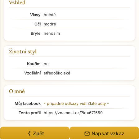
Vzhled
Vlasy
hnědé
Oči
modré
Brýle
nenosím
Životní styl
Kouřím
ne
Vzdělání
středoškolské
O mně
Můj facebook
- případné odkazy vidí
Zlaté účty
-
Tento profil
https://znamost.cz/?id=671559
mail
《 Zpět
Napsat vzkaz