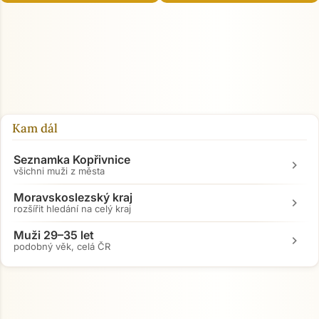
Kam dál
Seznamka Kopřivnice
chevron_right
všichni muži z města
Moravskoslezský kraj
chevron_right
rozšířit hledání na celý kraj
Muži 29–35 let
chevron_right
podobný věk, celá ČR
Přejít na hlavní obsah