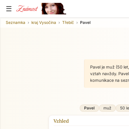
Známost
☰
Seznamka
kraj Vysočina
Třebíč
Pavel
Pavel je muž (50 le
vztah navždy. Pavel 
komunikace na sez
Pavel
muž
50 le
Vzhled