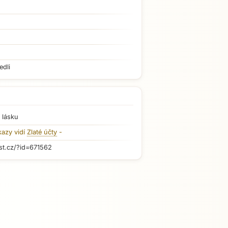
edli
 lásku
kazy vidí
Zlaté účty
-
st.cz/?id=671562