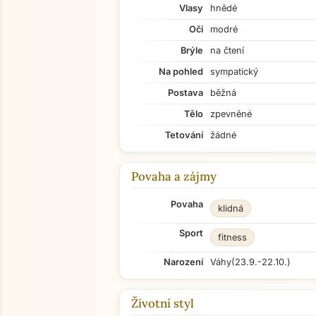
Vlasy
hnědé
Oči
modré
Brýle
na čtení
Na pohled
sympatický
Postava
běžná
Tělo
zpevněné
Tetování
žádné
Povaha a zájmy
Povaha
klidná
Sport
fitness
Narození
Váhy
(23.9.-22.10.)
Životní styl