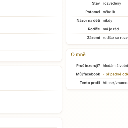
Stav
rozvedený
Potomci
několik
Názor na děti
nikdy
Rodiče
má je rád
Zázemí
rodiče se rozv
O mně
Proč inzeruji?
hledám životní
Můj facebook
- případné od
Tento profil
https://znamo