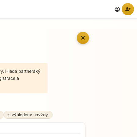
person_add
account_circle
✕
vy. Hledá partnerský
gistrace a
s výhledem: navždy