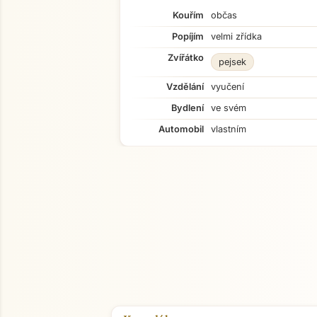
Kouřím
občas
Popíjím
velmi zřídka
Zvířátko
pejsek
Vzdělání
vyučení
Bydlení
ve svém
Automobil
vlastním