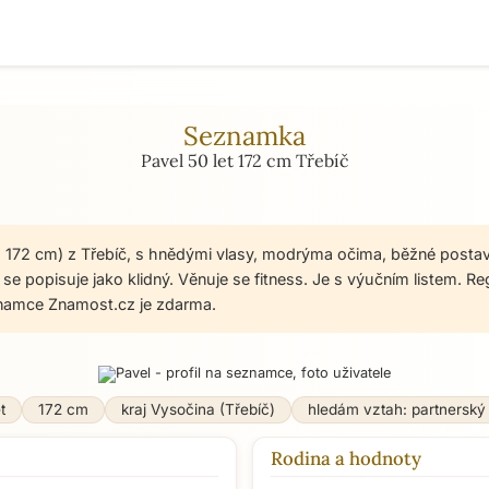
Seznamka
Pavel 50 let 172 cm Třebíč
t, 172 cm) z Třebíč, s hnědými vlasy, modrýma očima, běžné posta
se popisuje jako klidný. Věnuje se fitness. Je s výučním listem. Re
namce Znamost.cz je zdarma.
t
172 cm
kraj Vysočina (Třebíč)
hledám vztah: partnerský
Rodina a hodnoty