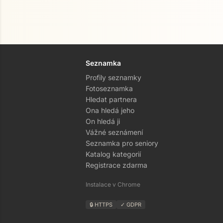
Seznamka
Profily seznamky
Fotoseznamka
Hledat partnera
Ona hledá jeho
On hledá ji
Vážné seznámení
Seznamka pro seniory
Katalog kategorií
Registrace zdarma
Instalace v Chrome
🔒 HTTPS
✓ GDPR