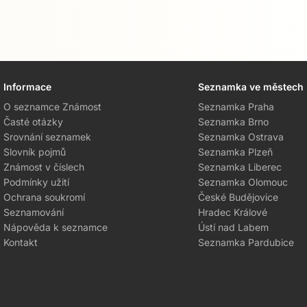
Informace
Seznamka ve městech
O seznamce Známost
Seznamka Praha
Časté otázky
Seznamka Brno
Srovnání seznamek
Seznamka Ostrava
Slovník pojmů
Seznamka Plzeň
Známost v číslech
Seznamka Liberec
Podmínky užití
Seznamka Olomouc
Ochrana soukromí
České Budějovice
Seznamování
Hradec Králové
Nápověda k seznamce
Ústí nad Labem
Kontakt
Seznamka Pardubice