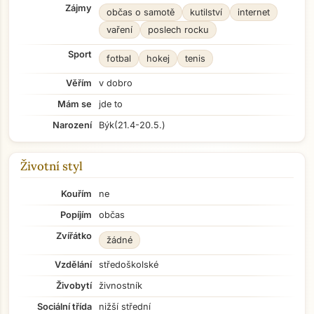
Zájmy
občas o samotě
kutilství
internet
vaření
poslech rocku
Sport
fotbal
hokej
tenis
Věřím
v dobro
Mám se
jde to
Narození
Býk
(21.4-20.5.)
Životní styl
Kouřím
ne
Popíjím
občas
Zvířátko
žádné
Vzdělání
středoškolské
Živobytí
živnostník
Sociální třída
nižší střední