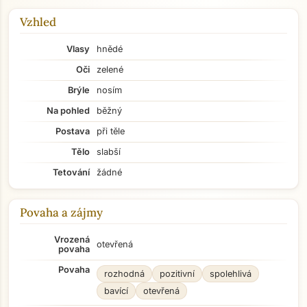
Vzhled
Vlasy
hnědé
Oči
zelené
Brýle
nosím
Na pohled
běžný
Postava
při těle
Tělo
slabší
Tetování
žádné
Povaha a zájmy
Vrozená
otevřená
povaha
Povaha
rozhodná
pozitivní
spolehlivá
bavící
otevřená