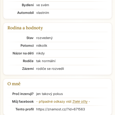
Bydlení
ve svém
Automobil
vlastním
Rodina a hodnoty
Stav
rozvedený
Potomci
několik
Názor na děti
nikdy
Rodiče
tak normální
Zázemí
rodiče se rozvedli
O mně
Proč inzeruji?
jen takový pokus
Přejít na hlavní obsah
Můj facebook
- případné odkazy vidí
Zlaté účty
-
Tento profil
https://znamost.cz/?id=671563