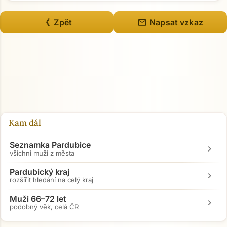
mail
《 Zpět
Napsat vzkaz
Kam dál
Seznamka Pardubice
chevron_right
všichni muži z města
Pardubický kraj
chevron_right
rozšířit hledání na celý kraj
Muži 66–72 let
chevron_right
podobný věk, celá ČR