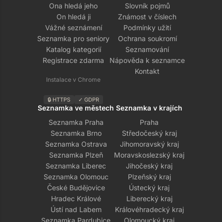
Ona hledá jeho
Slovník pojmů
On hledá ji
Známost v číslech
Vážné seznámení
Podmínky užití
Seznamka pro seniory
Ochrana soukromí
Katalog kategorií
Seznamování
Registrace zdarma
Nápověda k seznamce
Kontakt
Instalace v Chrome
🔒 HTTPS
✓ GDPR
Seznamka ve městech
Seznamka v krajích
Seznamka Praha
Praha
Seznamka Brno
Středočeský kraj
Seznamka Ostrava
Jihomoravský kraj
Seznamka Plzeň
Moravskoslezský kraj
Seznamka Liberec
Jihočeský kraj
Seznamka Olomouc
Plzeňský kraj
České Budějovice
Ústecký kraj
Hradec Králové
Liberecký kraj
Ústí nad Labem
Královéhradecký kraj
Seznamka Pardubice
Olomoucký kraj