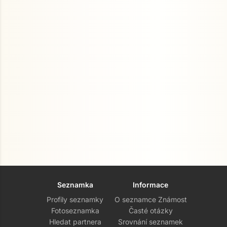
Seznamka
Informace
Profily seznamky
O seznamce Známost
Fotoseznamka
Časté otázky
Hledat partnera
Srovnání seznamek