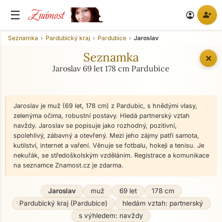
Známost
☰
person_add
account_circle
Seznamka
Pardubický kraj
Pardubice
Jaroslav
Seznamka
✕
Jaroslav 69 let 178 cm Pardubice
Jaroslav je muž (69 let, 178 cm) z Pardubic, s hnědými vlasy,
zelenýma očima, robustní postavy. Hledá partnerský vztah
navždy. Jaroslav se popisuje jako rozhodný, pozitivní,
spolehlivý, zábavný a otevřený. Mezi jeho zájmy patří samota,
kutilství, internet a vaření. Věnuje se fotbalu, hokeji a tenisu. Je
nekuřák, se středoškolským vzděláním. Registrace a komunikace
na seznamce Znamost.cz je zdarma.
Jaroslav
muž
69 let
178 cm
Pardubický kraj (Pardubice)
hledám vztah: partnerský
s výhledem: navždy